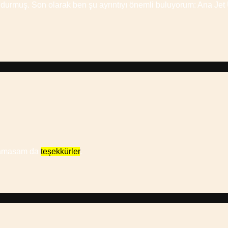
 durmuş. Son olarak ben şu ayrıntıyı önemli buluyorum: Ana Jet
ylamasam da
teşekkürler
.