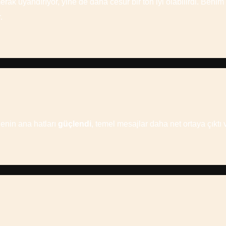
ak uyandırıyor, yine de daha cesur bir ton iyi olabilirdi. Beni
.
enin ana hatları
güçlendi
, temel mesajlar daha net ortaya çıktı