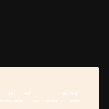
ve daha eklenebilir: İncirlik Üssü, Türk Silahlı
 Jet Üs Komutanlığı, Adana’nın İncirlik bölgesinde