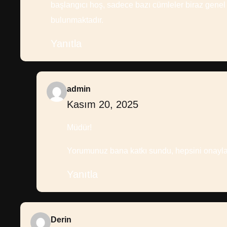
başlangıcı hoş, sadece bazı cümleler biraz genel
bulunmaktadır.
Yanıtla
admin
Kasım 20, 2025
Müdür!
Yorumunuz bana katkı sundu, hepsini ona
Yanıtla
Derin