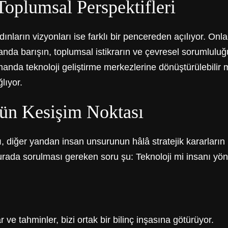
Toplumsal Perspektifleri
dınların vizyonları ise farklı bir pencereden açılıyor. O
nda barışın, toplumsal istikrarın ve çevresel sorumluluğ
zamanda teknoloji geliştirme merkezlerine dönüştürülebilir m
lıyor.
nün Kesişim Noktası
, diğer yandan insan unsurunun hâlâ stratejik kararları
Burada sorulması gereken soru şu: Teknoloji mi insanı yönl
ve tahminler, bizi ortak bir bilinç inşasına götürüyor.