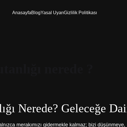
Anasayfa
Blog
Yasal Uyarı
Gizlilik Politikası
tanlığı nerede ?
ığı Nerede? Geleceğe Dai
alnızca merakımızı gidermekle kalmaz; bizi düşünmeye, 