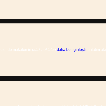
ayesinde makalemin
odak noktaları
daha belirginleşti
,
anlatım akı