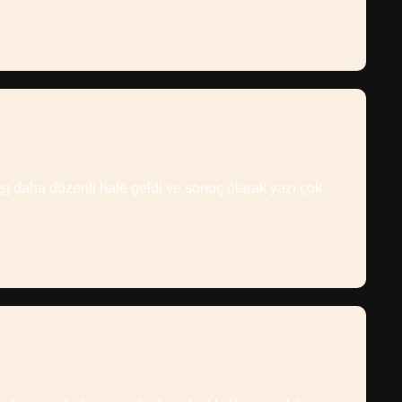
şı
daha düzenli hale geldi ve sonuç olarak yazı çok