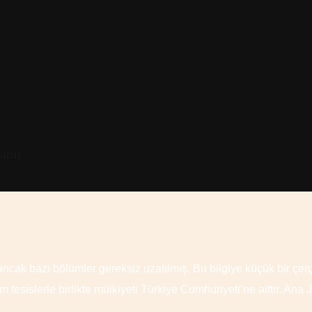
anıt
ncak bazı bölümler gereksiz uzatılmış. Bu bilgiye küçük bir çerçe
m tesislerle birlikte mülkiyeti Türkiye Cumhuriyeti’ne aittir. Ana