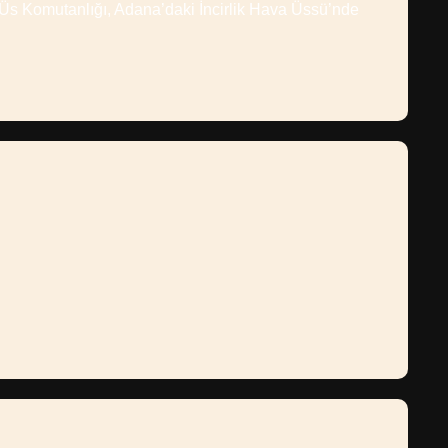
 Üs Komutanlığı, Adana’daki İncirlik Hava Üssü’nde