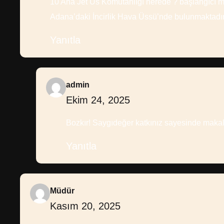
10 Ana Jet Üs Komutanlığı nerede ? başlangıcı mer
Adana’daki İncirlik Hava Üssü’nde bulunmaktadır
Yanıtla
admin
Ekim 24, 2025
Bozkır! Saygıdeğer katkınız sayesinde makal
Yanıtla
Müdür
Kasım 20, 2025