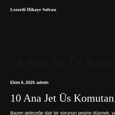
İçeriğe
Lezzetli Hikaye Sofrası
geç
10 Ana Jet Üs Komu
•
Ekim 6, 2025
admin
10 Ana Jet Üs Komutanl
Bazen geleceğe dair bir sorunun peşine düşmek, y