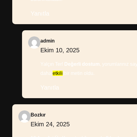
Yanıtla
admin
Ekim 10, 2025
Yalçın Ter!
Değerli dostum
, yorumlarınız s
daha
etkili
bir metin oldu.
Yanıtla
Bozkır
Ekim 24, 2025