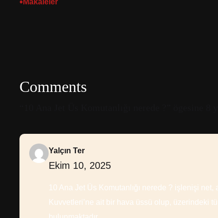
•
Makaleler
Comments
“10 Ana Jet Üs Komutanlığı nerede ?” ögesine 8 y
Yalçın Ter
Ekim 10, 2025
10 Ana Jet Üs Komutanlığı nerede ? işlenişi net, a
Kuvvetleri’ne ait bir hava üssü olup, üzerindeki tü
bulunmaktadır.