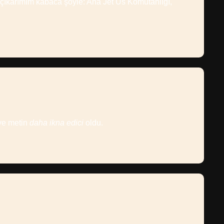
m çıkarımım kabaca şöyle: Ana Jet Üs Komutanlığı,
 ve metin
daha ikna edici
oldu.