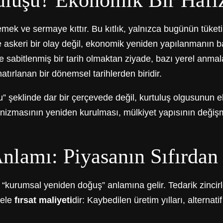
uluşu? Ekonomik Bir Haf
ek ve sermaye kıttır. Bu kıtlık, yalnızca bugünün tüketim 
ce askeri bir olay değil, ekonomik yeniden yapılanmanın ba
kte sabitlenmiş bir tarih olmaktan ziyade, bazı yerel anm
 hatırlanan bir dönemsel tarihlerden biridir.
” şeklinde dar bir çerçevede değil, kurtuluş olgusunun e
kanizmasının yeniden kurulması, mülkiyet yapısının deği
lamı: Piyasanın Sıfırdan
“kurumsal yeniden doğuş” anlamına gelir. Tedarik zincirler
sele
fırsat maliyeti
dir: Kaybedilen üretim yılları, alterna