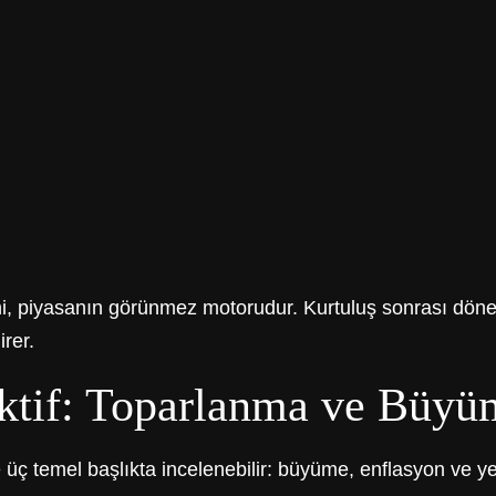
i, piyasanın görünmez motorudur. Kurtuluş sonrası dön
rer.
tif: Toparlanma ve Büyü
ç temel başlıkta incelenebilir: büyüme, enflasyon ve y