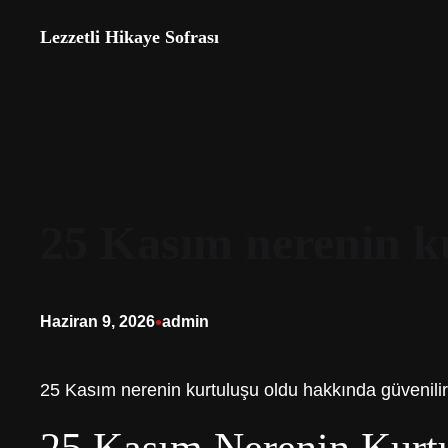
İçeriğe
Lezzetli Hikaye Sofrası
geç
25 Kasım nerenin k
•
Haziran 9, 2026
admin
25 Kasım nerenin kurtuluşu oldu hakkında güvenilir 