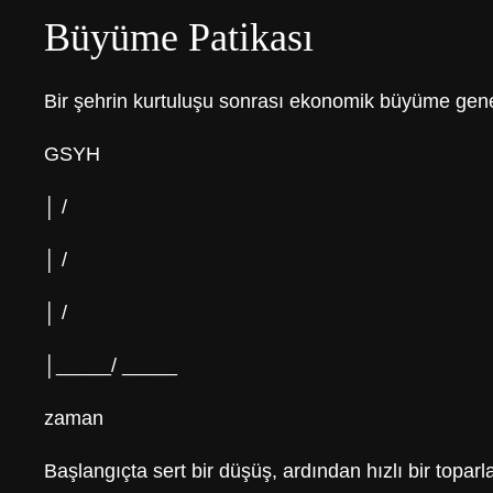
Büyüme Patikası
Bir şehrin kurtuluşu sonrası ekonomik büyüme genell
GSYH
│ /
│ /
│ /
│_____/ _____
zaman
Başlangıçta sert bir düşüş, ardından hızlı bir topar