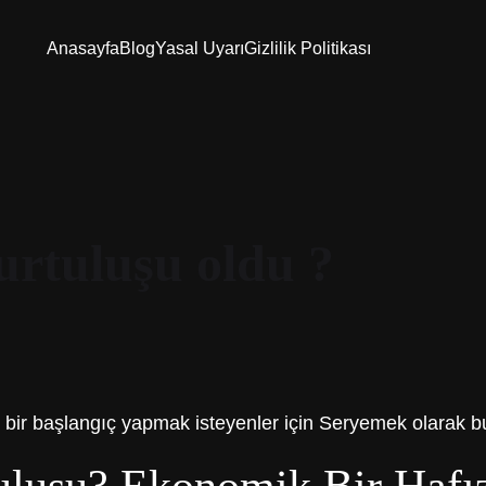
Anasayfa
Blog
Yasal Uyarı
Gizlilik Politikası
urtuluşu oldu ?
bir başlangıç yapmak isteyenler için Seryemek olarak bu 