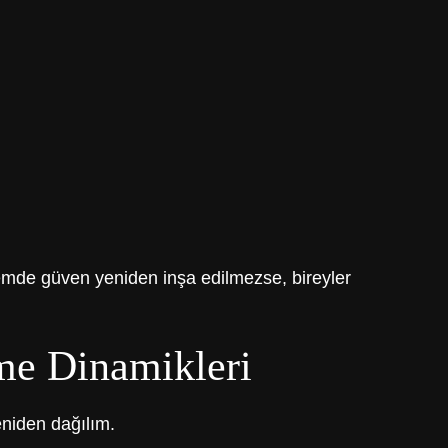
emde güven yeniden inşa edilmezse, bireyler
me Dinamikleri
eniden dağılım.