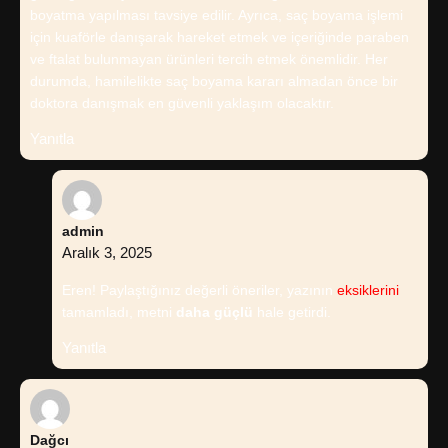
boyatma yapılması tavsiye edilir. Ayrıca, saç boyama işlemi
için kuaförle danışarak hareket etmek ve içeriğinde paraben
ve ftalat bulunmayan ürünleri tercih etmek önemlidir. Her
durumda, hamilelikte saç boyama kararı almadan önce bir
doktora danışmak en güvenli yaklaşım olacaktır.
Yanıtla
admin
Aralık 3, 2025
Eren! Paylaştığınız değerli öneriler, yazının
eksiklerini
tamamladı, metni
daha güçlü
hale getirdi.
Yanıtla
Dağcı