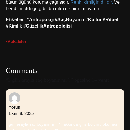
bütünlüğünü koruma çağrısıdır.
Renk, kimliğin dilidir.
Ve
her dilin olduğu gibi, bu dilin de bir ritmi vardır.
Etiketler:
#Antropoloji
#SaçBoyama
#Kültür
#Ritüel
#Kimlik
#GüzellikAntropolojisi
•
Makaleler
Comments
“3 gün arayla saç boyanır mı ?” ögesine 14 yanıt
Yörük
Ekim 8, 2025
gün arayla saç boyanır mı ? hakkında giriş bölümü okuması