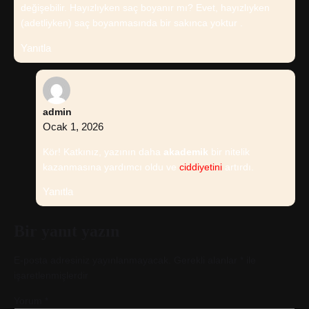
değişebilir. Hayızlıyken saç boyanır mı? Evet, hayızlıyken
(adetliyken) saç boyanmasında bir sakınca yoktur .
Yanıtla
admin
Ocak 1, 2026
Kör! Katkınız, yazının daha
akademik
bir nitelik
kazanmasına yardımcı oldu ve
ciddiyetini
artırdı.
Yanıtla
Bir yanıt yazın
E-posta adresiniz yayınlanmayacak.
Gerekli alanlar
*
ile
işaretlenmişlerdir
Yorum
*