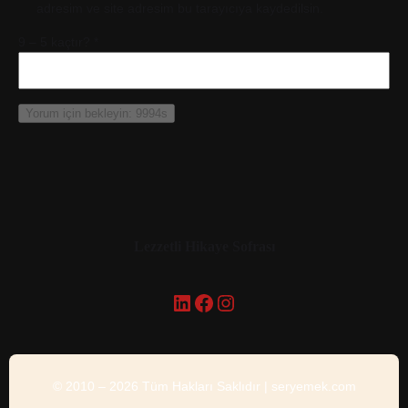
adresim ve site adresim bu tarayıcıya kaydedilsin.
9 – 5 kaçtır?
*
Lezzetli Hikaye Sofrası
LinkedIn
Facebook
Instagram
© 2010 – 2026 Tüm Hakları Saklıdır | seryemek.com