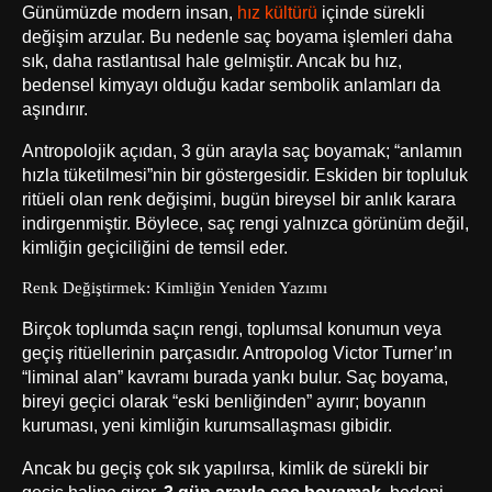
Günümüzde modern insan,
hız kültürü
içinde sürekli
değişim arzular. Bu nedenle saç boyama işlemleri daha
sık, daha rastlantısal hale gelmiştir. Ancak bu hız,
bedensel kimyayı olduğu kadar sembolik anlamları da
aşındırır.
Antropolojik açıdan, 3 gün arayla saç boyamak; “anlamın
hızla tüketilmesi”nin bir göstergesidir. Eskiden bir topluluk
ritüeli olan renk değişimi, bugün bireysel bir anlık karara
indirgenmiştir. Böylece, saç rengi yalnızca görünüm değil,
kimliğin geçiciliğini de temsil eder.
Renk Değiştirmek: Kimliğin Yeniden Yazımı
Birçok toplumda saçın rengi, toplumsal konumun veya
geçiş ritüellerinin parçasıdır. Antropolog Victor Turner’ın
“liminal alan” kavramı burada yankı bulur. Saç boyama,
bireyi geçici olarak “eski benliğinden” ayırır; boyanın
kuruması, yeni kimliğin kurumsallaşması gibidir.
Ancak bu geçiş çok sık yapılırsa, kimlik de sürekli bir
geçiş haline girer.
3 gün arayla saç boyamak
, bedeni