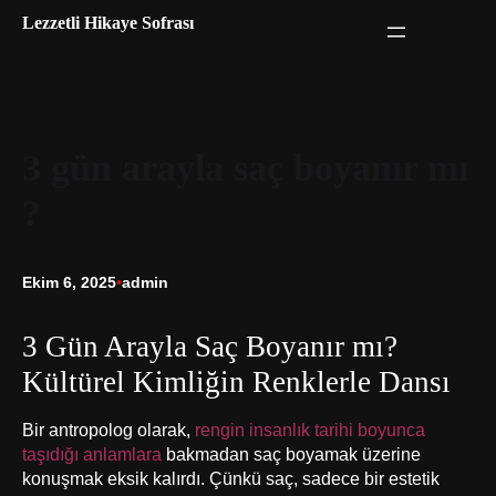
İçeriğe
Lezzetli Hikaye Sofrası
geç
3 gün arayla saç boyanır mı
?
Ekim 6, 2025
•
admin
3 Gün Arayla Saç Boyanır mı?
Kültürel Kimliğin Renklerle Dansı
Bir antropolog olarak,
rengin insanlık tarihi boyunca
taşıdığı anlamlara
bakmadan saç boyamak üzerine
konuşmak eksik kalırdı. Çünkü saç, sadece bir estetik