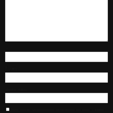
Ad
*
E-posta
*
İnternet sitesi
Daha sonraki yorumlarımda kullanılması için adım, e-posta