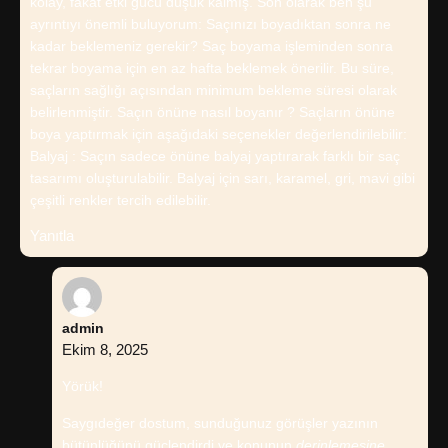
kolay, fakat etki gücü düşük kalmış. Son olarak ben şu
ayrıntıyı önemli buluyorum: Saçınızı boyadıktan sonra ne
kadar beklemeniz gerekir? Saç boyama işleminden sonra
tekrar boyama için en az hafta beklemek önerilir. Bu süre,
saçların sağlığı açısından minimum bekleme süresi olarak
belirlenmiştir. Saçın önüne nasıl boyanır ? Saçların önüne
boya yaptırmak için aşağıdaki seçenekler değerlendirilebilir:
Balyaj : Saçın sadece önüne balyaj yaptırarak farklı bir saç
tasarımı oluşturulabilir. Balyaj için sarı, karamel, gri, mavi gibi
çeşitli renkler tercih edilebilir.
Yanıtla
admin
Ekim 8, 2025
Yörük!
Saygıdeğer dostum, sunduğunuz görüşler yazının
bütünlüğünü
güçlendirdi ve konunun
derinlemesine