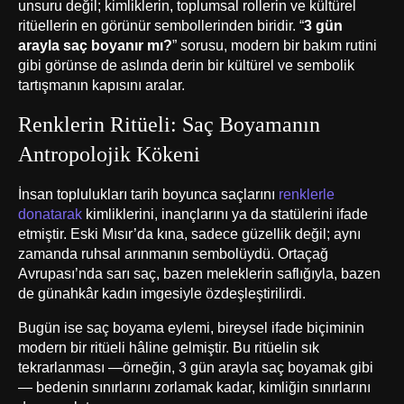
unsuru değil; kimliklerin, toplumsal rollerin ve kültürel
ritüellerin en görünür sembollerinden biridir. “
3 gün
arayla saç boyanır mı?
” sorusu, modern bir bakım rutini
gibi görünse de aslında derin bir kültürel ve sembolik
tartışmanın kapısını aralar.
Renklerin Ritüeli: Saç Boyamanın
Antropolojik Kökeni
İnsan toplulukları tarih boyunca saçlarını
renklerle
donatarak
kimliklerini, inançlarını ya da statülerini ifade
etmiştir. Eski Mısır’da kına, sadece güzellik değil; aynı
zamanda ruhsal arınmanın sembolüydü. Ortaçağ
Avrupası’nda sarı saç, bazen meleklerin saflığıyla, bazen
de günahkâr kadın imgesiyle özdeşleştirilirdi.
Bugün ise saç boyama eylemi, bireysel ifade biçiminin
modern bir ritüeli hâline gelmiştir. Bu ritüelin sık
tekrarlanması —örneğin, 3 gün arayla saç boyamak gibi
— bedenin sınırlarını zorlamak kadar, kimliğin sınırlarını