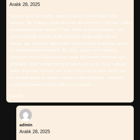
Aralık 28, 2025
Konuya giriş sempatik, sadece birkaç teknik ifade fazla
duruyor. Bu noktayı şöyle okumak da mümkün: Saçınızı hafta
arayla boyayabilir miyim ? Saçı hafta arayla boyamak, saç
yapısına bağlı olarak çeşitli sonuçlar doğurabilir. Genel
olarak, saç boyama işleminden sonra tekrar boyamak için en
az hafta beklemek önerilir. Bu süre, saçın sert kimyasal
işlemlere maruz kalmasını ve zarar görmesini önlemek için
gereklidir. Eğer saçlar her gün yıkanıyorsa, bu süre haftaya
kadar düşebilir. Ayrıca, yarı kalıcı boya veya renk veren saç
kremi gibi daha az zararlı ürünler kullanıldığında, tedaviler
arasındaki kesinti süresi daha kısa olabilir.
Yanıtla
admin
Aralık 28, 2025