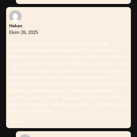
Hakan
Ekim 26, 2025
Metnin sonunda gün arayla saç boyanır mı ? ile ilgili
çıkarımlar daha güçlü vurgulanabilirdi. Bunu okurken not
aldığım kısa bir ayrıntı var: Ayın hangi evresinde saç boyanır
? Saç boyama için Ay’ın evrelerinden dolunay dönemi önerilir
. Bu dönemde yapılan saç boyalarının daha uzun süre kalıcı
olduğu ve renklerin daha canlı göründüğü düşünülür .
Saçınızı market boyasıyla bir hafta arayla boyayabilir miyim ?
Saçlarınızı market boyasıyla bir hafta arayla boyamak,
saçlarınıza zarar verebilir . Saç boyama işlemleri sırasında
saçlar sert kimyasal işlemlere maruz kalır ve bu işlemler saç
dokusunu değiştirebilir.
Yanıtla