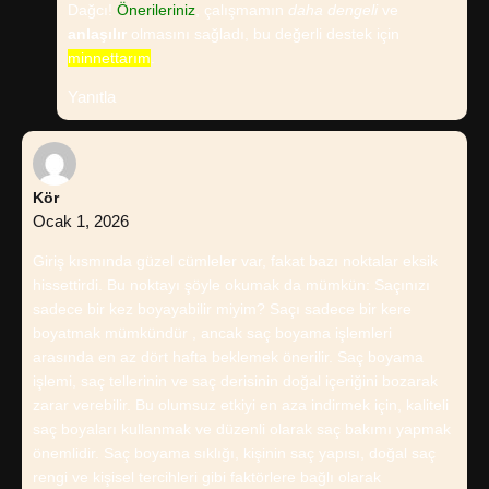
Dağcı!
Önerileriniz
, çalışmamın
daha dengeli
ve
anlaşılır
olmasını sağladı, bu değerli destek için
minnettarım
.
Yanıtla
Kör
Ocak 1, 2026
Giriş kısmında güzel cümleler var, fakat bazı noktalar eksik
hissettirdi. Bu noktayı şöyle okumak da mümkün: Saçınızı
sadece bir kez boyayabilir miyim? Saçı sadece bir kere
boyatmak mümkündür , ancak saç boyama işlemleri
arasında en az dört hafta beklemek önerilir. Saç boyama
işlemi, saç tellerinin ve saç derisinin doğal içeriğini bozarak
zarar verebilir. Bu olumsuz etkiyi en aza indirmek için, kaliteli
saç boyaları kullanmak ve düzenli olarak saç bakımı yapmak
önemlidir. Saç boyama sıklığı, kişinin saç yapısı, doğal saç
rengi ve kişisel tercihleri gibi faktörlere bağlı olarak