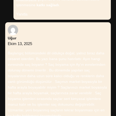
işlenmesine
katkı sağladı
.
Yanıtla
Uğur
Ekim 13, 2025
Başlangıç bölümündeki dil oldukça doğal, yalnız biraz daha
cesaret isterdim. Bu yazı bana şunu hatırlattı: Ayın hangi
evresinde saç boyanır ? Saç boyama için Ay’ın evrelerinden
dolunay dönemi önerilir . Bu dönemde yapılan saç
boyalarının daha uzun süre kalıcı olduğu ve renklerin daha
canlı göründüğü düşünülür . Saçınızı market boyasıyla bir
hafta arayla boyayabilir miyim ? Saçlarınızı market boyasıyla
bir hafta arayla boyamak, saçlarınıza zarar verebilir . Saç
boyama işlemleri sırasında saçlar sert kimyasal işlemlere
maruz kalır ve bu işlemler saç dokusunu değiştirebilir.
Uzmanlar, yeni boyanmış saçların tekrar boyanması için en
az hafta beklemeyi önermektedir.