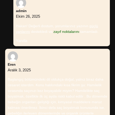
admin
Ekim 26, 2025
Hakan! Değerli dostum, yorumlarınız yazının
güçlü
yanlarını
destekledi ve
zayıf noktalarını
tamamladı.
Yanıtla
Eren
Aralık 3, 2025
Başlangıç bölümündeki dil oldukça doğal, yalnız biraz daha
cesaret isterdim. Konu hakkındaki kısa fikrim şu: Hamilelik
sırasında saçınızı kez boyayabilir miyim? Hamilelikte saç
boyatmak, özellikle ilk üç ayda riskli kabul edilir . Bu dönemde
bebeğin organları geliştiği için, kimyasal maddelere maruz
kalması önerilmez. İkinci defa saç boyatmak konusunda ise,
gebeliğin ilerleyen dönemlerinde ve organik ürünlerle