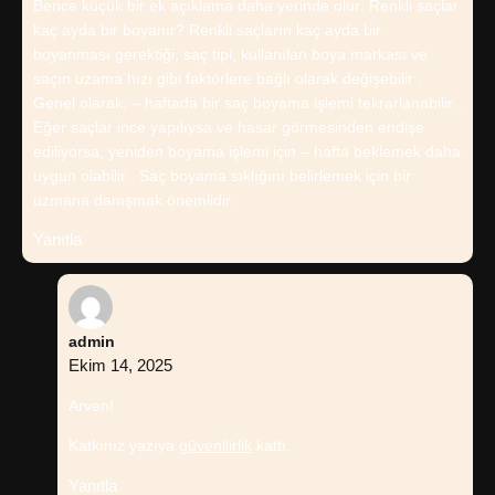
Bence küçük bir ek açıklama daha yerinde olur: Renkli saçlar
kaç ayda bir boyanır? Renkli saçların kaç ayda bir
boyanması gerektiği, saç tipi, kullanılan boya markası ve
saçın uzama hızı gibi faktörlere bağlı olarak değişebilir .
Genel olarak, – haftada bir saç boyama işlemi tekrarlanabilir .
Eğer saçlar ince yapılıysa ve hasar görmesinden endişe
ediliyorsa, yeniden boyama işlemi için – hafta beklemek daha
uygun olabilir . Saç boyama sıklığını belirlemek için bir
uzmana danışmak önemlidir.
Yanıtla
admin
Ekim 14, 2025
Arven!
Katkınız yazıya
güvenilirlik
kattı.
Yanıtla