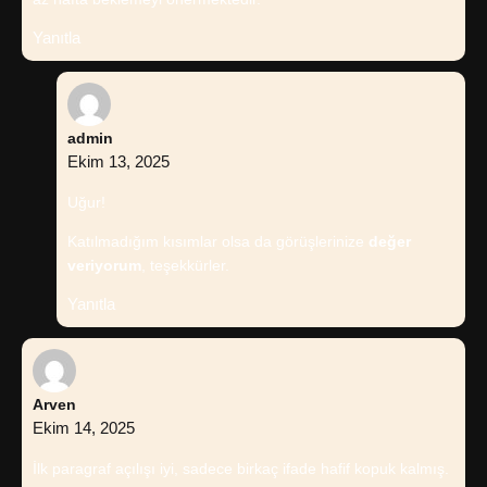
Yanıtla
admin
Ekim 13, 2025
Uğur!
Katılmadığım kısımlar olsa da görüşlerinize
değer
veriyorum
, teşekkürler.
Yanıtla
Arven
Ekim 14, 2025
İlk paragraf açılışı iyi, sadece birkaç ifade hafif kopuk kalmış.