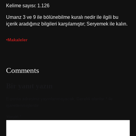
Kelime sayısı: 1.126
Umarız 3 ve 9 ile bölünebilme kuralı nedir ile ilgili bu
içerik aradığınız bilgileri karşılamıştır; Seryemek ile kalın.
•
Makaleler
Comments
Bir yanıt yazın
E-posta adresiniz yayınlanmayacak.
Gerekli alanlar
*
ile
işaretlenmişlerdir
Yorum
*