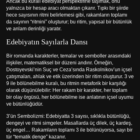
Ancak bu kuralı edebiyat perspektifine taşımak, onu
yalnızca bir hesap aracı olmaktan çıkarır. Tıpkı bir şiirde
hece sayısının ritmi belirlemesi gibi, rakamların toplamı
da sayının “ritmini” oluşturur; bu ritim, yapısal bir bütünlük
ve anlam derinliği yaratır.
Edebiyatın Sayılarla Dansı
Bir romanda karakterler, temalar ve semboller arasındaki
ilişkiler, matematiksel bir düzeni andırır. Örneğin,
Dostoyevski’nin Suç ve Ceza’sında Raskolnikov’un içsel
çatışmaları, ahlak ve etik üzerinden bir ritim oluşturur. 3 ve
9 ile bölünebilme kuralı, bu ritmin metaforik bir karşılığı
olarak düşünülebilir: Her rakam bir karakter, her toplam
bir olay örgüsü, her bölünebilme ise anlatının içsel uyumu
ve bütünlüğüdür.
3’ün Sembolizmi: Edebiyatta 3 sayısı, sıklıkla bütünlüğü,
dengeyi ve ritmi simgeler. Masallarda üç dilek, üç kardeş,
üç engel… Rakamların toplamı 3 ile bölünüyorsa, sayı bir
tür “tematik denge” kazanır.