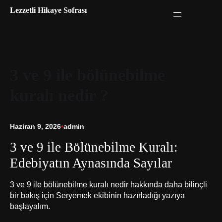
İçeriğe
Lezzetli Hikaye Sofrası
geç
3 ve 9 ile bölünebilme
kuralı nedir ?
Haziran 9, 2026
•
admin
3 ve 9 ile Bölünebilme Kuralı:
Edebiyatın Aynasında Sayılar
3 ve 9 ile bölünebilme kuralı nedir hakkında daha bilinçli
bir bakış için Seryemek ekibinin hazırladığı yazıya
başlayalım.