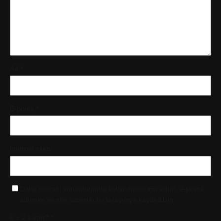
Ad
*
E-posta
*
İnternet sitesi
Daha sonraki yorumlarımda kullanılması için adım, e-posta
adresim ve site adresim bu tarayıcıya kaydedilsin.
6 + 2 kaçtır?
*