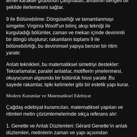
temel karakter grubunun çatışmaları, anlatının dengeli bir
şekilde ilerlemesini sağlar.
9 ile Bölünebilme: Döngüselliği ve tamamlanmayı
simgeler. Virginia Woolf’un bilinç akışı tekniği ile
kurguladığı bölümler, zaman ve mekan içinde devinimli
bir döngü oluşturur; rakamların toplamı 9 ile
bölünebilirliği, bu devinimsel yapıya benzer bir ritim
yaratır.
Anlatı teknikleri
, bu matematiksel simetriyi destekler:
Tekrarlamalar, paralel anlatılar, motiflerin yinelenmesi,
okuyucunun algısında bir bütünlük hissi yaratır. Bu
sayede rakamlar, tıpkı kelimeler gibi bir estetik yapı kurar.
Modern Kuramlar ve Matematiksel Edebiyat
Çağdaş edebiyat kuramcıları, matematiksel yapıları ve
ritimleri metin çözümlemelerinde sıkça referans alır:
1. Genette ve Anlatı Düzlemleri: Gérard Genette’in anlatı
düzlemleri, metinlerin zaman ve yapı açısından