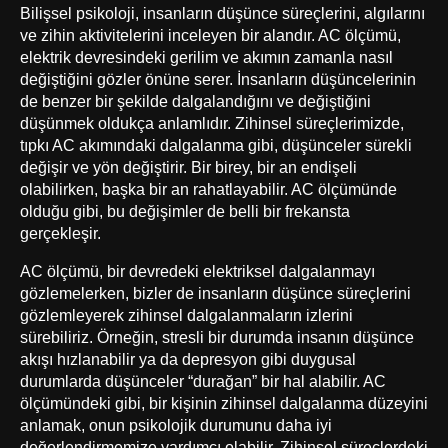
Bilişsel psikoloji, insanların düşünce süreçlerini, algılarını
ve zihin aktivitelerini inceleyen bir alandır. AC ölçümü,
elektrik devresindeki gerilim ve akımın zamanla nasıl
değiştiğini gözler önüne serer. İnsanların düşüncelerinin
de benzer bir şekilde dalgalandığını ve değiştiğini
düşünmek oldukça anlamlıdır. Zihinsel süreçlerimizde,
tıpkı AC akımındaki dalgalanma gibi, düşünceler sürekli
değişir ve yön değiştirir. Bir birey, bir an endişeli
olabilirken, başka bir an rahatlayabilir. AC ölçümünde
olduğu gibi, bu değişimler de belli bir frekansta
gerçekleşir.
AC ölçümü, bir devredeki elektriksel dalgalanmayı
gözlemelerken, bizler de insanların düşünce süreçlerini
gözlemleyerek zihinsel dalgalanmaların izlerini
sürebiliriz. Örneğin, stresli bir durumda insanın düşünce
akışı hızlanabilir ya da depresyon gibi duygusal
durumlarda düşünceler “durağan” bir hal alabilir. AC
ölçümündeki gibi, bir kişinin zihinsel dalgalanma düzeyini
anlamak, onun psikolojik durumunu daha iyi
değerlendirmemize yardımcı olabilir. Zihinsel süreçlerdeki