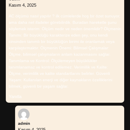
Kasım 4, 2025
AC ölçümü nasıl yapılır ? ilk cümlelerde hoş bir özet sunuyor,
ama daha net ifadeler görebilirdik. Buradan hareketle şunu
söylemek isterim: Ölçüm nedir ve neden önemlidir? Ölçmenin
Tanımı: Bir büyüklüğü karakterize eden şey, onu kendi
cinsinden tanımlı bir büyüklüğün birimi ile oranlamak veya
karşılaştırmaktır. Ölçmenin Önemi: Bilimsel Çalışmalar:
Ölçme, bilimsel çalışmaların anlam kazanmasını sağlar.
Tanımlama ve Kontrol: Ölçülemeyen büyüklükler
tanımlanamaz ve kontrol edilemez. Verimlilik ve Kalite:
Ölçme, verimlilik ve kalite standartlarını belirler. Güvenli
Yaşam: Kullanılan enerji ve diğer kaynakların özelliklerini
bilmek, güvenli bir yaşam sağlar.
Yanıtla
admin
Kasım 4, 2025