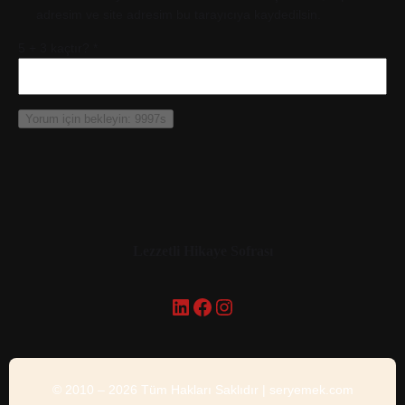
adresim ve site adresim bu tarayıcıya kaydedilsin.
5 + 3 kaçtır?
*
Lezzetli Hikaye Sofrası
LinkedIn
Facebook
Instagram
© 2010 – 2026 Tüm Hakları Saklıdır | seryemek.com