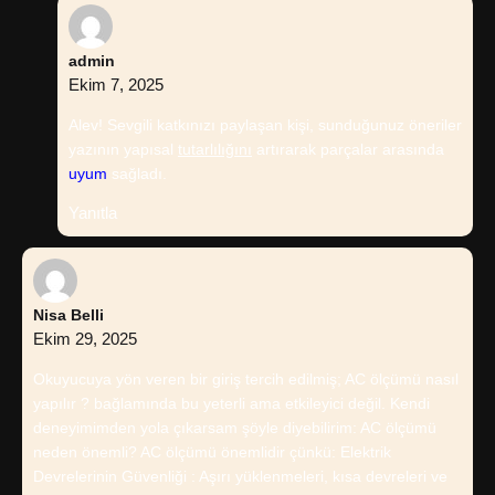
admin
Ekim 7, 2025
Alev! Sevgili katkınızı paylaşan kişi, sunduğunuz öneriler
yazının yapısal
tutarlılığını
artırarak parçalar arasında
uyum
sağladı.
Yanıtla
Nisa Belli
Ekim 29, 2025
Okuyucuya yön veren bir giriş tercih edilmiş; AC ölçümü nasıl
yapılır ? bağlamında bu yeterli ama etkileyici değil. Kendi
deneyimimden yola çıkarsam şöyle diyebilirim: AC ölçümü
neden önemli? AC ölçümü önemlidir çünkü: Elektrik
Devrelerinin Güvenliği : Aşırı yüklenmeleri, kısa devreleri ve