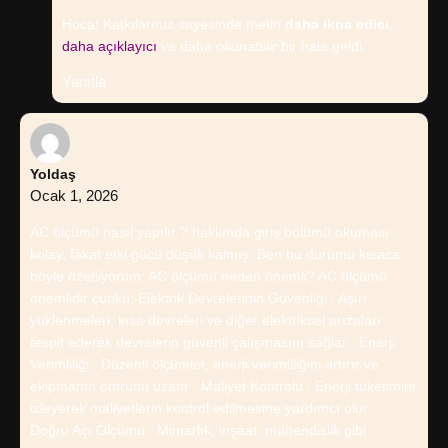
Hoca! Katkılarınız sayesinde metin
daha ikna edici
,
daha açıklayıcı
ve daha
okunabilir
bir hale geldi.
Yanıtla
Yoldaş
Ocak 1, 2026
AC ölçümü nasıl yapılır ? hakkında giriş bölümü okuması
kolay, fakat etki gücü düşük kalmış. Ben bu durumu kısaca
böyle özetliyorum: AC ölçümü neden önemli? AC ölçümü
önemlidir çünkü: Elektrik Devrelerinin Güvenliği : Aşırı
yüklenmeleri, kısa devreleri ve diğer elektriksel arızaları
tespit ederek devrelerin güvenli çalışmasını sağlar . Enerji
Verimliliği : Düzenli ölçümler, enerji verimliliğini artırır ve
ekipmanın ömrünü uzatır . Maliyet Kontrolü : Enerji tüketimini
izleyerek maliyetlerin kontrol edilmesine yardımcı olur .
Doğru Açı Ölçümü : Mimarlık, inşaat, mühendislik gibi