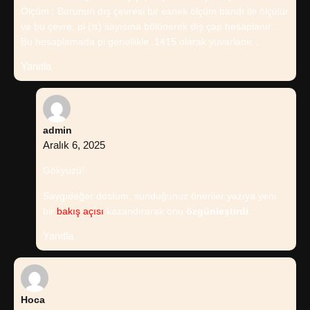
Ölçüm : Borunun dış çevresi bir esnek ölçüm bandı ile ölçülür
ve bu çevre, pi (π) sayısına bölünerek dış çap hesaplanır .
Bu hesaplamada pi genellikle .1415 olarak yuvarlanır .
Yanıtla
admin
Aralık 6, 2025
Gökyüzü!
Saygıdeğer dostum, sunduğunuz öneriler yazıya yeni
bir
bakış açısı
kazandırarak onu
özgünleştirdi
.
Yanıtla
Hoca