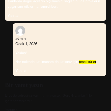
alanlarda doğru açıların ölçülmesini sağlar, bu da projelerin
başarısını etkiler . anlamrehberi.
Yanıtla
admin
Ocak 1, 2026
Yoldaş!
Her noktada katılmasam da katkınız için
teşekkürler
.
Yanıtla
Bir yanıt yazın
E-posta adresiniz yayınlanmayacak.
Gerekli alanlar
*
ile
işaretlenmişlerdir
Yorum
*