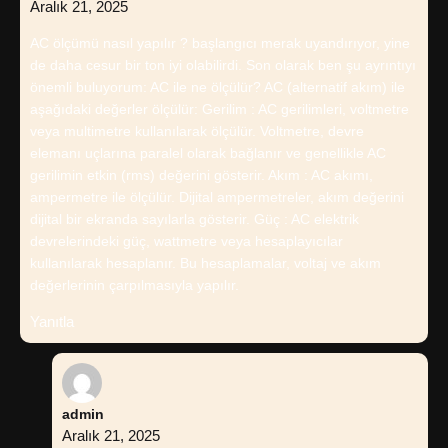
Aralık 21, 2025
AC ölçümü nasıl yapılır ? başlangıcı merak uyandırıyor, yine
de daha cesur bir ton iyi olabilirdi. Son olarak ben şu ayrıntıyı
önemli buluyorum: AC ile ne ölçülür? AC (alternatif akım) ile
aşağıdaki değerler ölçülür: Gerilim : AC gerilimleri, voltmetre
veya multimetre kullanılarak ölçülür. Voltmetre, devre
elemanı uçlarına paralel olarak bağlanır ve genellikle AC
gerilimin etkin (rms) değerini gösterir. Akım : AC akımı,
ampermetre ile ölçülür. Dijital ampermetreler, akım değerini
dijital bir ekranda sayılarla gösterir. Güç : AC elektrik
devrelerindeki güç, wattmetre veya hesaplayıcılar
kullanılarak hesaplanır. Bu hesaplamalar, voltaj ve akım
değerlerinin çarpılmasıyla yapılır.
Yanıtla
admin
Aralık 21, 2025