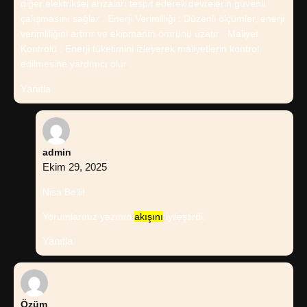
diğer elektriksel arızaları tespit ederek devrelerin güvenli
çalışmasını sağlar . Enerji Verimliliği : Düzenli ölçümler, enerji
verimliliğini artırır ve ekipmanın ömrünü uzatır . Maliyet
Kontrolü : Enerji tüketimini izleyerek maliyetlerin kontrol
edilmesine yardımcı olur .
Yanıtla
admin
Ekim 29, 2025
Nisa Belli!
Yorumlarınız yazının
akışını
iyileştirdi.
Yanıtla
Özüm