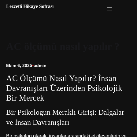
İçeriğe
Lezzetli Hikaye Sofrası
geç
AC ölçümü nasıl yapılır ?
Ekim 6, 2025
•
admin
AC Ölçümü Nasıl Yapılır? İnsan
Davranışları Üzerinden Psikolojik
Bir Mercek
Bir Psikologun Meraklı Girişi: Dalgalar
ve İnsan Davranışları
Bir psikolog olarak, insanlar arasındaki etkileşimlerin ve