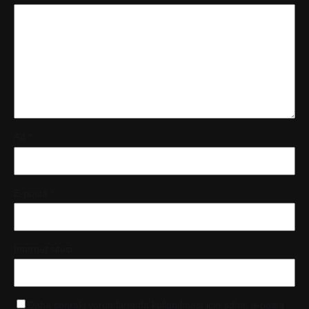
Ad
*
E-posta
*
İnternet sitesi
Daha sonraki yorumlarımda kullanılması için adım, e-posta