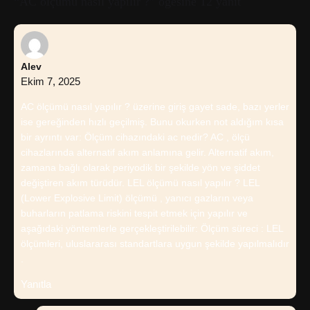
“AC ölçümü nasıl yapılır ?” ögesine 12 yanıt
Alev
Ekim 7, 2025
AC ölçümü nasıl yapılır ? üzerine giriş gayet sade, bazı yerler
ise gereğinden hızlı geçilmiş. Bunu okurken not aldığım kısa
bir ayrıntı var: Ölçüm cihazındaki ac nedir? AC , ölçü
cihazlarında alternatif akım anlamına gelir. Alternatif akım,
zamana bağlı olarak periyodik bir şekilde yön ve şiddet
değiştiren akım türüdür. LEL ölçümü nasıl yapılır ? LEL
(Lower Explosive Limit) ölçümü , yanıcı gazların veya
buharların patlama riskini tespit etmek için yapılır ve
aşağıdaki yöntemlerle gerçekleştirilebilir: Ölçüm süreci : LEL
ölçümleri, uluslararası standartlara uygun şekilde yapılmalıdır
.
Yanıtla