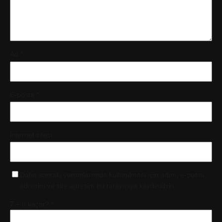
Ad
*
E-posta
*
İnternet sitesi
Daha sonraki yorumlarımda kullanılması için adım, e-posta
adresim ve site adresim bu tarayıcıya kaydedilsin.
7 + 8 kaçtır?
*