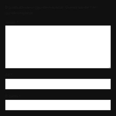
E-posta adresiniz yayınlanmayacak.
Gerekli alanlar
*
ile
işaretlenmişlerdir
Yorum
*
Ad
*
E-posta
*