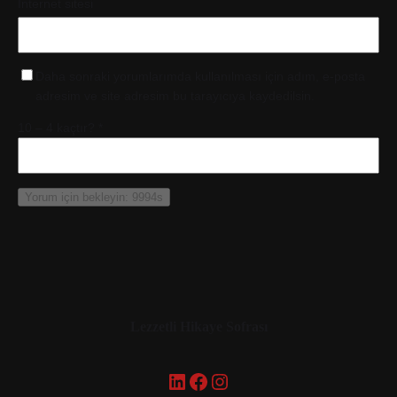
İnternet sitesi
Daha sonraki yorumlarımda kullanılması için adım, e-posta
adresim ve site adresim bu tarayıcıya kaydedilsin.
10 – 4 kaçtır?
*
Lezzetli Hikaye Sofrası
LinkedIn
Facebook
Instagram