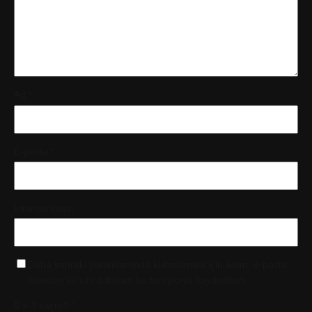
Ad
*
E-posta
*
İnternet sitesi
Daha sonraki yorumlarımda kullanılması için adım, e-posta
adresim ve site adresim bu tarayıcıya kaydedilsin.
5 + 3 kaçtır?
*