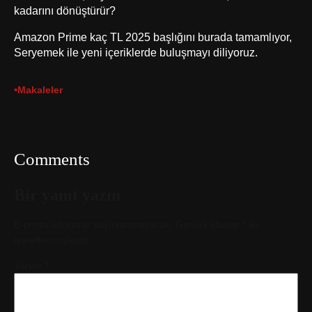
kadarını dönüştürür?
Amazon Prime kaç TL 2025 başlığını burada tamamlıyor,
Seryemek ile yeni içeriklerde buluşmayı diliyoruz.
•
Makaleler
Comments
Bir yanıt yazın
E-posta adresiniz yayınlanmayacak.
Gerekli alanlar
*
ile
işaretlenmişlerdir
Yorum
*