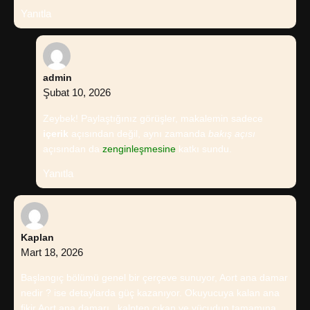
Yanıtla
admin
Şubat 10, 2026
Zeybek! Paylaştığınız görüşler, makalemin sadece
içerik
açısından değil, aynı zamanda
bakış açısı
açısından da
zenginleşmesine
katkı sundu.
Yanıtla
Kaplan
Mart 18, 2026
Başlangıç bölümü genel bir çerçeve sunuyor, Aort ana damar
nedir ? ise detaylarda güç kazanıyor. Okuyucuya kalan ana
fikir Aort ana damarı , kalpten çıkan ve vücudun tamamına