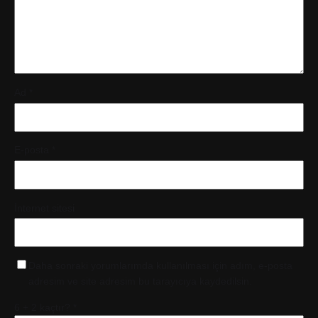
Ad
*
E-posta
*
İnternet sitesi
Daha sonraki yorumlarımda kullanılması için adım, e-posta
adresim ve site adresim bu tarayıcıya kaydedilsin.
6 + 2 kaçtır?
*