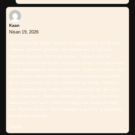
Kaan
Nisan 19, 2026
Aort ana damar nedir ? konusu iyi toparlanmış, ancak bazı
noktalar yüzeysel geçilmiş. Son olarak ben şu ayrıntıyı
önemli buluyorum: Aort ana damarı , kalpten çıkan ve
vücudun tamamına oksijen açısından zengin kanı taşıyan en
büyük atardamardır. Aortun bölümleri : Aortun yırtılması veya
genişlemesi, hayati tehlike oluşturan durumlara yol açabilir.
Bu tür durumlarda acil tıbbi müdahale gereklidir. Yükselen
aort (asendan aort) . Kalbin hemen çıkışında yer alır. Aort
yayı (arkus aort) . Beyne ve kollara giden hayati damarları
dallandırır. İnen aort . Göğüs boşluğundan aşağıya doğru
iner. Abdominal aort . Karın boşluğuna giren ve iç organlara
kan taşıyan kısımdır.
Yanıtla