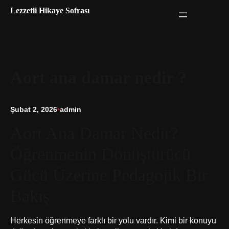
İçeriğe
Lezzetli Hikaye Sofrası
geç
Aort ana damar nedir ?
Şubat 2, 2026
•
admin
Aort Ana Damar Nedir?
Öğrenmenin Dönüştürücü
Gücü Üzerine Pedagojik Bir
Bakış
Herkesin öğrenmeye farklı bir yolu vardır. Kimi bir konuyu