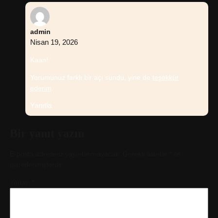
admin
Nisan 19, 2026
Kaan!
Yorumunuz farklı bir açı sundu, yine de
teşekkür
ederim
.
Yanıtla
Bir yanıt yazın
E-posta adresiniz yayınlanmayacak.
Gerekli alanlar
*
ile
işaretlenmişlerdir
Yorum
*