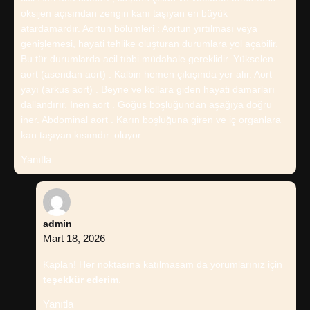
oksijen açısından zengin kanı taşıyan en büyük
atardamardır. Aortun bölümleri : Aortun yırtılması veya
genişlemesi, hayati tehlike oluşturan durumlara yol açabilir.
Bu tür durumlarda acil tıbbi müdahale gereklidir. Yükselen
aort (asendan aort) . Kalbin hemen çıkışında yer alır. Aort
yayı (arkus aort) . Beyne ve kollara giden hayati damarları
dallandırır. İnen aort . Göğüs boşluğundan aşağıya doğru
iner. Abdominal aort . Karın boşluğuna giren ve iç organlara
kan taşıyan kısımdır. oluyor.
Yanıtla
admin
Mart 18, 2026
Kaplan! Her noktasına katılmasam da yorumlarınız için
teşekkür ederim
.
Yanıtla