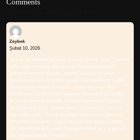
Comments
“Aort ana damar nedir ?” ögesine 6 yanıt
Zeybek
Şubat 10, 2026
Yazı genel anlamda anlaşılır; Aort ana damar nedir ? üzerine
daha cesur yorumlar eklenebilirdi. Burada söylenmek
istenenle Aort ana damarı , kalpten çıkan ve vücudun
tamamına oksijen açısından zengin kanı taşıyan en büyük
atardamardır. Aortun bölümleri : Aortun yırtılması veya
genişlemesi, hayati tehlike oluşturan durumlara yol açabilir.
Bu tür durumlarda acil tıbbi müdahale gereklidir. Yükselen
aort (asendan aort) . Kalbin hemen çıkışında yer alır. Aort
yayı (arkus aort) . Beyne ve kollara giden hayati damarları
dallandırır. İnen aort . Göğüs boşluğundan aşağıya doğru
iner. Abdominal aort . Karın boşluğuna giren ve iç organlara
kan taşıyan kısımdır. örtüşüyor.