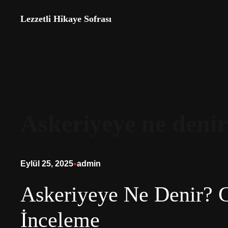
İçeriğe
Lezzetli Hikaye Sofrası
geç
Askeriyeye ne denir
•
Eylül 25, 2025
admin
Askeriyeye Ne Denir? G
İnceleme