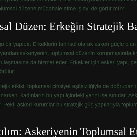
oplumsal düzene müdahale etme işlevi de görür mü?
al Düzen: Erkeğin Stratejik Ba
bir yapıdır. Erkeklerin tarihsel olarak askeri güçle olan i
ir yandan askeriyenin, toplumsal düzenin korunmasında kri
laşmasına da hizmet eder. Erkekler için askeri yapı, gen
örülür.
jik etkisi, toplumsal cinsiyet eşitsizliğiyle de doğrudan il
 sunarken, kadınların bu yapı içindeki yerini ise sınırlar.
ar. Peki, askeri kurumlar bu stratejik güç yapılarıyla toplu
ılım: Askeriyenin Toplumsal Et