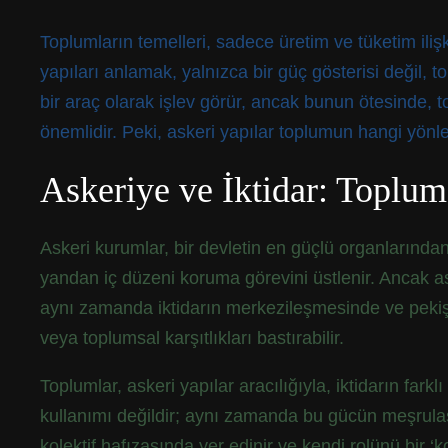
Toplumların temelleri, sadece üretim ve tüketim ilişki
yapıları anlamak, yalnızca bir güç gösterisi değil, t
bir araç olarak işlev görür, ancak bunun ötesinde, top
önemlidir. Peki, askeri yapılar toplumun hangi yönler
Askeriye ve İktidar: Toplu
Askeri kurumlar, bir devletin en güçlü organlarından 
yandan iç düzeni koruma görevini üstlenir. Ancak as
aynı zamanda iktidarın merkezileşmesinde ve pekişmesin
veya toplumsal karşıtlıkları bastırabilir.
Toplumlar, askeri yapılar aracılığıyla, iktidarın far
kullanımı değildir; aynı zamanda bu gücün meşrulaştır
kolektif hafızasında yer edinir ve kendi rolünü bir ‘k