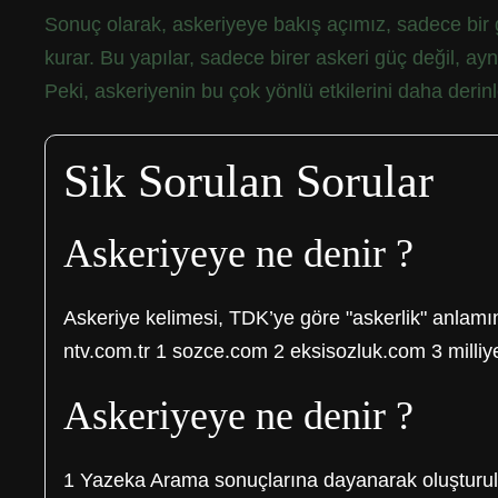
Sonuç olarak, askeriyeye bakış açımız, sadece bir gü
kurar. Bu yapılar, sadece birer askeri güç değil, 
Peki, askeriyenin bu çok yönlü etkilerini daha deri
Sik Sorulan Sorular
Askeriyeye ne denir ?
Askeriye kelimesi, TDK’ye göre "askerlik" anlamına 
ntv.com.tr 1 sozce.com 2 eksisozluk.com 3 milliye
Askeriyeye ne denir ?
1 Yazeka Arama sonuçlarına dayanarak oluşturuldu 