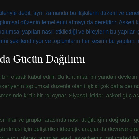
leriyle değil, aynı zamanda bu ilişkilerin düzeni ve deneti
oplumsal düzenin temellerini atmayı da gerektirir. Askeri 
lumsal yapıları nasıl etkilediği ve bireylerin bu yapılar içi
ini şekillendiriyor ve toplumların her kesimi bu yapıları n
mda Gücün Dağılımı
biri olarak kabul edilir. Bu kurumlar, bir yandan devletin 
keriyenin toplumsal düzenle olan ilişkisi çok daha derind
de kritik bir rol oynar. Siyasal iktidar, askeri güç aracıl
klı sınıflar ve gruplar arasında nasıl dağıldığını doğrudan
ılması için geliştirilen ideolojik araçlar da devreye gire
oruyucu’ olarak tanımlar. Peki, askeriyenin toplumdaki ikti