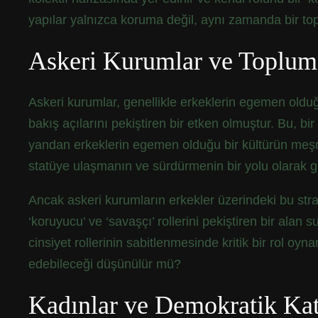
yapılar yalnızca koruma değil, aynı zamanda bir t
Askeri Kurumlar ve Toplums
Askeri kurumlar, genellikle erkeklerin egemen olduğu 
bakış açılarını pekiştiren bir etken olmuştur. Bu, b
yandan erkeklerin egemen olduğu bir kültürün meşru
statüye ulaşmanın ve sürdürmenin bir yolu olarak g
Ancak askeri kurumların erkekler üzerindeki bu strate
‘koruyucu’ ve ‘savaşçı’ rollerini pekiştiren bir alan
cinsiyet rollerinin sabitlenmesinde kritik bir rol oyn
edebileceği düşünülür mü?
Kadınlar ve Demokratik Kat