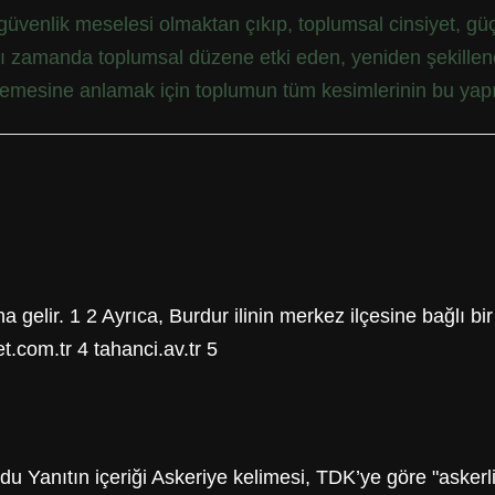
venlik meselesi olmaktan çıkıp, toplumsal cinsiyet, güç ili
aynı zamanda toplumsal düzene etki eden, yeniden şekille
nlemesine anlamak için toplumun tüm kesimlerinin bu yapıl
gelir. 1 2 Ayrıca, Burdur ilinin merkez ilçesine bağlı bir
t.com.tr 4 tahanci.av.tr 5
Yanıtın içeriği Askeriye kelimesi, TDK’ye göre "askerlik"