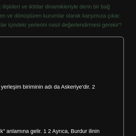
şkileri ve iktidar dinamikleriyle derin bir bağ
nen ve dönüştüren kurumlar olarak karşımıza çıkar.
ar içindeki yerlerini nasıl değerlendirmesi gerekir?
 yerleşim biriminin adı da Askeriye’dir. 2
 anlamına gelir. 1 2 Ayrıca, Burdur ilinin