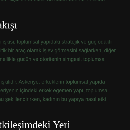
kışı
lişkisi, toplumsal yapıdaki stratejik ve güç odaklı
tik bir araç olarak işlev görmesini sağlarken, diğer
ellikle gücün ve otoritenin simgesi, toplumsal
işkilidir. Askeriye, erkeklerin toplumsal yapıda
 Askeriyenin içindeki erkek egemen yapı, toplumsal
mu şekillendirirken, kadının bu yapıya nasıl etki
kileşimdeki Yeri