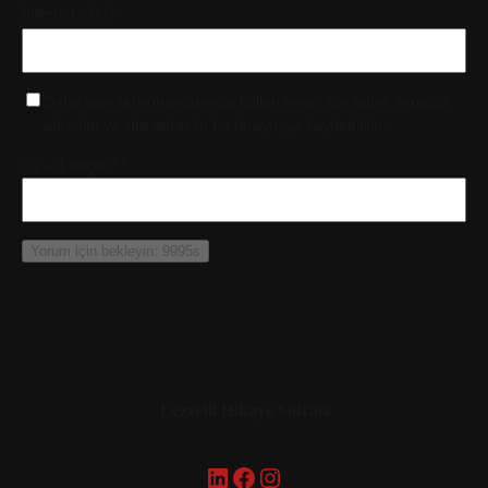
İnternet sitesi
Daha sonraki yorumlarımda kullanılması için adım, e-posta
adresim ve site adresim bu tarayıcıya kaydedilsin.
10 – 4 kaçtır?
*
Lezzetli Hikaye Sofrası
LinkedIn
Facebook
Instagram