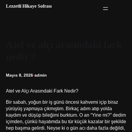
İçeriğe
Lezzetli Hikaye Sofrası
geç
Atel ve alçı arasındaki fark
nedir ?
Mayıs 8, 2026
•
admin
Atel ve Alçı Arasındaki Fark Nedir?
Bir sabah, yoğun bir iş günü öncesi kahvemi içip biraz
yürüyüş yapmaya çıkmıştım. Birkaç adım atıp yolda
kaydım ve düşüp bileğimi burktum. O an “Yine mi?” dedim
içimden, çünkü hayatımda bu tür küçük kazalar bir şekilde
hep başıma gelirdi. Neyse ki o gün acı daha fazla değildi,