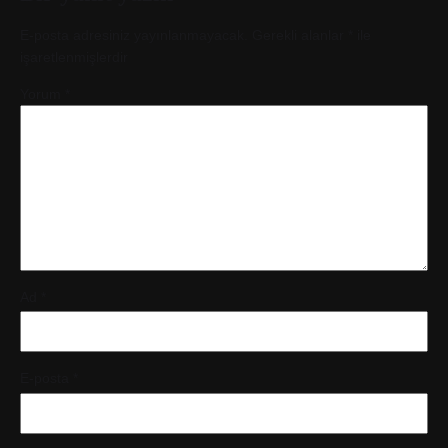
E-posta adresiniz yayınlanmayacak.
Gerekli alanlar
*
ile
işaretlenmişlerdir
Yorum
*
Ad
*
E-posta
*