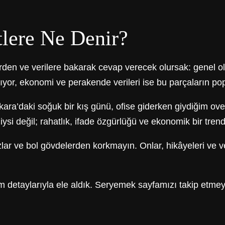
lere Ne Denir?
rden ve verilere bakarak cevap verecek olursak: genel o
yor, ekonomi ve perakende verileri ise bu parçaların popül
kara’daki soğuk bir kış günü, ofise giderken giydiğim o
 giysi değil; rahatlık, ifade özgürlüğü ve ekonomik bir tre
r ve bol gövdelerden korkmayın. Onlar, hikâyeleri ve veri
m detaylarıyla ele aldık. Seryemek sayfamızı takip etme