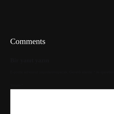
Comments
Bir yanıt yazın
E-posta adresiniz yayınlanmayacak.
Gerekli alanlar
*
ile işaretle
Yorum
*