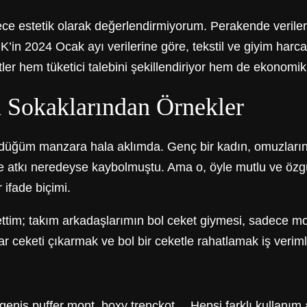
ce estetik olarak değerlendirmiyorum. Perakende verileri
K’in 2024 Ocak ayı verilerine göre, tekstil ve giyim harca
ler hem tüketici talebini şekillendiriyor hem de ekonomik
 Sokaklarından Örnekler
ördüğüm manzara hala aklımda. Genç bir kadın, omuzları
ve atkı neredeyse kaybolmuştu. Ama o, öyle mutlu ve özgü
 ifade biçimi.
k ettim; takım arkadaşlarımın bol ceket giymesi, sadece 
r ceketi çıkarmak ve bol bir ceketle rahatlamak iş verimlil
, geniş puffer mont, boxy trençkot… Hepsi farklı kullanım