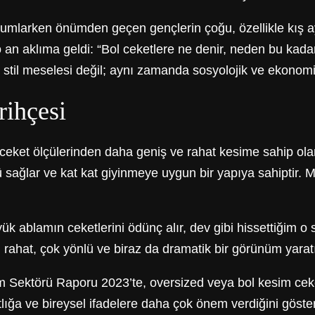
larken önümden geçen gençlerin çoğu, özellikle kış ay
e o an aklıma geldi: “Bol ceketlere ne denir, neden bu k
 stil meselesi değil; aynı zamanda sosyolojik ve ekonomik
rihçesi
 ceket ölçülerinden daha geniş ve rahat kesime sahip olan
sağlar ve kat kat giyinmeye uygun bir yapıya sahiptir.
ük ablamın ceketlerini ödünç alır, dev gibi hissettiğim 
i: rahat, çok yönlü ve biraz da dramatik bir görünüm yaratı
im Sektörü Raporu 2023’te, oversized veya bol kesim ceke
lığa ve bireysel ifadelere daha çok önem verdiğini göstere