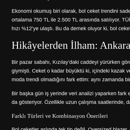
Ekonomi okumuş biri olarak, bol ceket trendini sade
ortalama 750 TL ile 2.500 TL arasında satılıyor. TÜİ
hızı %12’ye ulaştı. Bu da demek oluyor ki, bol ceket
Hikâyelerden İlham: Ankara
Bir pazar sabahı, Kızılay’daki caddeyi yürürken g
giymişti. Ceket o kadar büyüktü ki, içindeki kazak 
moda trendi olmadığını fark ettim: aynı zamanda bir
Bir başka gün iş yerinde veri analizi yaparken far
da gösteriyor. Özellikle uzun çalışma saatlerinde, da
Farklı Türleri ve Kombinasyon Önerileri
Bol ceketler aslında tek tip değil. Oversized blazer