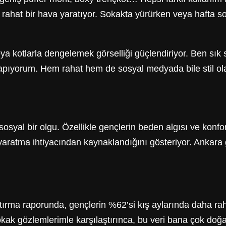
 rahat bir hava yaratıyor. Sokakta yürürken veya hafta 
ya kotlarla dengelemek görselliği güçlendiriyor. Ben sık 
apıyorum. Hem rahat hem de sosyal medyada bile stil ola
syal bir olgu. Özellikle gençlerin beden algısı ve konfor
 yaratma ihtiyacından kaynaklandığını gösteriyor. Ankara g
ma raporunda, gençlerin %62’si kış aylarında daha rahat g
kak gözlemlerimle karşılaştırınca, bu veri bana çok doğal