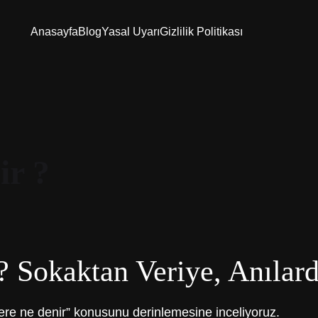
Anasayfa
Blog
Yasal Uyarı
Gizlilik Politikası
ir ?
 Sokaktan Veriye, Anılard
ere ne denir” konusunu derinlemesine inceliyoruz.