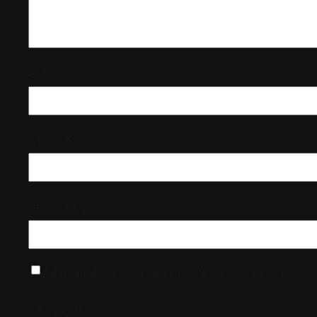
Ad
*
E-posta
*
İnternet sitesi
Daha sonraki yorumlarımda kullanılması için adım, e-posta ad
6 + 2 kaçtır?
*