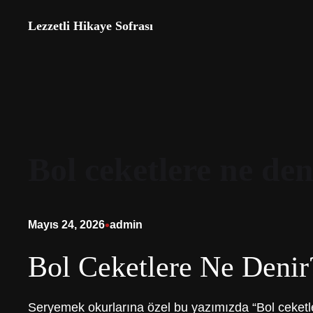
İçeriğe
Lezzetli Hikaye Sofrası
geç
Bol ceketlere ne den
•
Mayıs 24, 2026
admin
Bol Ceketlere Ne Denir?
Seryemek okurlarına özel bu yazımızda “Bol ceketl