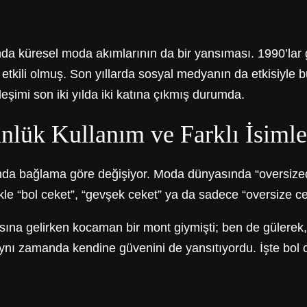
anda küresel moda akımlarının da bir yansıması. 1990’la
 etkili olmuş. Son yıllarda sosyal medyanın da etkisiyle 
ileşimi son iki yılda iki katına çıkmış durumda.
nlük Kullanım ve Farklı İsimle
nda bağlama göre değişiyor. Moda dünyasında “oversized b
likle “bol ceket”, “gevşek ceket” ya da sadece “oversize ce
sına gelirken kocaman bir mont giymişti; ben de gülerek
nı zamanda kendine güvenini de yansıtıyordu. İşte bol cek