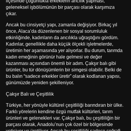
ilçesinde çoğunlukla erkeklerin arıcılık yapması,
geleneksel işbölümünün bir parçası olarak karşımıza
çıkar.
Ancak bu cinsiyetçi yapı, zamanla değişiyor. Birkaç yıl
önce, Alaca’da düzenlenen bir sosyal sorumluluk
etkinliğinde, kadınların da arıcılıkla uğraştığını gördüm.
Kadınlar, genellikle daha küçük ölçekli işletmelerde,
üretimin her aşamasında yer alıyorlar. Bu durum, tarımda
kadın emeğinin görünür hale gelmesi ve değer
kazanması açısından önemli bir adım. Çakşır balı gibi
ürünler, bu tür dönüşümlerin bir simgesi olabilir. Belki de
bu balın “sadece erkekler üretir” olarak kodlanan yapısı,
günümüzde yeniden şekilleniyor.
Çakşır Balı ve Çeşitlilik
Türkiye, her yönüyle kültürel çeşitliliği barındıran bir ülke.
Farklı yörelerin kendine özgü mutfak kültürleri, tarım
ürünleri ve gelenekleri var. Çakşır balı, bu çeşitliliğin bir
parçası olarak, Anadolu’nun çok özel bir bölgesinde
yetişiyor ve üretiliyor. Ancak bu çeşitliliği sadece coğrafi