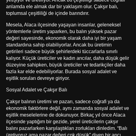
anlamda ele almak dar bir yaklaşım olur. Çakşır balı,
toplumsal çeşitliliği de içinde barındırır.
Mesela, Alaca ilçesinde yaşayan insanlar, geleneksel
yöntemlerle üretim yaparken, bu balın yüksek pazar
değeri sayesinde, ekonomik olarak daha iyi bir yaşam
standardına sahip olabiliyorlar. Ancak bu üretimin
getirileri sadece büyük şehirlerdeki tüccarlarla sınırlı
kalıyor. Küçük üreticiler ve kadın arıcılar, daha düşük gelir
düzeyine sahipken, büyük üreticiler ve tedarikçiler daha
fazla kar elde edebiliyorlar. Burada sosyal adalet ve
eşitlik soruları devreye giriyor.
Sosyal Adalet ve Çakşır Balı
Çakşır balının üretimi ve pazarı, sadece coğrafi ya da
ekonomik faktörlere değil, aynı zamanda sosyal adalet ve
eşitlik meselelerine de dokunuyor. Birkaç yıl önce Alaca
ilçesinde yaptığım bir gezide, yerel üreticilerin çakşır
balını pazarlarken karşılaştıkları zorlukları dinledim. “Balı
üretiyoruz ama pazar değeri çok düşük” diyen bir arıcı,