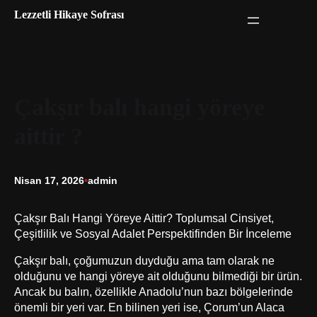
İçeriğe
Lezzetli Hikaye Sofrası
geç
Çakşır balı hangi yöreye
aittir ?
Nisan 17, 2026
•
admin
Çakşır Balı Hangi Yöreye Aittir? Toplumsal Cinsiyet,
Çeşitlilik ve Sosyal Adalet Perspektifinden Bir İnceleme
Çakşır balı, çoğumuzun duyduğu ama tam olarak ne
olduğunu ve hangi yöreye ait olduğunu bilmediği bir ürün.
Ancak bu balın, özellikle Anadolu’nun bazı bölgelerinde
önemli bir yeri var. En bilinen yeri ise, Çorum’un Alaca