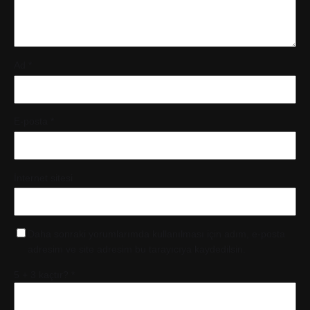
Ad
*
E-posta
*
İnternet sitesi
Daha sonraki yorumlarımda kullanılması için adım, e-posta
adresim ve site adresim bu tarayıcıya kaydedilsin.
5 + 3 kaçtır?
*