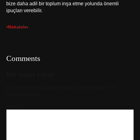
bize daha adil bir toplum inşa etme yolunda önemli
ipuçları verebilir.
•
Makaleler
Comments
Bir yanıt yazın
E-posta adresiniz yayınlanmayacak.
Gerekli alanlar
*
ile
işaretlenmişlerdir
Yorum
*