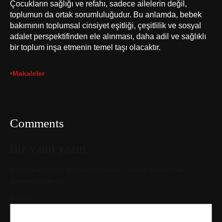
Çocukların sağlığı ve refahı, sadece ailelerin değil,
toplumun da ortak sorumluluğudur. Bu anlamda, bebek
bakımının toplumsal cinsiyet eşitliği, çeşitlilik ve sosyal
adalet perspektifinden ele alınması, daha adil ve sağlıklı
bir toplum inşa etmenin temel taşı olacaktır.
•
Makaleler
Comments
Bir yanıt yazın
E-posta adresiniz yayınlanmayacak.
Gerekli alanlar
*
ile
işaretlenmişlerdir
Yorum
*