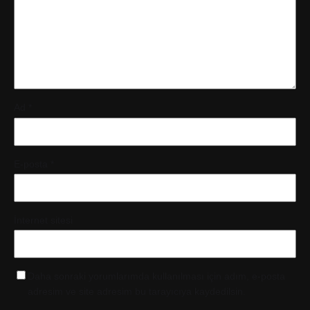
Ad
*
E-posta
*
İnternet sitesi
Daha sonraki yorumlarımda kullanılması için adım, e-posta
adresim ve site adresim bu tarayıcıya kaydedilsin.