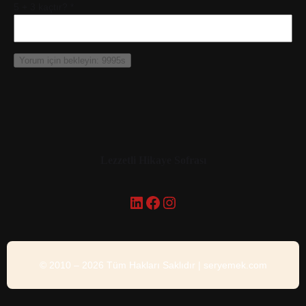
5 + 3 kaçtır?
*
Lezzetli Hikaye Sofrası
LinkedIn
Facebook
Instagram
© 2010 – 2026 Tüm Hakları Saklıdır | seryemek.com