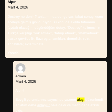
Alpır
Mart 4, 2026
Destroy ne denir ? anlatımında denge var, fakat sonuç kısmı
aceleye gelmiş gibi duruyor. Bu konuda akılda tutmanın
faydalı olacağını düşündüğüm detay: “Destroy” kelimesinin
Türkçe karşılığı “yok etmek”, “tahrip etmek”, “mahvetmek”
olarak çevrilebilir. Bazı eş anlamlıları: demolish; ruin;
annihilate; exterminate.
Yanıtla
admin
Mart 4, 2026
Alpır!
Sevgili yorumlarınız sayesinde yazının
akışı
düzenlendi,
anlatım daha
anlaşılır
hale geldi ve metin daha
etkili
oldu.