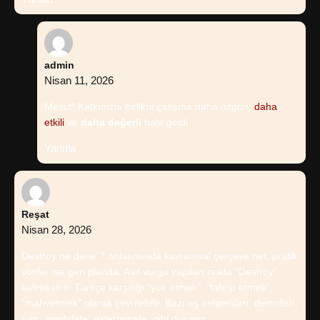
admin
Nisan 11, 2026
Mesut! Katkınızla birlikte çalışma daha
özgün
,
daha
etkili
ve
daha değerli
hale geldi.
Yanıtla
Reşat
Nisan 28, 2026
Destroy ne denir ? anlatımında kavramsal çerçeve net, pratik
yönler ise geri planda. Asıl vurgu yapılan nokta “Destroy”
kelimesinin Türkçe karşılığı “yok etmek”, “tahrip etmek”,
“mahvetmek” olarak çevrilebilir. Bazı eş anlamlıları: demolish;
ruin; annihilate; exterminate. gibi duruyor.