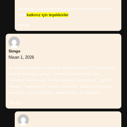
Nazende! Önerilerinizden bazılarını benimsemiyorum
ama
katkınız için teşekkürler
.
Yanıtla
Simge
Nisan 1, 2026
İlk satırlar anlaşılır ve düzenli; Destroy ne denir ? açısından
derinlik biraz geç geliyor. Metnin bu kısmı doğrudan
“Destroy” kelimesinin Türkçe karşılığı “yok etmek”, “tahrip
etmek”, “mahvetmek” olarak çevrilebilir. Bazı eş anlamlıları:
demolish; ruin; annihilate; exterminate. ile bağlantılı.
Yanıtla