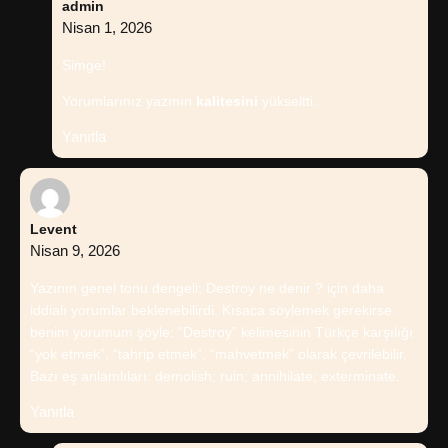
admin
Nisan 1, 2026
Simge!
Yorumlarınız yazının
kalitesini
yükseltti.
Yanıtla
Levent
Nisan 9, 2026
Yazının genel tonu dengeli; Destroy ne denir ? için daha
iddialı yorumlar beklenebilirdi. Kısaca söylemek gerekirse
benim yorumum şöyle: “Destroy” kelimesinin Türkçe karşılığı
“yok etmek”, “tahrip etmek”, “mahvetmek” olarak çevrilebilir.
Bazı eş anlamlıları: demolish; ruin; annihilate; exterminate.
Yanıtla