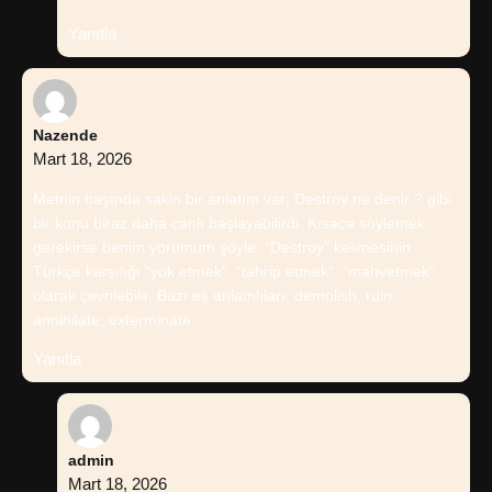
Yanıtla
Nazende
Mart 18, 2026
Metnin başında sakin bir anlatım var; Destroy ne denir ? gibi
bir konu biraz daha canlı başlayabilirdi. Kısaca söylemek
gerekirse benim yorumum şöyle: “Destroy” kelimesinin
Türkçe karşılığı “yok etmek”, “tahrip etmek”, “mahvetmek”
olarak çevrilebilir. Bazı eş anlamlıları: demolish; ruin;
annihilate; exterminate.
Yanıtla
admin
Mart 18, 2026