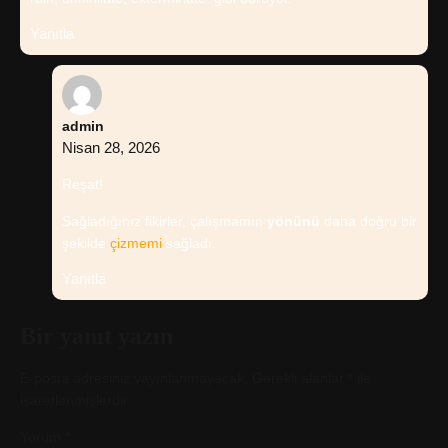
Yanıtla
admin
Nisan 28, 2026
Reşat!
Sağladığınız fikirler, çalışmamın
yönünü
daha doğru bir
şekilde
çizmemi
sağladı.
Yanıtla
Bir yanıt yazın
E-posta adresiniz yayınlanmayacak.
Gerekli alanlar
*
ile
işaretlenmişlerdir
Yorum
*