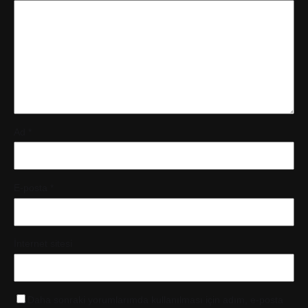
Ad
*
E-posta
*
İnternet sitesi
Daha sonraki yorumlarımda kullanılması için adım, e-posta