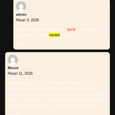
admin
Nisan 9, 2026
Levent! Katkınızla makale hem
içerik
hem de
ifade
yönünden çok daha
nitelikli
hale geldi.
Yanıtla
Mesut
Nisan 11, 2026
Yazıda Destroy ne denir ? hakkında temel bir çerçeve
çizilmiş, derin analiz sınırlı. Son olarak ben şu ayrıntıyı
önemli buluyorum: “Destroy” kelimesinin Türkçe karşılığı “yok
etmek”, “tahrip etmek”, “mahvetmek” olarak çevrilebilir. Bazı
eş anlamlıları: demolish; ruin; annihilate; exterminate.
Yanıtla