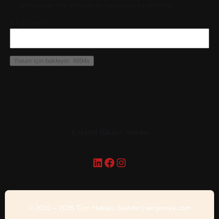
adresim ve site adresim bu tarayıcıya kaydedilsin.
6 + 2 kaçtır?
*
Lezzetli Hikaye Sofrası
LinkedIn
Facebook
Instagram
© 2010 – 2026 Tüm Hakları Saklıdır | seryemek.com