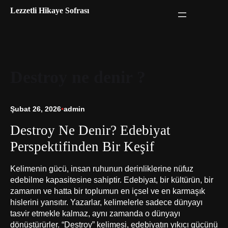
İçeriğe
Lezzetli Hikaye Sofrası
geç
Destroy ne denir ?
Şubat 26, 2026
•
admin
Destroy Ne Denir? Edebiyat
Perspektifinden Bir Keşif
Kelimenin gücü, insan ruhunun derinliklerine nüfuz
edebilme kapasitesine sahiptir. Edebiyat, bir kültürün, bir
zamanın ve hatta bir toplumun en içsel ve en karmaşık
hislerini yansıtır. Yazarlar, kelimelerle sadece dünyayı
tasvir etmekle kalmaz, aynı zamanda o dünyayı
dönüştürürler. “Destroy” kelimesi, edebiyatın yıkıcı gücünü