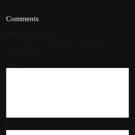
Comments
Bir yanıt yazın
E-posta adresiniz yayınlanmayacak.
Gerekli alanlar
*
ile
işaretlenmişlerdir
Yorum
*
Ad
*