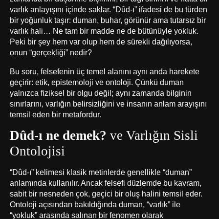
varlık anlayışını içinde saklar. “Dûd-ı” ifadesi de bu türden
bir yoğunluk taşır: duman, buhar, görünür ama tutarsız bir
varlık hali… Ne tam bir madde ne de bütünüyle yokluk.
Peki bir şey hem var olup hem de sürekli dağılıyorsa,
onun “gerçekliği” nedir?
Bu soru, felsefenin üç temel alanını aynı anda harekete
geçirir: etik, epistemoloji ve ontoloji. Çünkü duman
yalnızca fiziksel bir olgu değil; aynı zamanda bilginin
sınırlarını, varlığın belirsizliğini ve insanın anlam arayışını
temsil eden bir metafordur.
Dûd-ı ne demek?
ve Varlığın Sisli
Ontolojisi
“Dûd-ı” kelimesi klasik metinlerde genellikle “duman”
anlamında kullanılır. Ancak felsefi düzlemde bu kavram,
sabit bir nesneden çok, geçici bir oluş halini temsil eder.
Ontoloji açısından bakıldığında duman, “varlık” ile
“yokluk” arasında salınan bir fenomen olarak