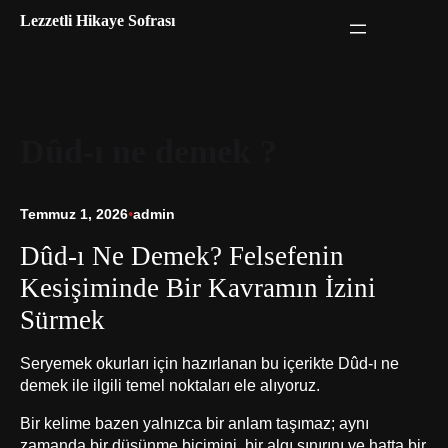
İçeriğe
Lezzetli Hikaye Sofrası
geç
Dûd-ı ne demek ?
Temmuz 1, 2026
•
admin
Dûd-ı Ne Demek? Felsefenin
Kesişiminde Bir Kavramın İzini
Sürmek
Seryemek okurları için hazırlanan bu içerikte Dûd-ı ne
demek ile ilgili temel noktaları ele alıyoruz.
Bir kelime bazen yalnızca bir anlam taşımaz; aynı
zamanda bir düşünme biçimini, bir algı sınırını ve hatta bir