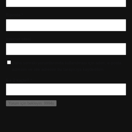
E-posta
*
İnternet sitesi
Daha sonraki yorumlarımda kullanılması için adım, e-posta
adresim ve site adresim bu tarayıcıya kaydedilsin.
6 + 2 kaçtır?
*