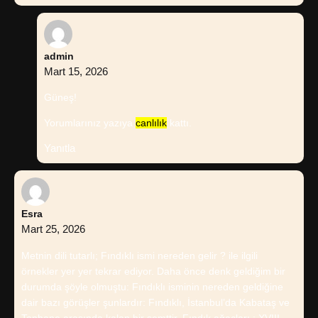
admin
Mart 15, 2026
Güneş!
Yorumlarınız yazıya
canlılık
kattı.
Yanıtla
Esra
Mart 25, 2026
Metnin dili tutarlı; Fındıklı ismi nereden gelir ? ile ilgili
örnekler yer yer tekrar ediyor. Daha önce denk geldiğim bir
durumda şöyle olmuştu: Fındıklı isminin nereden geldiğine
dair bazı görüşler şunlardır: Fındıklı, İstanbul’da Kabataş ve
Tophane arasında kalan bir semttir. Fındık ağaçları : XVIII.