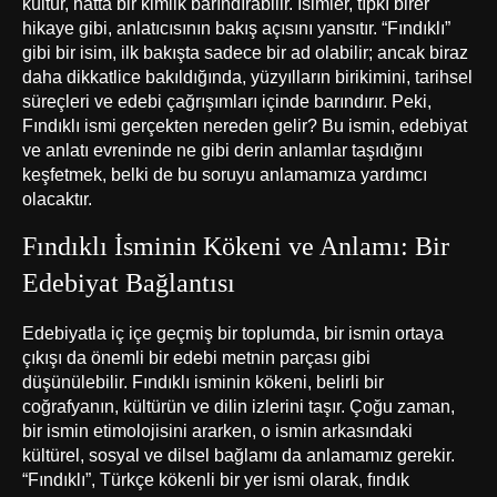
kültür, hatta bir kimlik barındırabilir. İsimler, tıpkı birer
hikaye gibi, anlatıcısının bakış açısını yansıtır. “Fındıklı”
gibi bir isim, ilk bakışta sadece bir ad olabilir; ancak biraz
daha dikkatlice bakıldığında, yüzyılların birikimini, tarihsel
süreçleri ve edebi çağrışımları içinde barındırır. Peki,
Fındıklı ismi gerçekten nereden gelir? Bu ismin, edebiyat
ve anlatı evreninde ne gibi derin anlamlar taşıdığını
keşfetmek, belki de bu soruyu anlamamıza yardımcı
olacaktır.
Fındıklı İsminin Kökeni ve Anlamı: Bir
Edebiyat Bağlantısı
Edebiyatla iç içe geçmiş bir toplumda, bir ismin ortaya
çıkışı da önemli bir edebi metnin parçası gibi
düşünülebilir. Fındıklı isminin kökeni, belirli bir
coğrafyanın, kültürün ve dilin izlerini taşır. Çoğu zaman,
bir ismin etimolojisini ararken, o ismin arkasındaki
kültürel, sosyal ve dilsel bağlamı da anlamamız gerekir.
“Fındıklı”, Türkçe kökenli bir yer ismi olarak, fındık