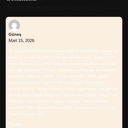
“Fındıklı ismi nereden gelir ?” ögesine 8 yanıt
Güneş
Mart 15, 2026
Bu yazıda Fındıklı ismi nereden gelir ? mantıklı bir sırayla ele
alınmış, ancak bazı bölümler gereğinden uzun. Metnin bu
kısmı doğrudan Fındıklı isminin nereden geldiğine dair bazı
görüşler şunlardır: Fındıklı, İstanbul’da Kabataş ve Tophane
arasında kalan bir semttir. Fındık ağaçları : XVIII. yüzyıl
sonunda İstanbul’a gelen Fransız seyyah Lechevallier,
semtin isminin, burada bulunan fındık ağaçlarının varlığından
geldiğini belirtmiştir. İtalyanca “büyük misafirhane” veya “han”
kelimesi : Von Hammer’e göre, “ondaco” kelimesinden
türemiştir. XVI. yüzyıldan beri fındık ağaçlarının bulunması :
Tiaroni, semtin, XVI.
Yanıtla