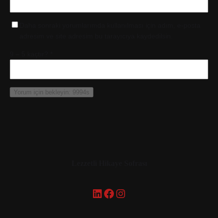
Daha sonraki yorumlarımda kullanılması için adım, e-posta
adresim ve site adresim bu tarayıcıya kaydedilsin.
9 – 5 kaçtır?
*
Lezzetli Hikaye Sofrası
LinkedIn
Facebook
Instagram