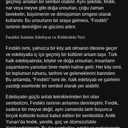
geçmişi anlatan bir sembol olabilir. Aynı şekilde, fındık,
nar veya meyve gibi doğa unsurları, çoğu zaman
bereketin, büyümenin ve dönüşümün simgesi olarak
kullanılır. Bu unsurların bir araya gelmesi, “Fındıklı”
isminin derinliğini ve gücünü artırır.
Fındıklı İsminin Edebiyat ve Kültürdeki Yeri
Fındıklı ismi, yalnızca bir köy adı olmanın ötesine geçer
ve edebiyatla iç içe geçmiş bir kültürel anlam taşır. Türk
halk edebiyatında, köyler ve doğa unsurları, insanların
yaşamlarını yansıtan birer metin haline gelir. Her köy ismi,
bir toplumun ruhunu, tarihini ve geleneklerini barındırır.
Bu anlamda, “Fındıklı” ismi de, halk edebiyatı ve şairlerin
yazdığı eserlerde bir sembol olarak yer alabilir.
Edebiyatın güçlü anlatı tekniklerinden biri olan
sembolizm, Fındıklı isminin anlamını derinleştirir. Fındık,
sadece bir meyve değil, aynı zamanda tarih boyunca
birçok kültürde kutsal kabul edilen bir semboldür. Antik
Yunan’da fındık, yenilik, güç ve ölümsüzlükle
ilişkilendirilmiştir. Bu tür semboller, edebiyat metinlerinde