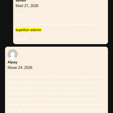
admin
Mart 27, 2026
Ozan!
Her zaman aynı noktada buluşmasak da katkınız için
teşekkür ederim
.
Yanıtla
Alpay
Nisan 24, 2026
Fındıklı ismi nereden gelir ? anlatımı sade ve öğretici, fakat
özgün çıkarımlar sınırlı. Buradaki yaklaşım Fındıklı isminin
nereden geldiğine dair bazı görüşler şunlardır: Fındıklı,
İstanbul’da Kabataş ve Tophane arasında kalan bir semttir.
Fındık ağaçları : XVIII. yüzyıl sonunda İstanbul’a gelen
Fransız seyyah Lechevallier, semtin isminin, burada bulunan
fındık ağaçlarının varlığından geldiğini belirtmiştir. İtalyanca