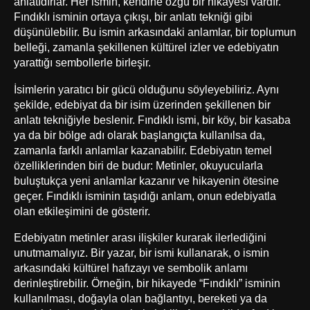
anlatıdırlar. Her ismin, kendine özgü bir hikayesi vardır.
Fındıklı isminin ortaya çıkışı, bir anlatı tekniği gibi
düşünülebilir. Bu ismin arkasındaki anlamlar, bir toplumun
belleği, zamanla şekillenen kültürel izler ve edebiyatın
yarattığı sembollerle birleşir.
İsimlerin yaratıcı bir gücü olduğunu söyleyebiliriz. Aynı
şekilde, edebiyat da bir isim üzerinden şekillenen bir
anlatı tekniğiyle beslenir. Fındıklı ismi, bir köy, bir kasaba
ya da bir bölge adı olarak başlangıçta kullanılsa da,
zamanla farklı anlamlar kazanabilir. Edebiyatın temel
özelliklerinden biri de budur: Metinler, okuyucularla
buluştukça yeni anlamlar kazanır ve hikayenin ötesine
geçer. Fındıklı isminin taşıdığı anlam, onun edebiyatla
olan etkileşimini de gösterir.
Edebiyatın metinler arası ilişkiler kurarak ilerlediğini
unutmamalıyız. Bir yazar, bir ismi kullanarak, o ismin
arkasındaki kültürel hafızayı ve sembolik anlamı
derinleştirebilir. Örneğin, bir hikayede “Fındıklı” isminin
kullanılması, doğayla olan bağlantıyı, bereketi ya da