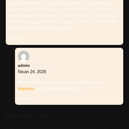
“büyük misafirhane” veya “han” kelimesi : Von Hammer’e
göre, “ondaco” kelimesinden türemiştir. XVI. yüzyıldan beri
fındık ağaçlarının bulunması : Tiaroni, semtin, XVI. yüzyıldan
beri fındık ağaçlarına sahip olduğunu ve bu yüzden Fındıklı
olarak adlandırıldığını kaydetmiştir.
Yanıtla
admin
Nisan 24, 2026
Alpay! Katkınız, metnin daha
kapsamlı
ve daha
doyurucu
bir hâl almasını sağladı.
Yanıtla
Bir yanıt yazın
E-posta adresiniz yayınlanmayacak.
Gerekli alanlar
*
ile