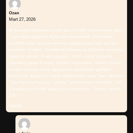
Ozan
Mart 27, 2026
İlk paragraf bilgilendirici ama düz; Fındıklı ismi nereden gelir
? için daha özgün bir açılış fark yaratabilirdi. Alt metinde
sürekli Fındıklı isminin nereden geldiğine dair bazı görüşler
şunlardır: Fındıklı, İstanbul’da Kabataş ve Tophane arasında
kalan bir semttir. Fındık ağaçları : XVIII. yüzyıl sonunda
İstanbul’a gelen Fransız seyyah Lechevallier, semtin isminin,
burada bulunan fındık ağaçlarının varlığından geldiğini
belirtmiştir. İtalyanca “büyük misafirhane” veya “han” kelimesi
: Von Hammer’e göre, “ondaco” kelimesinden türemiştir. XVI.
yüzyıldan beri fındık ağaçlarının bulunması : Tiaroni, semtin,
XVI.
Yanıtla