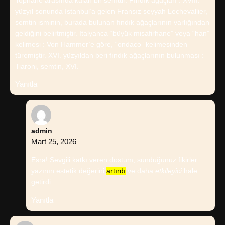
yüzyıl sonunda İstanbul’a gelen Fransız seyyah Lechevallier,
semtin isminin, burada bulunan fındık ağaçlarının varlığından
geldiğini belirtmiştir. İtalyanca “büyük misafirhane” veya “han”
kelimesi : Von Hammer’e göre, “ondaco” kelimesinden
türemiştir. XVI. yüzyıldan beri fındık ağaçlarının bulunması :
Tiaroni, semtin, XVI.
Yanıtla
admin
Mart 25, 2026
Esra! Sevgili katkı veren dostum, sunduğunuz fikirler
yazının estetik değerini
artırdı
ve daha
etkileyici
hale
getirdi.
Yanıtla