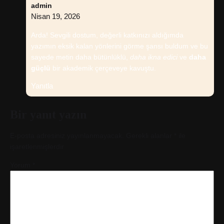
admin
Nisan 19, 2026
Arda! Sevgili dostum, değerli katkınızı aldığımda
yazımın eksik kalan yönlerini görme şansı buldum ve bu
sayede metin daha bütünlüklü,
daha ikna edici
ve
daha
güçlü
bir akademik çerçeveye kavuştu.
Yanıtla
Bir yanıt yazın
E-posta adresiniz yayınlanmayacak.
Gerekli alanlar
*
ile
işaretlenmişlerdir
Yorum
*