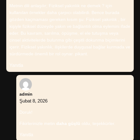
Metnin dili anlaşılır; Fiziksel yakınlık ne demek ? için
kullanılan örnekler daha çarpıcı olabilirdi. Bence burada
gözden kaçmaması gereken kısım şu: Fiziksel yakınlık , bir
kişiyle fiziksel düzeyde yakın ve bağlantılı olma eylemini ifade
eder. Bu kavram, sarılma, öpüşme, el ele tutuşma veya
cinsel aktivitelerde bulunma gibi çeşitli dokunma biçimlerini
içerir. Fiziksel yakınlık, ilişkilerde duygusal bağlar kurmada ve
sürdürmede önemli bir rol oynar. pikant.
Yanıtla
admin
Şubat 8, 2026
Doruk!
Fikirlerinizle metin
daha güçlü
oldu, teşekkürler.
Yanıtla