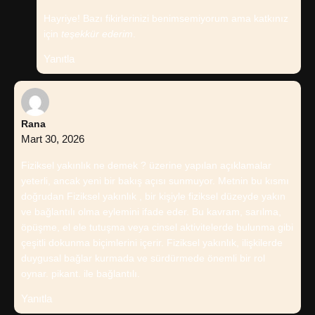
Hayriye! Bazı fikirlerinizi benimsemiyorum ama katkınız
için
teşekkür ederim
.
Yanıtla
Rana
Mart 30, 2026
Fiziksel yakınlık ne demek ? üzerine yapılan açıklamalar
yeterli, ancak yeni bir bakış açısı sunmuyor. Metnin bu kısmı
doğrudan Fiziksel yakınlık , bir kişiyle fiziksel düzeyde yakın
ve bağlantılı olma eylemini ifade eder. Bu kavram, sarılma,
öpüşme, el ele tutuşma veya cinsel aktivitelerde bulunma gibi
çeşitli dokunma biçimlerini içerir. Fiziksel yakınlık, ilişkilerde
duygusal bağlar kurmada ve sürdürmede önemli bir rol
oynar. pikant. ile bağlantılı.
Yanıtla