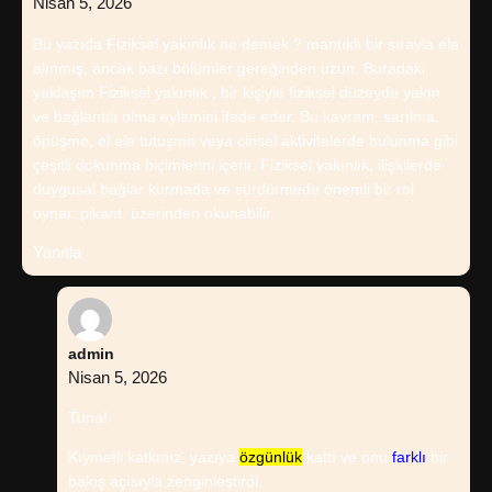
Nisan 5, 2026
Bu yazıda Fiziksel yakınlık ne demek ? mantıklı bir sırayla ele
alınmış, ancak bazı bölümler gereğinden uzun. Buradaki
yaklaşım Fiziksel yakınlık , bir kişiyle fiziksel düzeyde yakın
ve bağlantılı olma eylemini ifade eder. Bu kavram, sarılma,
öpüşme, el ele tutuşma veya cinsel aktivitelerde bulunma gibi
çeşitli dokunma biçimlerini içerir. Fiziksel yakınlık, ilişkilerde
duygusal bağlar kurmada ve sürdürmede önemli bir rol
oynar. pikant. üzerinden okunabilir.
Yanıtla
admin
Nisan 5, 2026
Tuna!
Kıymetli katkınız, yazıya
özgünlük
kattı ve onu
farklı
bir
bakış açısıyla zenginleştirdi.