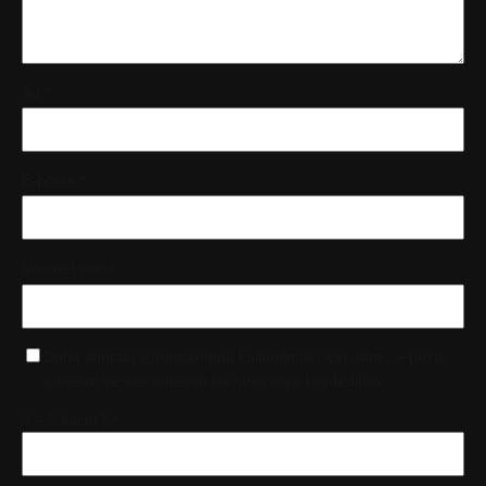
Ad
*
E-posta
*
İnternet sitesi
Daha sonraki yorumlarımda kullanılması için adım, e-posta
adresim ve site adresim bu tarayıcıya kaydedilsin.
9 – 5 kaçtır?
*