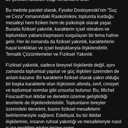
Bu metinle paralel olarak, Fyodor Dostoyevski’nin “Suç
ve Ceza” romanındaki Raskolnikov, toplumla kurduğu
mesafeyi hem fiziken hem de psikolojik olarak yaşar.
Burada fiziksel yakınlık, karakterin içsel ıstırabını ve
toplumdan yabancılaşmasını vurgulayan bir tema haline
gelir. Her iki romanda da fiziksel yakınlık, karakterlerin
hayal kırıklıkları ve içsel boşluklarıyla ilişkilendirilir.
Tematik Çözümlemeler ve Fiziksel Yakınlık
Fiziksel yakınlık, sadece bireysel ilişkilerde değil, aynı
zamanda toplumsal yapılar ve güç ilişkileri üzerinden de
anlam kazanır. Bir karakterin fiziksel olarak yakın olduğu
bir başka karakterle olan ilişkisinin altında, sınıf, cinsiyet
ve toplumsal normlar gibi unsurlar bulunur. Bu, Michel
Foucault’nun iktidar ve denetim üzerine geliştirdiği
teorilerle de ilişkilendirilebilir. Toplumların bireyler
üzerindeki denetimi, bazen fiziksel mesafelerin
belirlenmesiyle sağlanır. Edebiyat, bu tür iktidar
ilişkilerinin, insanın ruhsal yakınlığı ve mesafeleriyle nasıl
iç içe geçtiğini gözler önüne serer.