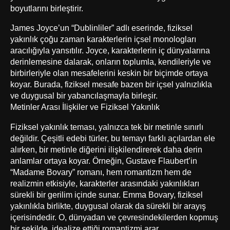
boyutlarını birleştirir.
James Joyce’un “Dublinliler” adlı eserinde, fiziksel
yakınlık çoğu zaman karakterlerin içsel monologları
aracılığıyla yansıtılır. Joyce, karakterlerin iç dünyalarına
derinlemesine dalarak, onların toplumla, kendileriyle ve
birbirleriyle olan mesafelerini keskin bir biçimde ortaya
koyar. Burada, fiziksel mesafe bazen bir içsel yalnızlıkla
ve duygusal bir yabancılaşmayla birleşir.
Metinler Arası İlişkiler ve Fiziksel Yakınlık
Fiziksel yakınlık teması, yalnızca tek bir metinle sınırlı
değildir. Çeşitli edebi türler, bu temayı farklı açılardan ele
alırken, bir metinle diğerini ilişkilendirerek daha derin
anlamlar ortaya koyar. Örneğin, Gustave Flaubert’in
“Madame Bovary” romanı, hem romantizm hem de
realizmin etkisiyle, karakterler arasındaki yakınlıkları
sürekli bir gerilim içinde sunar. Emma Bovary, fiziksel
yakınlıkla birlikte, duygusal olarak da sürekli bir arayış
içerisindedir. O, dünyadan ve çevresindekilerden kopmuş
bir şekilde, idealize ettiği romantizmi arar.