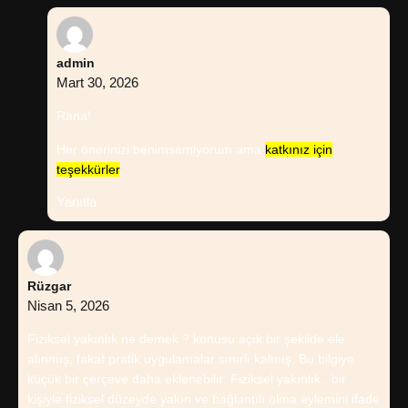
admin
Mart 30, 2026
Rana!
Her önerinizi benimsemiyorum ama
katkınız için
teşekkürler
.
Yanıtla
Rüzgar
Nisan 5, 2026
Fiziksel yakınlık ne demek ? konusu açık bir şekilde ele
alınmış, fakat pratik uygulamalar sınırlı kalmış. Bu bilgiye
küçük bir çerçeve daha eklenebilir: Fiziksel yakınlık , bir
kişiyle fiziksel düzeyde yakın ve bağlantılı olma eylemini ifade