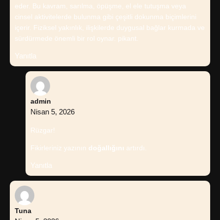
eder. Bu kavram, sarılma, öpüşme, el ele tutuşma veya
cinsel aktivitelerde bulunma gibi çeşitli dokunma biçimlerini
içerir. Fiziksel yakınlık, ilişkilerde duygusal bağlar kurmada ve
sürdürmede önemli bir rol oynar. pikant.
Yanıtla
admin
Nisan 5, 2026
Rüzgar!
Fikirleriniz yazının
doğallığını
artırdı.
Yanıtla
Tuna