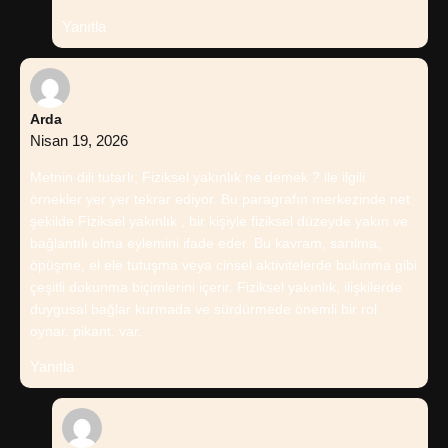
Yanıtla
Arda
Nisan 19, 2026
Metnin dili tutarlı; Fiziksel yakınlık ne demek ? ile ilgili
örnekler yer yer tekrar ediyor. Bu paragrafın merkezinde net
şekilde Fiziksel yakınlık , bir kişiyle fiziksel düzeyde yakın ve
bağlantılı olma eylemini ifade eder. Bu kavram, sarılma,
öpüşme, el ele tutuşma veya cinsel aktivitelerde bulunma gibi
çeşitli dokunma biçimlerini içerir. Fiziksel yakınlık, ilişkilerde
duygusal bağlar kurmada ve sürdürmede önemli bir rol
oynar. pikant. var.
Yanıtla