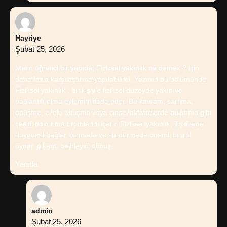
Hayriye
Şubat 25, 2026
Metin öğretici bir yapıda; Fiziksel yakınlık ne demek ? için
daha fazla karşılaştırma yapılabilirdi. Yazının bu bölümünde
Fiziksel yakınlık , bir kişiyle fiziksel düzeyde yakın ve
bağlantılı olma eylemini ifade eder. Bu kavram, sarılma,
öpüşme, el ele tutuşma veya cinsel aktivitelerde bulunma gibi
çeşitli dokunma biçimlerini içerir. Fiziksel yakınlık, ilişkilerde
duygusal bağlar kurmada ve sürdürmede önemli bir rol
oynar. pikant. belirleyici olmuş.
Yanıtla
admin
Şubat 25, 2026