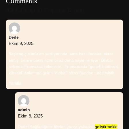
Comments
“Global hangi dil ?” ögesine 12 yanıt
Dede
Ekim 9, 2025
Başlangıç cümleleri yerli yerinde, ama bazı ifadeler tekrar
etmiş. Benim bakış açım biraz daha şöyle ilerliyor: Global
kelimesi Fransızca kökenlidir . Fransızcada “genel, bütünsel,
küresel” anlamına gelen “global” sözcüğünden türetilmiştir.
Yanıtla
admin
Ekim 9, 2025
Dede! Sağladığınız fikirler, yazıyı yalnızca
geliştirmekle