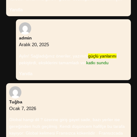
Yanıtla
admin
Aralık 20, 2025
Aylin! Sağladığınız öneriler, yazının
güçlü yanlarını
pekiştirdi, eksiklerini tamamladı ve
katkı sundu
.
Yanıtla
Tuğba
Ocak 7, 2026
Global hangi dil ? üzerine giriş gayet sade, bazı yerler ise
gereğinden hızlı geçilmiş. Kendi düşüncem hafifçe bu tarafa
kayıyor: Global kelimesi Fransızca kökenlidir . Fransızcada