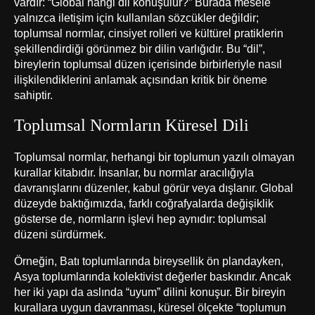
vardır: “Global hangi dil konuşulur?” Burada mesele
yalnızca iletişim için kullanılan sözcükler değildir;
toplumsal normlar, cinsiyet rolleri ve kültürel pratiklerin
şekillendirdiği görünmez bir dilin varlığıdır. Bu “dil”,
bireylerin toplumsal düzen içerisinde birbirleriyle nasıl
ilişkilendiklerini anlamak açısından kritik bir öneme
sahiptir.
Toplumsal Normların Küresel Dili
Toplumsal normlar, herhangi bir toplumun yazılı olmayan
kurallar kitabıdır. İnsanlar, bu normlar aracılığıyla
davranışlarını düzenler, kabul görür veya dışlanır. Global
düzeyde baktığımızda, farklı coğrafyalarda değişiklik
gösterse de, normların işlevi hep aynıdır: toplumsal
düzeni sürdürmek.
Örneğin, Batı toplumlarında bireysellik ön plandayken,
Asya toplumlarında kolektivist değerler baskındır. Ancak
her iki yapı da aslında “uyum” dilini konuşur. Bir bireyin
kurallara uygun davranması, küresel ölçekte “toplumun