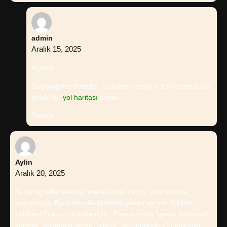
admin
Aralık 15, 2025
Açelya!
Sağladığınız öneriler, makalenin gelişim sürecinde bana
büyük bir
yol haritası
sundu.
Yanıtla
Aylin
Aralık 20, 2025
İlk paragraflar hafif bir merak oluşturuyor, ama çok da
şaşırtmıyor. Bu bölümde dikkatimi çeken ayrıntı: Global
kelimesi Fransızca kökenlidir . Fransızcada “genel, bütünsel,
küresel” anlamına gelen “global” sözcüğünden türetilmiştir.