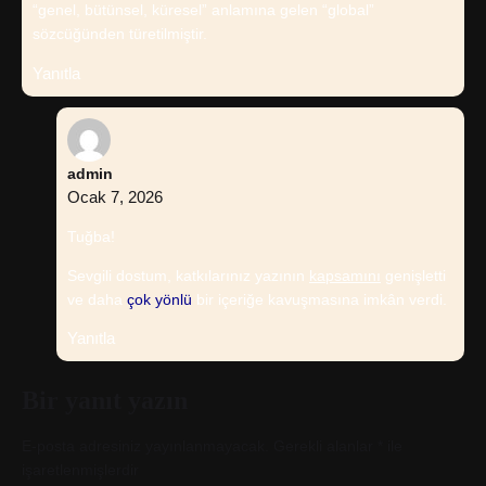
“genel, bütünsel, küresel” anlamına gelen “global”
sözcüğünden türetilmiştir.
Yanıtla
admin
Ocak 7, 2026
Tuğba!
Sevgili dostum, katkılarınız yazının
kapsamını
genişletti
ve daha
çok yönlü
bir içeriğe kavuşmasına imkân verdi.
Yanıtla
Bir yanıt yazın
E-posta adresiniz yayınlanmayacak.
Gerekli alanlar
*
ile
işaretlenmişlerdir