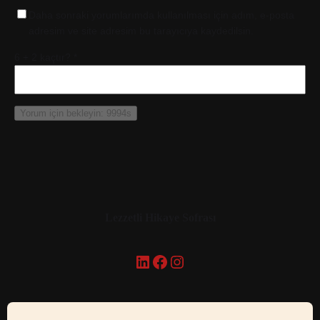
Daha sonraki yorumlarımda kullanılması için adım, e-posta
adresim ve site adresim bu tarayıcıya kaydedilsin.
6 + 2 kaçtır?
*
Lezzetli Hikaye Sofrası
LinkedIn
Facebook
Instagram