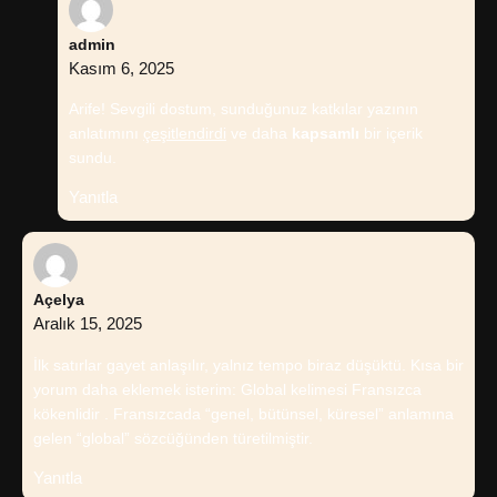
admin
Kasım 6, 2025
Arife! Sevgili dostum, sunduğunuz katkılar yazının
anlatımını
çeşitlendirdi
ve daha
kapsamlı
bir içerik
sundu.
Yanıtla
Açelya
Aralık 15, 2025
İlk satırlar gayet anlaşılır, yalnız tempo biraz düşüktü. Kısa bir
yorum daha eklemek isterim: Global kelimesi Fransızca
kökenlidir . Fransızcada “genel, bütünsel, küresel” anlamına
gelen “global” sözcüğünden türetilmiştir.
Yanıtla