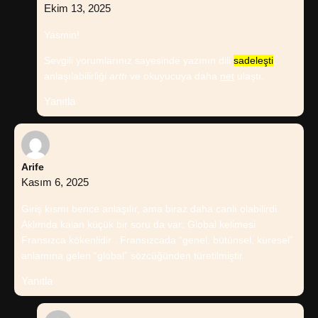
Ekim 13, 2025
Yasmin!
Sevgili yorumlarınız sayesinde yazının dili
sadeleşti
,
anlaşılabilirliği
arttı
ve okuyucuya daha
net
ulaştı.
Yanıtla
Arife
Kasım 6, 2025
Giriş kısmı bence anlaşılır, ama biraz daha canlı olabilirdi.
Aklımda kalan küçük bir soru da var: Global kelimesi
Fransızca kökenlidir . Fransızcada “genel, bütünsel, küresel”
anlamına gelen “global” sözcüğünden türetilmiştir.
Yanıtla