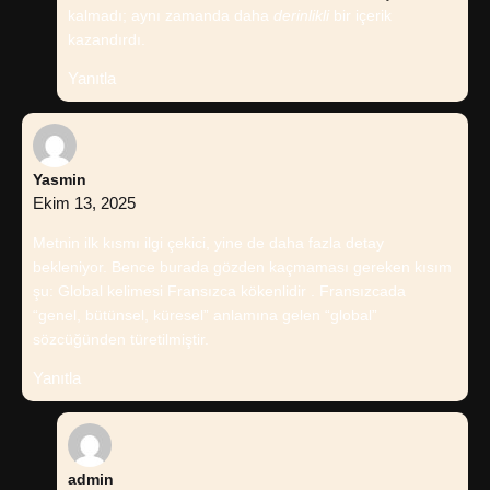
kalmadı; aynı zamanda daha
derinlikli
bir içerik
kazandırdı.
Yanıtla
Yasmin
Ekim 13, 2025
Metnin ilk kısmı ilgi çekici, yine de daha fazla detay
bekleniyor. Bence burada gözden kaçmaması gereken kısım
şu: Global kelimesi Fransızca kökenlidir . Fransızcada
“genel, bütünsel, küresel” anlamına gelen “global”
sözcüğünden türetilmiştir.
Yanıtla
admin