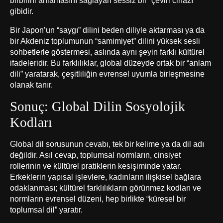
birbirini anlamasını sağlayan sessiz bir “çeviri cihazı”
gibidir.
Bir Japon’un “saygı” dilini beden diliyle aktarması ya da
bir Akdeniz toplumunun “samimiyet” dilini yüksek sesli
sohbetlerle göstermesi, aslında aynı şeyin farklı kültürel
ifadeleridir. Bu farklılıklar, global düzeyde ortak bir “anlam
dili” yaratarak, çeşitliliğin evrensel uyumla birleşmesine
olanak tanır.
Sonuç: Global Dilin Sosyolojik
Kodları
Global dil sorusunun cevabı, tek bir kelime ya da dil adı
değildir. Asıl cevap, toplumsal normların, cinsiyet
rollerinin ve kültürel pratiklerin kesişiminde yatar.
Erkeklerin yapısal işlevlere, kadınların ilişkisel bağlara
odaklanması; kültürel farklılıkların görünmez kodları ve
normların evrensel düzeni, hep birlikte “küresel bir
toplumsal dil” yaratır.