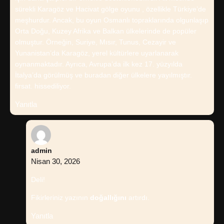
sürekli Karagöz ve Hacivat gölge oyunu , özellikle Türkiye’de
meşhurdur. Ancak, bu oyun Osmanlı topraklarında olgunlaşıp
Orta Doğu, Kuzey Afrika ve Balkan ülkelerinde de popüler
olmuştur. Örneğin, Suriye, Mısır, Tunus, Cezayir ve
Yunanistan’da Karagöz, yerel kültürlere uyarlanarak
oynanmaktadır. Ayrıca, Avrupa’da ilk kez 17. yüzyılda
İtalya’da görülmüş ve buradan diğer ülkelere yayılmıştır.
firsat. hissediliyor.
Yanıtla
admin
Nisan 30, 2026
Deli!
Fikirleriniz yazının
doğallığını
artırdı.
Yanıtla