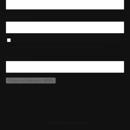
İnternet sitesi
Daha sonraki yorumlarımda kullanılması için adım, e-posta
adresim ve site adresim bu tarayıcıya kaydedilsin.
9 – 5 kaçtır?
*
Lezzetli Hikaye Sofrası