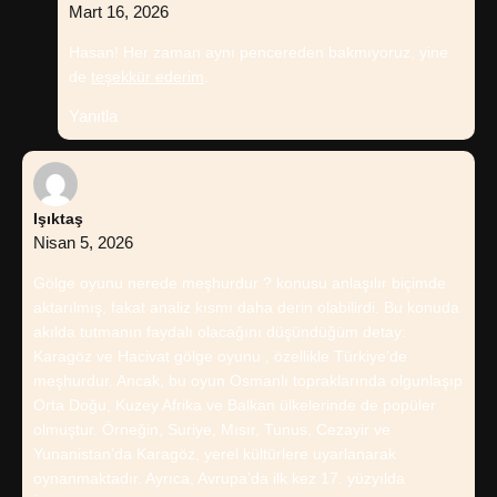
Mart 16, 2026
Hasan! Her zaman aynı pencereden bakmıyoruz, yine
de
teşekkür ederim
.
Yanıtla
Işıktaş
Nisan 5, 2026
Gölge oyunu nerede meşhurdur ? konusu anlaşılır biçimde
aktarılmış, fakat analiz kısmı daha derin olabilirdi. Bu konuda
akılda tutmanın faydalı olacağını düşündüğüm detay:
Karagöz ve Hacivat gölge oyunu , özellikle Türkiye’de
meşhurdur. Ancak, bu oyun Osmanlı topraklarında olgunlaşıp
Orta Doğu, Kuzey Afrika ve Balkan ülkelerinde de popüler
olmuştur. Örneğin, Suriye, Mısır, Tunus, Cezayir ve
Yunanistan’da Karagöz, yerel kültürlere uyarlanarak
oynanmaktadır. Ayrıca, Avrupa’da ilk kez 17. yüzyılda