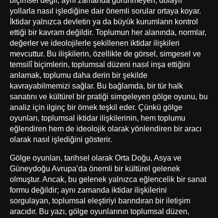
biçimsel değil, aynı zamanda görünmeyen, dolaylı
yollarla nasıl işlediğine dair önemli sorular ortaya koyar.
İktidar yalnızca devletin ya da büyük kurumların kontrol
ettiği bir kavram değildir. Toplumun her alanında, normlar,
değerler ve ideolojilerle şekillenen iktidar ilişkileri
mevcuttur. Bu ilişkilerin, özellikle de görsel, simgesel ve
temsilî biçimlerin, toplumsal düzeni nasıl inşa ettiğini
anlamak, toplumu daha derin bir şekilde
kavrayabilmemizi sağlar. Bu bağlamda, bir tür halk
sanatını ve kültürel bir pratiği simgeleyen gölge oyunu, bu
analiz için ilginç bir örnek teşkil eder. Çünkü gölge
oyunları, toplumsal iktidar ilişkilerinin, hem toplumu
eğlendiren hem de ideolojik olarak yönlendiren bir aracı
olarak nasıl işlediğini gösterir.
Gölge oyunları, tarihsel olarak Orta Doğu, Asya ve
Güneydoğu Avrupa’da önemli bir kültürel gelenek
olmuştur. Ancak, bu gelenek yalnızca eğlencelik bir sanat
formu değildir; aynı zamanda iktidar ilişkilerini
sorgulayan, toplumsal eleştiriyi barındıran bir iletişim
aracıdır. Bu yazı, gölge oyunlarının toplumsal düzen,