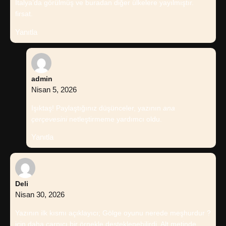
İtalya’da görülmüş ve buradan diğer ülkelere yayılmıştır.
firsat.
Yanıtla
admin
Nisan 5, 2026
Işıktaş! Paylaştığınız düşünceler, yazının
ana
çerçevesini
netleştirmeme yardımcı oldu.
Yanıtla
Deli
Nisan 30, 2026
Yazının ilk kısmı açıklayıcı; Gölge oyunu nerede meşhurdur ?
için daha çarpıcı bir örnekle desteklenebilirdi. Alt metinde