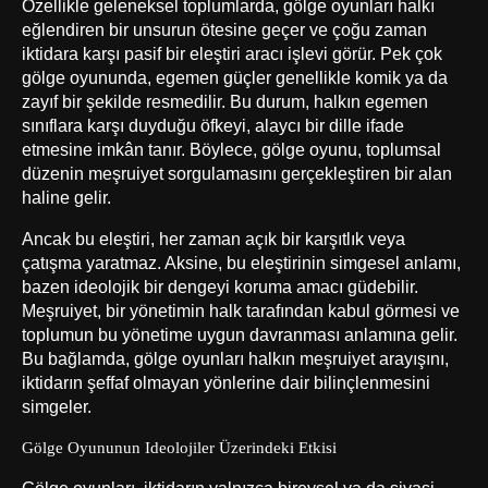
Özellikle geleneksel toplumlarda, gölge oyunları halkı
eğlendiren bir unsurun ötesine geçer ve çoğu zaman
iktidara karşı pasif bir eleştiri aracı işlevi görür. Pek çok
gölge oyununda, egemen güçler genellikle komik ya da
zayıf bir şekilde resmedilir. Bu durum, halkın egemen
sınıflara karşı duyduğu öfkeyi, alaycı bir dille ifade
etmesine imkân tanır. Böylece, gölge oyunu, toplumsal
düzenin meşruiyet sorgulamasını gerçekleştiren bir alan
haline gelir.
Ancak bu eleştiri, her zaman açık bir karşıtlık veya
çatışma yaratmaz. Aksine, bu eleştirinin simgesel anlamı,
bazen ideolojik bir dengeyi koruma amacı güdebilir.
Meşruiyet, bir yönetimin halk tarafından kabul görmesi ve
toplumun bu yönetime uygun davranması anlamına gelir.
Bu bağlamda, gölge oyunları halkın meşruiyet arayışını,
iktidarın şeffaf olmayan yönlerine dair bilinçlenmesini
simgeler.
Gölge Oyununun Ideolojiler Üzerindeki Etkisi
Gölge oyunları, iktidarın yalnızca bireysel ya da siyasi