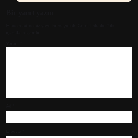
Bir yanıt yazın
E-posta adresiniz yayınlanmayacak.
Gerekli alanlar
*
ile
işaretlenmişlerdir
Yorum
*
Ad
*
E-posta
*