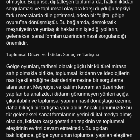
olmuştur. Bugünse, dijitalleşen toplumlarda, halkın iktidarı
sorgulaması ve toplumsal olaylara karşı duyduğu tepkiyi
farklı mecralarda dile getirmesi, adeta bir “dijital gölge
oyunu”na dönüşmüştür. Bu bağlamda, demokratik
meşruiyetin ve yurttaşlık haklarının işlediği yolların,
geleneksel sanat formları üzerinden nasıl sorgulandığı
önemlidir.
Toplumsal Düzen ve İktidar: Sonuç ve Tartışma
Gölge oyunları, tarihsel olarak güçlü bir kültürel mirasa
sahip olmakla birlikte, toplumsal iktidarın ve ideolojilerin
nasıl şekillendiğine dair derinlemesine bir sorgulama
alanı sunar. Meşruiyet ve katılım kavramları üzerinden
yapılan bu analizde, iktidarın görünmeyen yönleri açığa
çıkarılabilir ve toplumsal yapının nasıl dönüştüğü üzerine
daha bilinçli bir tartışma yapılabilir. Ancak günümüzde bu
tür geleneksel sanat formlarının yerini dijital medya almış
olsa da, iktidara karşı gösterilen tepkinin ve toplumsal
eleştirinin evrimi devam etmektedir. Bu açıdan
bakıldığında, gölge oyununun toplumsal yapıları eleştiren