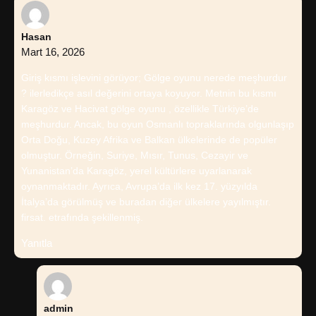
Hasan
Mart 16, 2026
Giriş kısmı işlevini görüyor; Gölge oyunu nerede meşhurdur
? ilerledikçe asıl değerini ortaya koyuyor. Metnin bu kısmı
Karagöz ve Hacivat gölge oyunu , özellikle Türkiye’de
meşhurdur. Ancak, bu oyun Osmanlı topraklarında olgunlaşıp
Orta Doğu, Kuzey Afrika ve Balkan ülkelerinde de popüler
olmuştur. Örneğin, Suriye, Mısır, Tunus, Cezayir ve
Yunanistan’da Karagöz, yerel kültürlere uyarlanarak
oynanmaktadır. Ayrıca, Avrupa’da ilk kez 17. yüzyılda
İtalya’da görülmüş ve buradan diğer ülkelere yayılmıştır.
firsat. etrafında şekillenmiş.
Yanıtla
admin