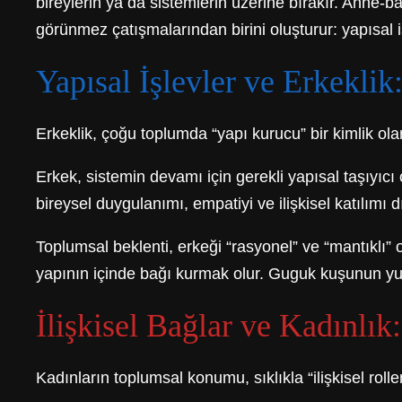
bireylerin ya da sistemlerin üzerine bırakır. Anne-
görünmez çatışmalarından birini oluşturur: yapısal iş
Yapısal İşlevler ve Erkekl
Erkeklik, çoğu toplumda “yapı kurucu” bir kimlik ola
Erkek, sistemin devamı için gerekli yapısal taşıyıc
bireysel duygulanımı, empatiyi ve ilişkisel katılımı dı
Toplumsal beklenti, erkeği “rasyonel” ve “mantıklı”
yapının içinde bağı kurmak olur. Guguk kuşunun yum
İlişkisel Bağlar ve Kadınl
Kadınların toplumsal konumu, sıklıkla “ilişkisel roll