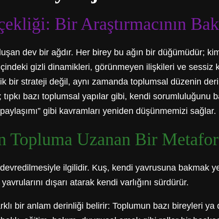
liği: Bir Araştırmacının Bak
şan dev bir ağdır. Her birey bu ağın bir düğümüdür; kimiler
 içindeki gizli dinamikleri, görünmeyen ilişkileri ve sess
ik bir strateji değil, aynı zamanda toplumsal düzenin der
 tıpkı bazı toplumsal yapılar gibi, kendi sorumluluğunu b
in paylaşımı” gibi kavramları yeniden düşünmemizi sağlar.
n Topluma Uzanan Bir Metafor
 devredilmesiyle ilgilidir. Kuş, kendi yavrusuna bakmak y
avrularını dışarı atarak kendi varlığını sürdürür.
klı bir anlam derinliği belirir: Toplumun bazı bireyleri y