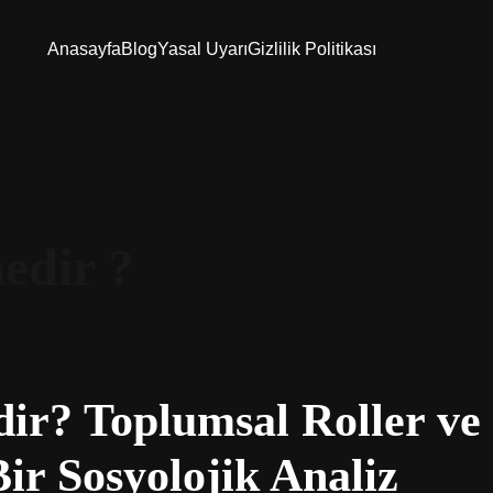
Anasayfa
Blog
Yasal Uyarı
Gizlilik Politikası
edir ?
ir? Toplumsal Roller v
ir Sosyolojik Analiz