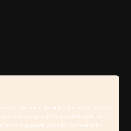
nedir? Guguk kuşu , gugukgiller familyasına ait bir kuş
Guguk ve Kül Rengi Guguk gibi çeşitleri vardır. Ayrıca,
30 cm uzunluğundadır. Görünüm : Zarif ve ince bir