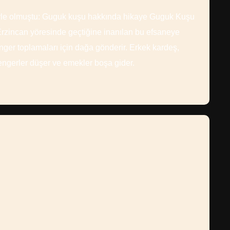
şöyle olmuştu: Guguk kuşu hakkında hikaye Guguk Kuşu
-Erzincan yöresinde geçtiğine inanılan bu efsaneye
nger toplamaları için dağa gönderir. Erkek kardeş,
 kengerler düşer ve emekler boşa gider.