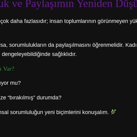
uk ve Paylaşımın Yeniden Düş
n çok daha fazlasıdır; insan toplumlarının görünmeyen yük
rsa, sorumlulukların da paylaşılmasını öğrenmelidir. Kadı
ı dengeleyebildiğinde sağlıklıdır.
ı Var?
şıyor mu?
size “bırakılmış” durumda?
umsal sorumluluğun yeni biçimlerini konuşalım.