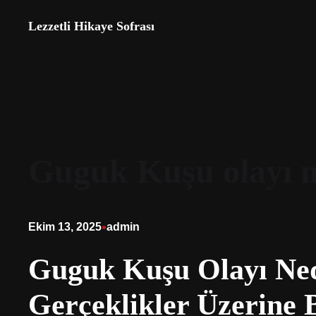
İçeriğe
Lezzetli Hikaye Sofrası
geç
Guguk Kuşu olayı n
•
Ekim 13, 2025
admin
Guguk Kuşu Olayı Ned
Gerçeklikler Üzerine B