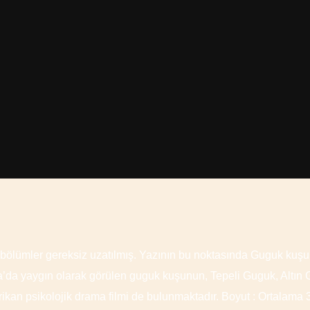
 bölümler gereksiz uzatılmış. Yazının bu noktasında Guguk kuşu 
rika’da yaygın olarak görülen guguk kuşunun, Tepeli Guguk, Altın 
ikan psikolojik drama filmi de bulunmaktadır. Boyut : Ortalama 