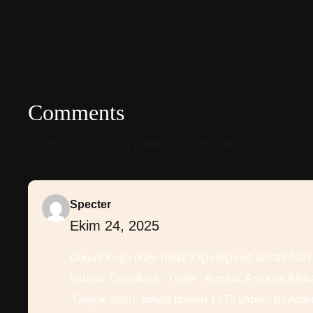
Comments
“Guguk Kuşu olayı nedir ?” ögesine 8 yanıt
Specter
Ekim 24, 2025
Guguk Kuşu olayı nedir ? işlenişi net, ancak bazı
türüdür. Özellikleri : Türler : Avrupa, Asya ve Af
“Guguk Kuşu” adıyla bilinen 1975 yapımı bir Amer