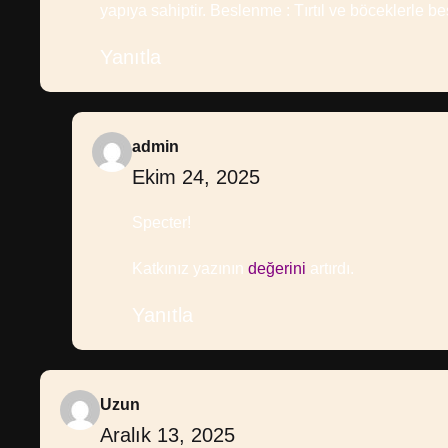
yapıya sahiptir. Beslenme : Tırtıl ve böceklerle be
Yanıtla
admin
Ekim 24, 2025
Specter!
Katkınız yazının
değerini
artırdı.
Yanıtla
Uzun
Aralık 13, 2025