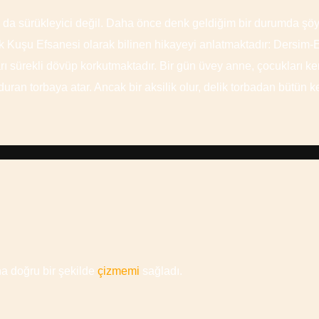
k da sürükleyici değil. Daha önce denk geldiğim bir durumda 
epuk Kuşu Efsanesi olarak bilinen hikayeyi anlatmaktadır: Dersim
arı sürekli dövüp korkutmaktadır. Bir gün üvey anne, çocukları ke
 duran torbaya atar. Ancak bir aksilik olur, delik torbadan bütün
a doğru bir şekilde
çizmemi
sağladı.