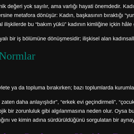
k değeri yok sayılır, ama varlığı hayati önemdedir. Kadın
ersine metafora dönüşür: Kadın, başkasının bıraktığı “yum
l ilişkilerde bu “bakım yükü” kadının kimliğine içkin hâle g
yalı bir iş bölümüne dönüşmesidir; ilişkisel alan kadınsall
z Normlar
vlete ya da topluma bırakırken; bazı toplumlarda kurumlar,
 zaten daha anlayışlıdır”, “erkek evi geçindirmeli”, “çocuk
jik bir zorunluluk gibi algılanmasına neden olur. Oysa bu,
ığını ve kimin adına sürdürüldüğünü sorgulatan bir ayna