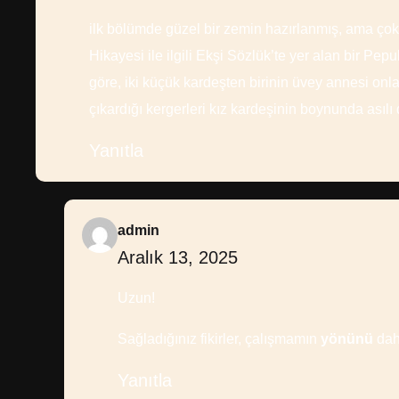
ilk bölümde güzel bir zemin hazırlanmış, ama ço
Hikayesi ile ilgili Ekşi Sözlük’te yer alan bir P
göre, iki küçük kardeşten birinin üvey annesi onl
çıkardığı kergerleri kız kardeşinin boynunda asılı
Yanıtla
admin
Aralık 13, 2025
Uzun!
Sağladığınız fikirler, çalışmamın
yönünü
dah
Yanıtla