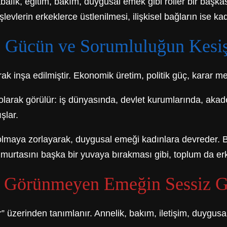
babalık, eğitim, bakım, duygusal emek gibi roller bir baş
levlerin erkeklerce üstlenilmesi, ilişkisel bağların ise k
ik: Gücün ve Sorumluluğun Kesi
rak inşa edilmiştir. Ekonomik üretim, politik güç, karar m
ı olarak görülür: iş dünyasında, devlet kurumlarında, aka
şlar.
 olmaya zorlayarak, duygusal emeği kadınlara devreder. 
urtasını başka bir yuvaya bırakması gibi, toplum da erk
ık: Görünmeyen Emeğin Sessiz 
er” üzerinden tanımlanır. Annelik, bakım, iletişim, duygusa