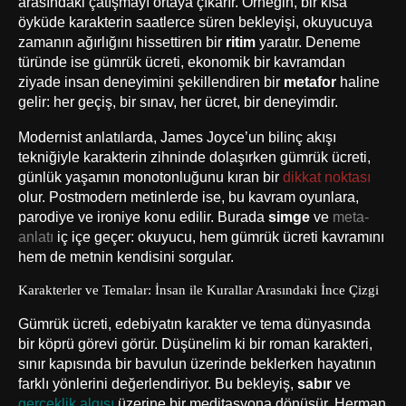
arasındaki çatışmayı ortaya çıkarır. Örneğin, bir kısa
öyküde karakterin saatlerce süren bekleyişi, okuyucuya
zamanın ağırlığını hissettiren bir
ritim
yaratır. Deneme
türünde ise gümrük ücreti, ekonomik bir kavramdan
ziyade insan deneyimini şekillendiren bir
metafor
haline
gelir: her geçiş, bir sınav, her ücret, bir deneyimdir.
Modernist anlatılarda, James Joyce’un bilinç akışı
tekniğiyle karakterin zihninde dolaşırken gümrük ücreti,
günlük yaşamın monotonluğunu kıran bir
dikkat noktası
olur. Postmodern metinlerde ise, bu kavram oyunlara,
parodiye ve ironiye konu edilir. Burada
simge
ve
meta-
anlatı
iç içe geçer: okuyucu, hem gümrük ücreti kavramını
hem de metnin kendisini sorgular.
Karakterler ve Temalar: İnsan ile Kurallar Arasındaki İnce Çizgi
Gümrük ücreti, edebiyatın karakter ve tema dünyasında
bir köprü görevi görür. Düşünelim ki bir roman karakteri,
sınır kapısında bir bavulun üzerinde beklerken hayatının
farklı yönlerini değerlendiriyor. Bu bekleyiş,
sabır
ve
gerçeklik algısı
üzerine bir meditasyona dönüşür. Herman