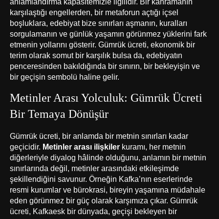
anlamlandırma kapasitemizle ilgilidir. Bir kahramanın
karşılaştığı engellerden, bir metaforun açtığı içsel
boşluklara, edebiyat bize sınırları aşmanın, kuralları
sorgulamanın ve günlük yaşamın görünmez yüklerini fark
etmenin yollarını gösterir. Gümrük ücreti, ekonomik bir
terim olarak somut bir karşılık bulsa da, edebiyatın
penceresinden bakıldığında bir sınırın, bir bekleyişin ve
bir geçişin sembolü haline gelir.
Metinler Arası Yolculuk: Gümrük Ücreti
Bir Temaya Dönüşür
Gümrük ücreti, bir anlamda bir metnin sınırları kadar
geçicidir.
Metinler arası ilişkiler
kuramı, her metnin
diğerleriyle diyalog hâlinde olduğunu, anlamın bir metnin
sınırlarında değil, metinler arasındaki etkileşimde
şekillendiğini savunur. Örneğin Kafka’nın eserlerinde
resmi kurumlar ve bürokrasi, bireyin yaşamına müdahale
eden görünmez bir güç olarak karşımıza çıkar. Gümrük
ücreti, Kafkaesk bir dünyada, geçişi bekleyen bir