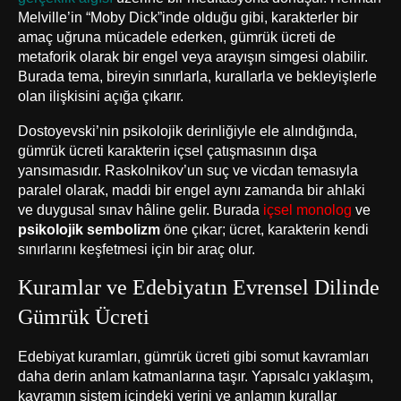
Melville’in “Moby Dick”inde olduğu gibi, karakterler bir
amaç uğruna mücadele ederken, gümrük ücreti de
metaforik olarak bir engel veya arayışın simgesi olabilir.
Burada tema, bireyin sınırlarla, kurallarla ve bekleyişlerle
olan ilişkisini açığa çıkarır.
Dostoyevski’nin psikolojik derinliğiyle ele alındığında,
gümrük ücreti karakterin içsel çatışmasının dışa
yansımasıdır. Raskolnikov’un suç ve vicdan temasıyla
paralel olarak, maddi bir engel aynı zamanda bir ahlaki
ve duygusal sınav hâline gelir. Burada
içsel monolog
ve
psikolojik sembolizm
öne çıkar; ücret, karakterin kendi
sınırlarını keşfetmesi için bir araç olur.
Kuramlar ve Edebiyatın Evrensel Dilinde
Gümrük Ücreti
Edebiyat kuramları, gümrük ücreti gibi somut kavramları
daha derin anlam katmanlarına taşır. Yapısalcı yaklaşım,
kavramın sistem içindeki yerini ve anlamın kurallar