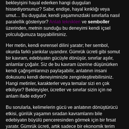
bekleyişini hayal ederken hangi duyguları
hissediyorsunuz? Sabır, endişe, hayal kırıklığı veya
umut… Bu duygular, kendi yaşamınızdaki sınırlarla nasıl
paralellik gösteriyor?
Anlatı teknikleri
ve
semboller
üzerinden, metnin sunduğu bu deneyimi kendi içsel
yolculuğunuza taşıyabilirsiniz.
Her metin, kendi evrensel dilini yaratır; her sembol,
okurda farklı yankılar uyandırır. Gümrük ücreti gibi somut
bir kavram, edebiyatın gücüyle dönüşür, sınırlar aşılır,
anlamlar çoğalır. Siz de bu kavram üzerine düşünürken
kendi çağrışımlarınızı paylaşabilir, anlatının insani
dokusunu kendi deneyiminizle zenginleştirebilirsiniz.
Hangi metinler, karakterler veya temalar sizi en çok
etkiliyor? Bekleyişler, ücretler ve sınırlar sizin için ne
anlam ifade ediyor?
Bu sorularla, kelimelerin gücü ve anlatının dönüştürücü
etkisi, günlük yaşamın sıradan kavramlarını bile
edebiyatın büyülü penceresinden görmek için bir fırsat
yaratır. Gümrük ücreti, artık sadece bir ekonomik terim