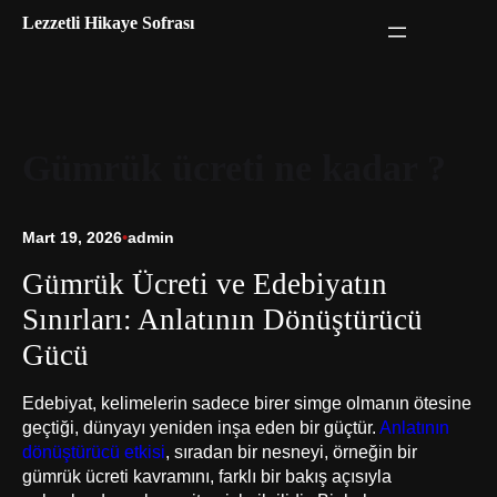
İçeriğe
Lezzetli Hikaye Sofrası
geç
Gümrük ücreti ne kadar ?
Mart 19, 2026
•
admin
Gümrük Ücreti ve Edebiyatın
Sınırları: Anlatının Dönüştürücü
Gücü
Edebiyat, kelimelerin sadece birer simge olmanın ötesine
geçtiği, dünyayı yeniden inşa eden bir güçtür.
Anlatının
dönüştürücü etkisi
, sıradan bir nesneyi, örneğin bir
gümrük ücreti kavramını, farklı bir bakış açısıyla