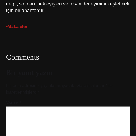
değil, sınırları, bekleyişleri ve insan deneyimini keşfetmek
için bir anahtardır.
•
Makaleler
Comments
Bir yanıt yazın
E-posta adresiniz yayınlanmayacak.
Gerekli alanlar
*
ile
işaretlenmişlerdir
Yorum
*