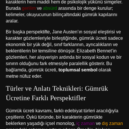
karakterin hem maddi hem de psikolojik yükünü simgeler.
Burada
gerilim
ve
absürd
arasında bir denge kurulur;
kelimeler, okuyucunun bilinçaltındaki gümrük kapılarını
aralar.
Bir başka perspektifte, Jane Austen’ın sosyal eleştirisi ve
karakter gözlemleriyle birleştiğinde, gümrük ücreti sadece
ekonomik bir yük değil, sınıf farklarının, ayrıcalıkların ve
beklentilerin bir temsiline dönüşür. Elizabeth Bennet’in
gözlemleri, her alışverişin ardında bir sosyal kodun ve bir
sınırın olduğunu fark etmesiyle paralellik gösterir. Bu
bağlamda, gümrük ücreti,
toplumsal sembol
olarak
metne nüfuz eder.
Türler ve Anlatı Teknikleri: Gümrük
Ücretine Farklı Perspektifler
Gümrük ücreti kavramı, farklı edebiyat türleri aracılığıyla
çeşitlenir. Öykü türünde, bir karakterin gümrükte
beklerken yaşadığı içsel monolog,
iç zaman
ve
dış zaman