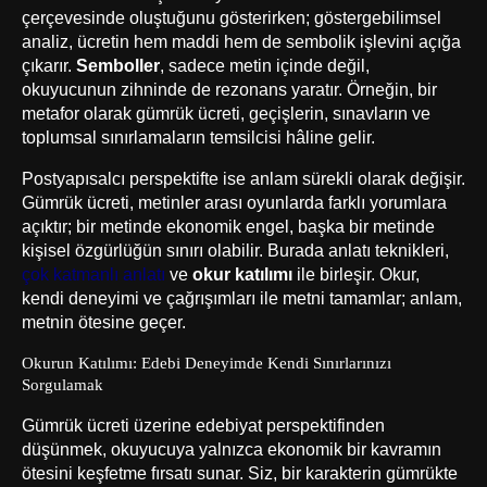
çerçevesinde oluştuğunu gösterirken; göstergebilimsel
analiz, ücretin hem maddi hem de sembolik işlevini açığa
çıkarır.
Semboller
, sadece metin içinde değil,
okuyucunun zihninde de rezonans yaratır. Örneğin, bir
metafor olarak gümrük ücreti, geçişlerin, sınavların ve
toplumsal sınırlamaların temsilcisi hâline gelir.
Postyapısalcı perspektifte ise anlam sürekli olarak değişir.
Gümrük ücreti, metinler arası oyunlarda farklı yorumlara
açıktır; bir metinde ekonomik engel, başka bir metinde
kişisel özgürlüğün sınırı olabilir. Burada anlatı teknikleri,
çok katmanlı anlatı
ve
okur katılımı
ile birleşir. Okur,
kendi deneyimi ve çağrışımları ile metni tamamlar; anlam,
metnin ötesine geçer.
Okurun Katılımı: Edebi Deneyimde Kendi Sınırlarınızı
Sorgulamak
Gümrük ücreti üzerine edebiyat perspektifinden
düşünmek, okuyucuya yalnızca ekonomik bir kavramın
ötesini keşfetme fırsatı sunar. Siz, bir karakterin gümrükte