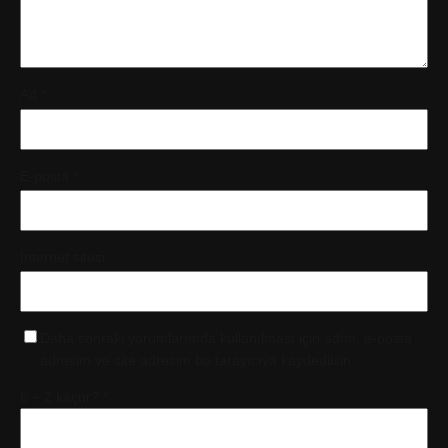
Ad
*
E-posta
*
İnternet sitesi
Daha sonraki yorumlarımda kullanılması için adım, e-posta
adresim ve site adresim bu tarayıcıya kaydedilsin.
6 + 2 kaçtır?
*