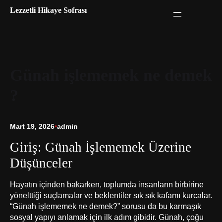
İçeriğe
Lezzetli Hikaye Sofrası
geç
Günah işlememek ne demek
?
Mart 19, 2026
•
admin
Giriş: Günah İşlememek Üzerine
Düşünceler
Hayatın içinden bakarken, toplumda insanların birbirine
yönelttiği suçlamalar ve beklentiler sık sık kafamı kurcalar.
“Günah işlememek ne demek?” sorusu da bu karmaşık
sosyal yapıyı anlamak için ilk adım gibidir. Günah, çoğu