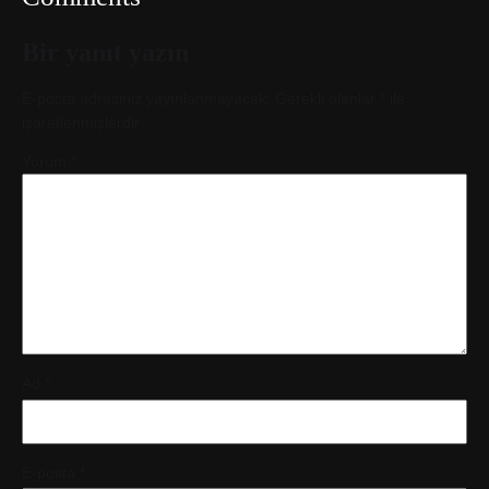
Bir yanıt yazın
E-posta adresiniz yayınlanmayacak.
Gerekli alanlar
*
ile
işaretlenmişlerdir
Yorum
*
Ad
*
E-posta
*