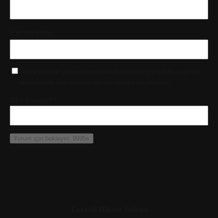
İnternet sitesi
Daha sonraki yorumlarımda kullanılması için adım, e-posta
adresim ve site adresim bu tarayıcıya kaydedilsin.
10 – 4 kaçtır?
*
Lezzetli Hikaye Sofrası