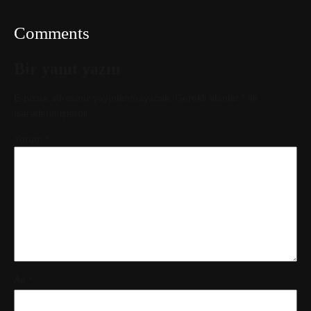
Comments
Bir yanıt yazın
E-posta adresiniz yayınlanmayacak.
Gerekli alanlar
*
ile
işaretlenmişlerdir
Yorum
*
Ad
*