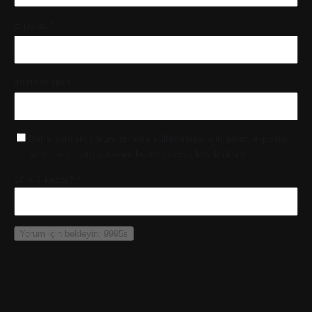
E-posta
*
İnternet sitesi
Daha sonraki yorumlarımda kullanılması için adım, e-posta
adresim ve site adresim bu tarayıcıya kaydedilsin.
10 – 4 kaçtır?
*