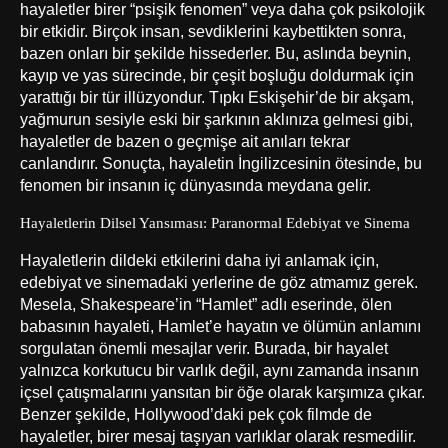
hayaletler birer “psişik fenomen” veya daha çok psikolojik
bir etkidir. Birçok insan, sevdiklerini kaybettikten sonra,
bazen onları bir şekilde hissederler. Bu, aslında beynin,
kayıp ve yas sürecinde, bir çeşit boşluğu doldurmak için
yarattığı bir tür illüzyondur. Tıpkı Eskişehir’de bir akşam,
yağmurun sesiyle eski bir şarkının aklınıza gelmesi gibi,
hayaletler de bazen o geçmişe ait anıları tekrar
canlandırır. Sonuçta, hayaletin İngilizcesinin ötesinde, bu
fenomen bir insanın iç dünyasında meydana gelir.
Hayaletlerin Dilsel Yansıması: Paranormal Edebiyat ve Sinema
Hayaletlerin dildeki etkilerini daha iyi anlamak için,
edebiyat ve sinemadaki yerlerine de göz atmamız gerek.
Mesela, Shakespeare’in “Hamlet” adlı eserinde, ölen
babasının hayaleti, Hamlet’e hayatın ve ölümün anlamını
sorgulatan önemli mesajlar verir. Burada, bir hayalet
yalnızca korkutucu bir varlık değil, aynı zamanda insanın
içsel çatışmalarını yansıtan bir öğe olarak karşımıza çıkar.
Benzer şekilde, Hollywood’daki pek çok filmde de
hayaletler, birer mesaj taşıyan varlıklar olarak resmedilir.