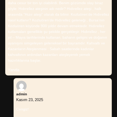
daha cesur bir ton iyi olabilirdi. Benim gözümde olay biraz
şöyle: Hıdırellez ateşinin adı nedir? Hıdırellez ateşi , halk
arasında “Hızır ateşi” olarak da bilinir. Kozluören’de Hıdırellez
nasıl kutlanır? Kozluören’de Hıdırellez geleneği , Bursa’nın
Kozluören köyünde 900 yıldır devam etmektedir. Hıdırellez
kutlamaları genellikle şu şekilde gerçekleşir: Hıdırellez , her
yıl – Mayıs tarihlerinde kutlanan, baharın gelişini ve doğanın
uyanışını simgeleyen geleneksel bir bayramdır. Kahvaltı ve
Kazanların Ateşlenmesi : Sabah saatlerinde kadınlar
kahvaltının ardından kazanları ateşleyerek yemek
hazırlıklarına başlar.
Yanıtla
admin
Kasım 23, 2025
Cengiz!