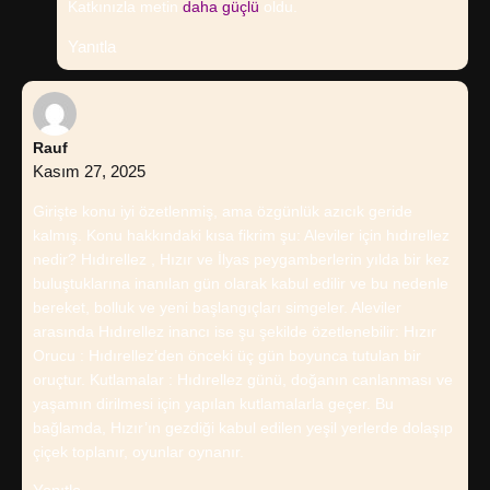
Katkınızla metin
daha güçlü
oldu.
Yanıtla
Rauf
Kasım 27, 2025
Girişte konu iyi özetlenmiş, ama özgünlük azıcık geride
kalmış. Konu hakkındaki kısa fikrim şu: Aleviler için hıdırellez
nedir? Hıdırellez , Hızır ve İlyas peygamberlerin yılda bir kez
buluştuklarına inanılan gün olarak kabul edilir ve bu nedenle
bereket, bolluk ve yeni başlangıçları simgeler. Aleviler
arasında Hıdırellez inancı ise şu şekilde özetlenebilir: Hızır
Orucu : Hıdırellez’den önceki üç gün boyunca tutulan bir
oruçtur. Kutlamalar : Hıdırellez günü, doğanın canlanması ve
yaşamın dirilmesi için yapılan kutlamalarla geçer. Bu
bağlamda, Hızır’ın gezdiği kabul edilen yeşil yerlerde dolaşıp
çiçek toplanır, oyunlar oynanır.