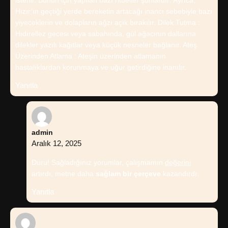
istenir. Bunun için yapılan bazı ritüeller şunlardır: Ayrıca,
Hızır’ın geçtiği yerde bereketin artacağı inancı sebebiyle bazı
yiyeceklerin ve dolapların ağzı açık bırakılır. Dilek Tutma :
Hıdırellez gecesi veya sabahında, gül ağacının dallarına
dilekler yazılı kağıtlar veya küçük nesneler bağlanır. Ateş
Üzerinden Atlama : Ateşin üzerinden atlamanın
hastalıklardan korunmaya ve uğur getirdiğine inanılır.
Yanıtla
admin
Aralık 12, 2025
Duru! Sağladığınız yorumlar, çalışmamın
değerini
artırdı, metne daha
sağlam bir çerçeve
kazandırdı.
Yanıtla