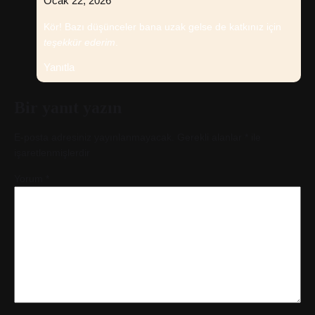
Ocak 22, 2026
Kör! Bazı düşünceler bana uzak gelse de katkınız için
teşekkür ederim
.
Yanıtla
Bir yanıt yazın
E-posta adresiniz yayınlanmayacak.
Gerekli alanlar
*
ile
işaretlenmişlerdir
Yorum
*