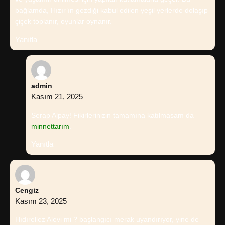
bağlamda, Hızır’ın gezdiği kabul edilen yeşil yerlerde dolaşıp
çiçek toplanır, oyunlar oynanır.
Yanıtla
admin
Kasım 21, 2025
Serap Alpay! Fikirlerinizin tamamına katılmasam da
minnettarım
.
Yanıtla
Cengiz
Kasım 23, 2025
Hıdırellez Alevi mi ? başlangıcı merak uyandırıyor, yine de