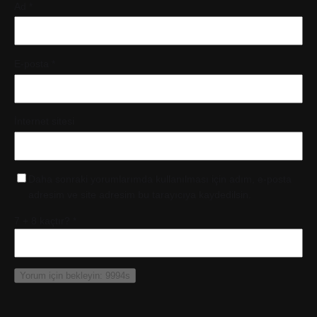
Ad
*
E-posta
*
İnternet sitesi
Daha sonraki yorumlarımda kullanılması için adım, e-posta
adresim ve site adresim bu tarayıcıya kaydedilsin.
7 + 8 kaçtır?
*