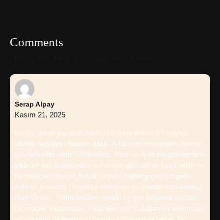
Comments
“Hıdırellez Alevi mi ?” ögesine 10 yanıt
Serap Alpay
Kasım 21, 2025
Metnin genel yapısı düzenli; Hıdırellez Alevi mi ? başlığı
altında bağlayıcı ifadeler eksik. Anlatımın omurgasını Aleviler
için hıdırellez nedir? Hıdırellez , Hızır ve İlyas peygamberlerin
yılda bir kez buluştuklarına inanılan gün olarak kabul edilir ve
bu nedenle bereket, bolluk ve yeni başlangıçları simgeler.
Aleviler arasında Hıdırellez inancı ise şu şekilde özetlenebilir:
Hızır Orucu : Hıdırellez’den önceki üç gün boyunca tutulan
bir oruçtur. Kutlamalar : Hıdırellez günü, doğanın canlanması
ve yaşamın dirilmesi için yapılan kutlamalarla geçer. Bu