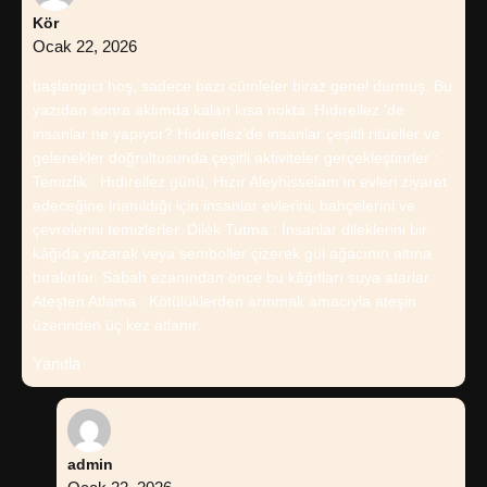
Kör
Ocak 22, 2026
başlangıcı hoş, sadece bazı cümleler biraz genel durmuş. Bu
yazıdan sonra aklımda kalan kısa nokta: Hıdırellez ‘de
insanlar ne yapıyor? Hıdırellez’de insanlar çeşitli ritüeller ve
gelenekler doğrultusunda çeşitli aktiviteler gerçekleştirirler :
Temizlik : Hıdırellez günü, Hızır Aleyhisselam’ın evleri ziyaret
edeceğine inanıldığı için insanlar evlerini, bahçelerini ve
çevrelerini temizlerler. Dilek Tutma : İnsanlar dileklerini bir
kâğıda yazarak veya semboller çizerek gül ağacının altına
bırakırlar. Sabah ezanından önce bu kâğıtları suya atarlar.
Ateşten Atlama : Kötülüklerden arınmak amacıyla ateşin
üzerinden üç kez atlanır.
Yanıtla
admin