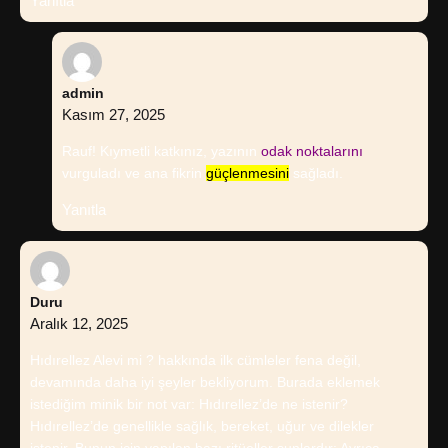
Yanıtla
admin
Kasım 27, 2025
Rauf! Kıymetli katkınız, yazının
odak noktalarını
vurguladı ve ana fikrin
güçlenmesini
sağladı.
Yanıtla
Duru
Aralık 12, 2025
Hıdırellez Alevi mi ? hakkında ilk cümleler fena değil,
devamında daha iyi şeyler bekliyorum. Burada eklemek
istediğim minik bir not var: Hıdırellez’de ne istenir?
Hıdırellez’de genellikle sağlık, bereket, uğur ve dilekler