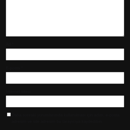
Ad
*
E-posta
*
İnternet sitesi
Daha sonraki yorumlarımda kullanılması için adım, e-posta
adresim ve site adresim bu tarayıcıya kaydedilsin.