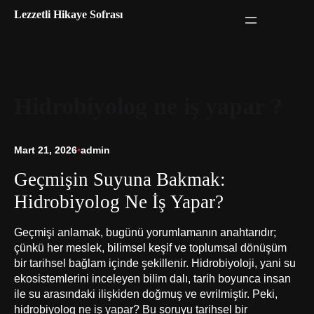
İçeriğe
Lezzetli Hikaye Sofrası
geç
Hidrobiyolog ne iş yapar ?
Mart 21, 2026
•
admin
Geçmişin Suyuna Bakmak:
Hidrobiyolog Ne İş Yapar?
Geçmişi anlamak, bugünü yorumlamanın anahtarıdır;
çünkü her meslek, bilimsel keşif ve toplumsal dönüşüm
bir tarihsel bağlam içinde şekillenir. Hidrobiyoloji, yani su
ekosistemlerini inceleyen bilim dalı, tarih boyunca insan
ile su arasındaki ilişkiden doğmuş ve evrilmiştir. Peki,
hidrobiyolog ne iş yapar? Bu soruyu tarihsel bir