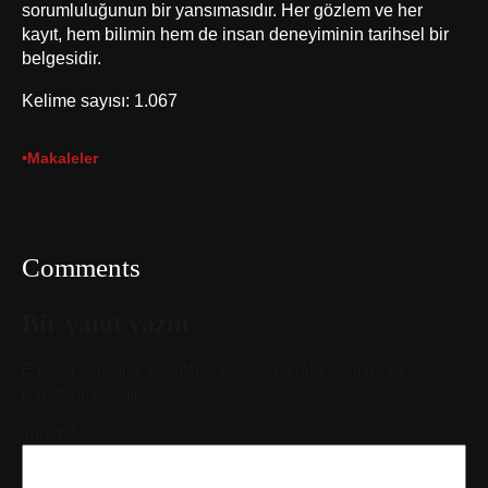
sorumluluğunun bir yansımasıdır. Her gözlem ve her
kayıt, hem bilimin hem de insan deneyiminin tarihsel bir
belgesidir.
Kelime sayısı: 1.067
•
Makaleler
Comments
Bir yanıt yazın
E-posta adresiniz yayınlanmayacak.
Gerekli alanlar
*
ile
işaretlenmişlerdir
Yorum
*