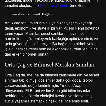
gözlemler, modern ekoloji ve hidrobiyoloji disiplinlerinin
temelini oluşturan ilk
bağlamsal analiz
örnekleridir.
Toplumsal ve Ekonomik Bağlam
Antik çağ toplumları için su, yalnızca yaşam kaynağı
değil, ekonomik ve stratejik bir varlıktı. Nil Nehri boyunca
tarım yapan Mısırlılar, sucul canlıların mevsimsel
hareketlerini gözlemleyerek balıkçılığı optimize etmiş ve
gıda güvenliğini sağlamıştır. Bu bağlamda hidrobiyolog
işlevi, hem çevresel hem de ekonomik sürdürülebilirliğe
dair erken bir örnek sunar.
Orta Çağ ve Bilimsel Merakın Sınırları
Orta Çağ’da, Avrupa’da bilimsel çalışmalar dini ve felsefi
sınırlara tabi olmuş, gözlemler daha çok doğal teoloji
çerçevesinde değerlendirilmiştir. Yine de Arap
dünyasında El-Biruni ve İbn Sina gibi bilim insanları,
nehirlerin ve göllerin ekolojisi üzerine yazılar yazmış,
sucul yaşamı sistematik bir şekilde incelemişlerdir.