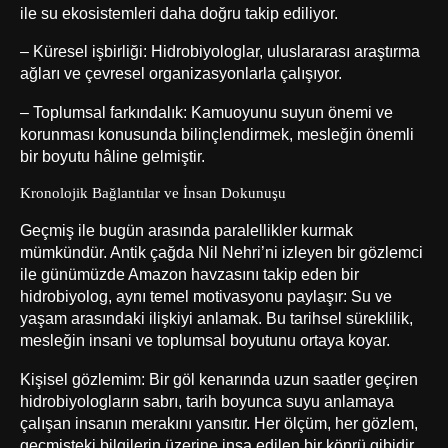
ile su ekosistemleri daha doğru takip ediliyor.
– Küresel işbirliği: Hidrobiyologlar, uluslararası araştırma
ağları ve çevresel organizasyonlarla çalışıyor.
– Toplumsal farkındalık: Kamuoyunu suyun önemi ve
korunması konusunda bilinçlendirmek, mesleğin önemli
bir boyutu hâline gelmiştir.
Kronolojik Bağlantılar ve İnsan Dokunuşu
Geçmiş ile bugün arasında paralellikler kurmak
mümkündür. Antik çağda Nil Nehri’ni izleyen bir gözlemci
ile günümüzde Amazon havzasını takip eden bir
hidrobiyolog, aynı temel motivasyonu paylaşır: Su ve
yaşam arasındaki ilişkiyi anlamak. Bu tarihsel süreklilik,
mesleğin insani ve toplumsal boyutunu ortaya koyar.
Kişisel gözlemim: Bir göl kenarında uzun saatler geçiren
hidrobiyologların sabrı, tarih boyunca suyu anlamaya
çalışan insanın merakını yansıtır. Her ölçüm, her gözlem,
geçmişteki bilgilerin üzerine inşa edilen bir köprü gibidir.