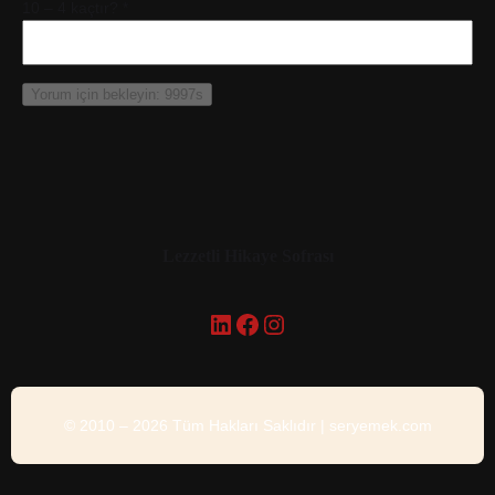
10 – 4 kaçtır?
*
Lezzetli Hikaye Sofrası
LinkedIn
Facebook
Instagram
© 2010 – 2026 Tüm Hakları Saklıdır | seryemek.com