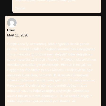
Yanıtla
Uzun
Mart 11, 2026
Girişte konu iyi özetlenmiş, ama özgünlük azıcık geride
kalmış. Okurken ufak bir bağlantı kurdum: Kıble değiştikten
sonra mescidin görünümü nasıl değişti? Kıble değiştikten
sonra mescidin görünüşü , Mescid-i Kıbleteyn olarak bilinen
mescitte şu şekilde gerçekleşmiştir: Hicretin ikinci yılında,
Peygamber Efendimiz (s.a.v.) Mescidü’l-Kıbleteyn’de öğle
namazını kıldırırken, namazın ilk iki rek’atı kılınmışken
kıblenin değişmesi ile ilgili vahiy gelmiştir. Bu vahiy üzerine,
Peygamber Efendimiz ağır ağır yönünü değiştirmiş ve
mübarek yüzünü Kâbe’ye doğru çevirmiştir. Cemaat de
onunla birlikte o tarafa dönmüştür . Kıble nerede değişti?
Kıble değişiminin gerçekleştiği yer, Medine ‘dir.