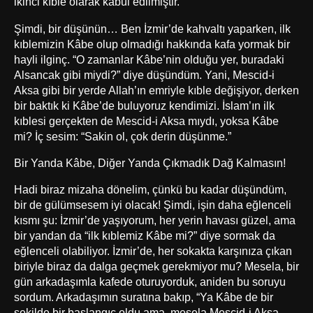
ikinci kıble olarak kabul edilmiştir.
Şimdi, bir düşünün… Ben İzmir’de kahvaltı yaparken, ilk
kıblemizin Kâbe olup olmadığı hakkında kafa yormak bir
hayli ilginç. “O zamanlar Kâbe’nin olduğu yer, buradaki
Alsancak gibi miydi?” diye düşündüm. Yani, Mescid-i
Aksa gibi bir yerde Allah’ın emriyle kıble değişiyor, derken
bir baktık ki Kâbe’de buluyoruz kendimizi. İslam’ın ilk
kıblesi gerçekten de Mescid-i Aksa mıydı, yoksa Kâbe
mi? İç sesim: “Sakin ol, çok derin düşünme.”
Bir Yanda Kâbe, Diğer Yanda Çıkmadık Dağ Kalmasın!
Hadi biraz mizaha dönelim, çünkü bu kadar düşündüm,
bir de gülümsesem iyi olacak! Şimdi, işin daha eğlenceli
kısmı şu: İzmir’de yaşıyorum, her yerin havası güzel, ama
bir yandan da “ilk kıblemiz Kâbe mi?” diye sormak da
eğlenceli olabiliyor. İzmir’de, her sokakta karşınıza çıkan
biriyle biraz da dalga geçmek gerekmiyor mu? Mesela, bir
gün arkadaşımla kafede oturuyorduk, aniden bu soruyu
sordum. Arkadaşımın suratına bakıp, “Ya Kâbe de bir
şekilde bir başlangıç oldu ama, mesela Mescid-i Aksa