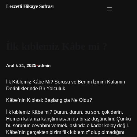
İçeriğe
Lezzetli Hikaye Sofrası
geç
İlk kıblemiz Kâbe mi ?
Aralık 31, 2025
•
admin
İlk Kıblemiz Kâbe Mi? Sorusu ve Benim İzmirli Kafamın
Derinliklerinde Bir Yolculuk
Kâbe’nin Kıblesi: Başlangıçta Ne Oldu?
İlk kıblemiz Kâbe mi? Durun, durun, bu soru çok derin.
Hemen kafanızı karıştırmasam da biraz düşünelim. Çünkü
bu sorunun cevabını vermek, aslında o kadar kolay değil.
Kâbe’nin gerçekten bizim “ilk kıblemiz” olup olmadığını