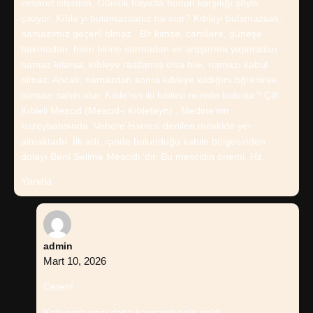
cesaret isterdim. Günlük hayatta bunun karşılığı şöyle
çıkıyor: Kıble’yi bulamazsanız ne olur? Kıbleyi bulamazsak,
namazımız geçerli olmaz . Bir kimse, camilere, güneşe
bakmadan, bilen birine sormadan ve araştırma yapmadan
namaz kılarsa, kıbleye rastlamış olsa bile, namazı kabul
olmaz. Ancak, namazdan sonra kıbleye kıldığını öğrenirse,
namazı sahih olur. Kıble’nin iki kıblesi nerede bulunur? Çift
Kıbleli Mescid (Mescid-i Kıbleteyn) , Medine’nin
kuzeybatısında, Vebere Harresi denilen mevkide yer
almaktadır. İlk adı, içinde bulunduğu kabile bölgesinden
dolayı Benî Selime Mescidi ‘dir. Bu mescidin önemi, Hz.
Yanıtla
admin
Mart 10, 2026
Ceren!
Katkınızla yazı
daha kapsamlı
hale geldi.