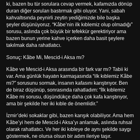
ki, bazen bu tür sorulara cevap vermek, kafamızda dönüp
duran diğer soruları bastırmak gibi oluyor. Yani, sabah
kahvaltısında peynirli zeytin yediğimizde bile başka
şeyler düşünüyoruz. “Kâbe’nin ilk kıblemiz olup olmadığı”
sorusu, aslında çok büyük bir tefekkür gerektiriyor ama
bazen bunun yerine kahve içerken daha basit şeylere
takılmak daha rahatlatıcı.
Sonuç: Kâbe Mi, Mescid-i Aksa mı?
Kâbe ve Mescid-i Aksa arasında bir fark var mı? Tabii ki
var. Ama günlük hayatın karmaşasında “ilk kıblemiz Kâbe
mi?” sorusunu sormak, insanın kafasını karıştırıyor. Ben
de biraz düşünüp, sonrasında rahatladım: “İlk kıblemiz
Kâbe mi sorusu, düşündükçe daha çok kafa karıştırıyor,
ama bir şekilde her iki kıble de önemlidir.”
İzmir’deki sokaklar gibi, bazen karışık olabiliyor. Ama hem
Kâbe’yi hem de Mescid-i Aksa’yı anlamak, aslında ruhsal
olarak rahatlatıcı. Ve her iki kıbleye de aynı şekilde saygı
göstermek, ne olursa olsun bir adım ileriye taşır.