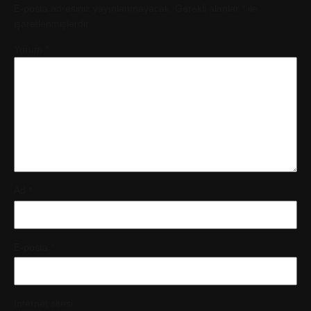
E-posta adresiniz yayınlanmayacak.
Gerekli alanlar
*
ile
işaretlenmişlerdir
Yorum
*
Ad
*
E-posta
*
İnternet sitesi