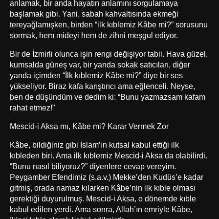
anlamak, bir anda hayatın anlamını sorgulamaya
başlamak gibi. Yani, sabah kahvaltısında ekmeği
tereyağlamışken, birden “ilk kıblemiz Kâbe mi?” sorusunu
sormak, hem mideyi hem de zihni meşgul ediyor.
Bir de İzmirli olunca işin rengi değişiyor tabii. Hava güzel,
kumsalda güneş var, bir yanda sokak satıcıları, diğer
yanda içimden “İlk kıblemiz Kâbe mi?” diye bir ses
yükseliyor. Biraz kafa karıştırıcı ama eğlenceli. Neyse,
ben de düşündüm ve dedim ki: “Bunu yazmazsam kafam
rahat etmez!”
Mescid-i Aksa mı, Kâbe mi? Karar Vermek Zor
Kâbe, bildiğiniz gibi İslam’ın kutsal kabul ettiği ilk
kıbleden biri. Ama ilk kıblemiz Mescid-i Aksa da olabilirdi.
“Bunu nasıl biliyoruz?” diyenlere cevap vereyim.
Peygamber Efendimiz (s.a.v.) Mekke’den Kudüs’e kadar
gitmiş, orada namaz kılarken Kâbe’nin ilk kıble olması
gerektiği duyurulmuş. Mescid-i Aksa, o dönemde kıble
kabul edilen yerdi. Ama sonra, Allah’ın emriyle Kâbe,