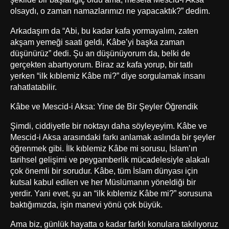
olsaydı, o zaman namazlarımızı ne yapacaktık?” dedim.
Arkadaşım da “Abi, bu kadar kafa yormayalım, zaten
akşam yemeği saati geldi, Kâbe’yi başka zaman
düşünürüz” dedi. Şu an düşünüyorum da, belki de
gerçekten abartıyorum. Biraz az kafa yorup, bir tatlı
yerken “ilk kıblemiz Kâbe mi?” diye sorgulamak insanı
rahatlatabilir.
Kâbe ve Mescid-i Aksa: Yine de Bir Şeyler Öğrendik
Şimdi, ciddiyetle bir noktayı daha söyleyeyim. Kâbe ve
Mescid-i Aksa arasındaki farkı anlamak aslında bir şeyler
öğrenmek gibi. İlk kıblemiz Kâbe mi sorusu, İslam’ın
tarihsel gelişimi ve peygamberlik mücadelesiyle alakalı
çok önemli bir sorudur. Kâbe, tüm İslam dünyası için
kutsal kabul edilen ve her Müslümanın yöneldiği bir
yerdir. Yani evet, şu an “ilk kıblemiz Kâbe mi?” sorusuna
baktığımızda, işin manevi yönü çok büyük.
Ama biz, günlük hayatta o kadar farklı konulara takılıyoruz