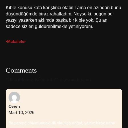
Kıble konusu kafa karıştırıcı olabilir ama en azından bunu
düşündüğümde biraz rahatladım. Neyse ki, bugün bu
yazıyı yazarken aklımda başka bir kıble yok. Şu an
sadece sizleri güldürebilmekle yetiniyorum.
•
Makaleler
Comments
“İlk kıblemiz Kâbe mi ?” ögesine 6 yanıt
Ceren
Mart 10, 2026
Başlangıç bölümündeki dil oldukça doğal, yalnız biraz daha