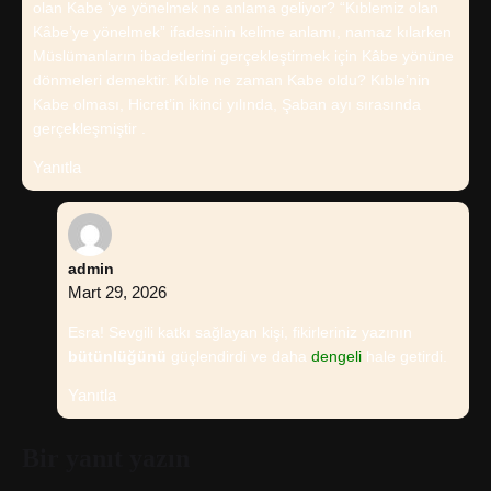
olan Kabe ‘ye yönelmek ne anlama geliyor? “Kıblemiz olan
Kâbe’ye yönelmek” ifadesinin kelime anlamı, namaz kılarken
Müslümanların ibadetlerini gerçekleştirmek için Kâbe yönüne
dönmeleri demektir. Kıble ne zaman Kabe oldu? Kıble’nin
Kabe olması, Hicret’in ikinci yılında, Şaban ayı sırasında
gerçekleşmiştir .
Yanıtla
admin
Mart 29, 2026
Esra! Sevgili katkı sağlayan kişi, fikirleriniz yazının
bütünlüğünü
güçlendirdi ve daha
dengeli
hale getirdi.
Yanıtla
Bir yanıt yazın