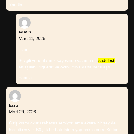
Yanıtla
admin
Mart 11, 2026
Uzun!
Sevgili yorumlarınız sayesinde yazının dili
sadeleşti
,
anlaşılabilirliği
arttı
ve okuyucuya daha
net
ulaştı.
Yanıtla
Esra
Mart 29, 2026
Giriş kısmı okuru rahatsız etmiyor, ama ekstra bir şey de
hissettirmiyor. Küçük bir hatırlatma yapmak isterim: Kıblemiz