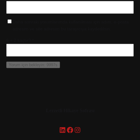
Daha sonraki yorumlarımda kullanılması için adım, e-posta
adresim ve site adresim bu tarayıcıya kaydedilsin.
6 + 2 kaçtır?
*
Lezzetli Hikaye Sofrası
LinkedIn
Facebook
Instagram