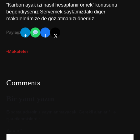
“Karbon ayak izi nasıl hesaplanır örnek” konusunu
beğendiyseniz Seryemek sayfamızdaki diğer
makalelerimize de göz atmanızı öneririz.
Paylaş:
✈
f
𝕏
•
Makaleler
Comments
Bir yanıt yazın
E-posta adresiniz yayınlanmayacak.
Gerekli alanlar
*
ile
işaretlenmişlerdir
Yorum
*