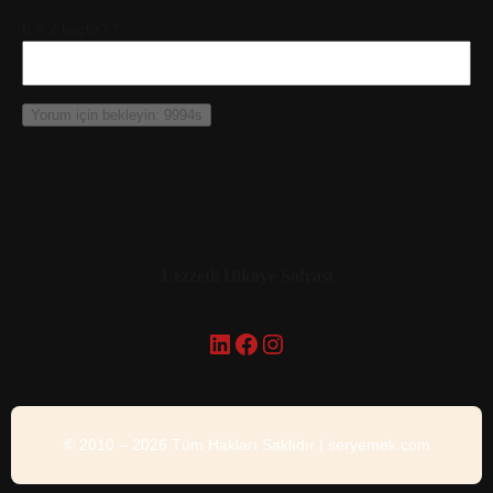
6 + 2 kaçtır?
*
Lezzetli Hikaye Sofrası
LinkedIn
Facebook
Instagram
© 2010 – 2026 Tüm Hakları Saklıdır | seryemek.com