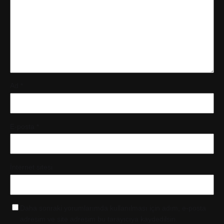
Ad
*
E-posta
*
İnternet sitesi
Daha sonraki yorumlarımda kullanılması için adım, e-posta
adresim ve site adresim bu tarayıcıya kaydedilsin.