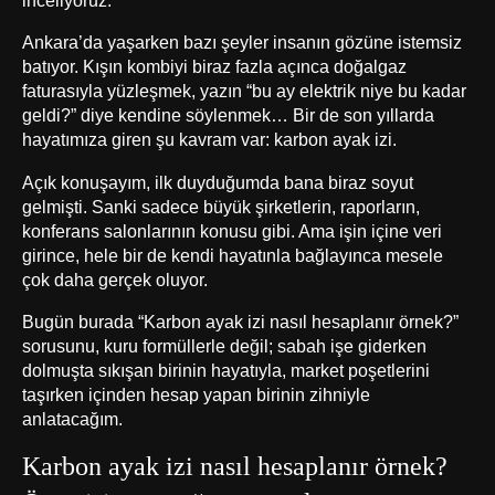
inceliyoruz.
Ankara’da yaşarken bazı şeyler insanın gözüne istemsiz
batıyor. Kışın kombiyi biraz fazla açınca doğalgaz
faturasıyla yüzleşmek, yazın “bu ay elektrik niye bu kadar
geldi?” diye kendine söylenmek… Bir de son yıllarda
hayatımıza giren şu kavram var: karbon ayak izi.
Açık konuşayım, ilk duyduğumda bana biraz soyut
gelmişti. Sanki sadece büyük şirketlerin, raporların,
konferans salonlarının konusu gibi. Ama işin içine veri
girince, hele bir de kendi hayatınla bağlayınca mesele
çok daha gerçek oluyor.
Bugün burada “Karbon ayak izi nasıl hesaplanır örnek?”
sorusunu, kuru formüllerle değil; sabah işe giderken
dolmuşta sıkışan birinin hayatıyla, market poşetlerini
taşırken içinden hesap yapan birinin zihniyle
anlatacağım.
Karbon ayak izi nasıl hesaplanır örnek?