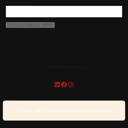
10 – 4 kaçtır?
*
Lezzetli Hikaye Sofrası
LinkedIn
Facebook
Instagram
© 2010 – 2026 Tüm Hakları Saklıdır | seryemek.com