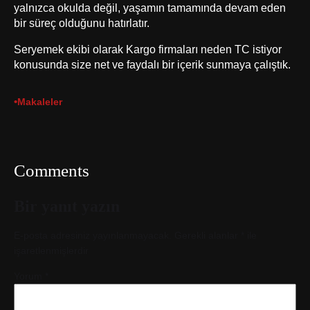
yalnızca okulda değil, yaşamın tamamında devam eden
bir süreç olduğunu hatırlatır.
Seryemek ekibi olarak Kargo firmaları neden TC istiyor
konusunda size net ve faydalı bir içerik sunmaya çalıştık.
•
Makaleler
Comments
Bir yanıt yazın
E-posta adresiniz yayınlanmayacak.
Gerekli alanlar
*
ile
işaretlenmişlerdir
Yorum
*