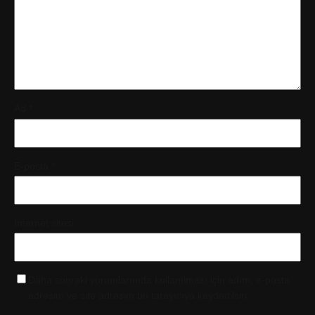
Ad
*
E-posta
*
İnternet sitesi
Daha sonraki yorumlarımda kullanılması için adım, e-posta
adresim ve site adresim bu tarayıcıya kaydedilsin.