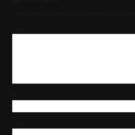
E-posta adresiniz yayınlanmayacak.
Gerekli alanlar
*
ile işaretle
Yorum
*
Ad
*
E-posta
*