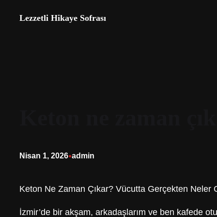
İçeriğe
Lezzetli Hikaye Sofrası
geç
Keton ne zaman çık
•
Nisan 1, 2026
admin
Keton Ne Zaman Çıkar? Vücutta Gerçekten Neler 
İzmir’de bir akşam, arkadaşlarım ve ben kafede otu