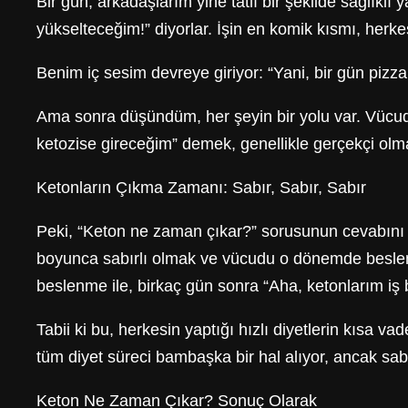
Bir gün, arkadaşlarım yine tatlı bir şekilde sağlık
yükselteceğim!” diyorlar. İşin en komik kısmı, herke
Benim iç sesim devreye giriyor: “Yani, bir gün piz
Ama sonra düşündüm, her şeyin bir yolu var. Vücuda k
ketozise gireceğim” demek, genellikle gerçekçi olma
Ketonların Çıkma Zamanı: Sabır, Sabır, Sabır
Peki, “Keton ne zaman çıkar?” sorusunun cevabını b
boyunca sabırlı olmak ve vücudu o dönemde besle
beslenme ile, birkaç gün sonra “Aha, ketonlarım iş b
Tabii ki bu, herkesin yaptığı hızlı diyetlerin kısa v
tüm diyet süreci bambaşka bir hal alıyor, ancak sab
Keton Ne Zaman Çıkar? Sonuç Olarak