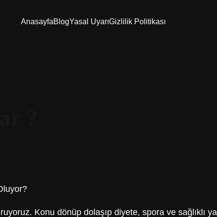
Anasayfa
Blog
Yasal Uyarı
Gizlilik Politikası
ar ?
Oluyor?
ruyoruz. Konu dönüp dolaşıp diyete, spora ve sağlıklı y