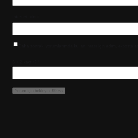
İnternet sitesi
Daha sonraki yorumlarımda kullanılması için adım, e-posta ad
6 + 2 kaçtır?
*