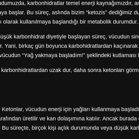
udumuzda, karbonhidratlar temel enerji kaynağımızdır, a
maya başlar. Bu süreç, aslında bizim “ketozis” dediğimiz 
 olarak kullanılmaya başlandığı bir metabolik durumdur.
 düşük karbonhidrat diyetiyle başlayan süreç, vücudun si
 Yani, birkaç gün boyunca karbohidratlardan kaçınarak (
vi vücudun “Yağ yakmaya başladım!” şeklindeki kutlaması 
 karbonhidratlardan uzak dur, daha sonra ketonları görmey
etonlar, vücudun enerji için yağları kullanmaya başladığı
r tarafından üretilir ve kan dolaşımına katılır. Ancak bur
 Bu süreçte, birçok kişi açlık durumunda veya düşük karbo