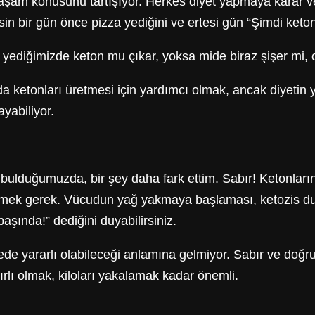
lı yaşam konusunu tartışıyor. Herkes diyet yapmaya karar
sin bir gün önce pizza yediğini ve ertesi gün “Şimdi keton
za yediğimizde keton mu çıkar, yoksa mide biraz şişer mi
etonları üretmesi için yardımcı olmak, ancak diyetin yanı 
yabiliyor.
ulduğumuzda, bir şey daha fark ettim. Sabır! Ketonların 
mek gerek. Vücudun yağ yakmaya başlaması, ketozis du
aşında!” dediğini duyabilirsiniz.
adede yararlı olabileceği anlamına gelmiyor. Sabır ve doğr
ırlı olmak, kiloları yakalamak kadar önemli.