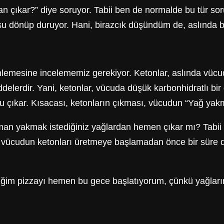
n çıkar?” diye soruyor. Tabii ben de normalde bu tür soru
nüp duruyor. Hani, birazcık düşündüm de, aslında bu kad
lemesine incelememiz gerekiyor. Ketonlar, aslında vücudu
elerdir. Yani, ketonlar, vücuda düşük karbonhidratlı bi
çıkar. Kısacası, ketonların çıkması, vücudun “Yağ yakm
n yakmak istediğiniz yağlardan hemen çıkar mı? Tabii ki 
enin vücudun ketonları üretmeye başlamadan önce bir süre
iğim pizzayı hemen bu gece başlatıyorum, çünkü yağları