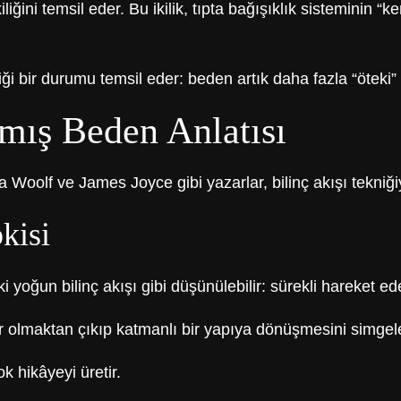
ğini temsil eder. Bu ikilik, tıpta bağışıklık sisteminin “k
iği bir durumu temsil eder: beden artık daha fazla “öteki”
mış Beden Anlatısı
ia Woolf ve James Joyce gibi yazarlar, bilinç akışı tekniğ
pkisi
i yoğun bilinç akışı gibi düşünülebilir: sürekli hareket ed
r olmaktan çıkıp katmanlı bir yapıya dönüşmesini simgele
k hikâyeyi üretir.