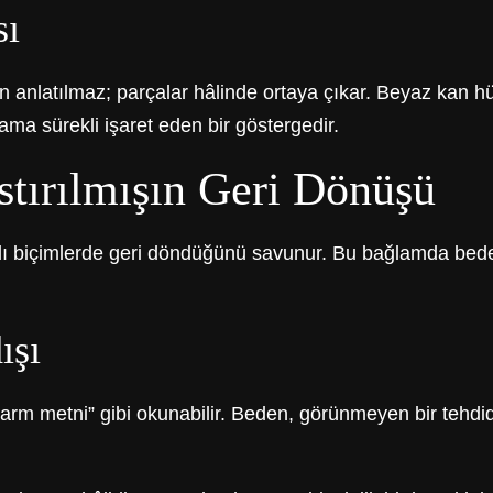
sı
atılmaz; parçalar hâlinde ortaya çıkar. Beyaz kan hücrele
a sürekli işaret eden bir göstergedir.
stırılmışın Geri Dönüşü
rklı biçimlerde geri döndüğünü savunur. Bu bağlamda beden
ışı
“alarm metni” gibi okunabilir. Beden, görünmeyen bir tehdi