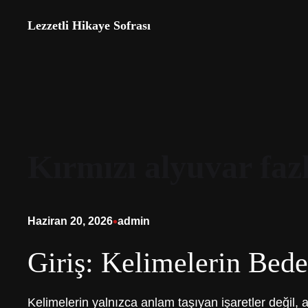
İçeriğe
Lezzetli Hikaye Sofrası
geç
Kırmızı alyuvar fazl
•
Haziran 20, 2026
admin
Giriş: Kelimelerin Bede
Kelimelerin yalnızca anlam taşıyan işaretler değil