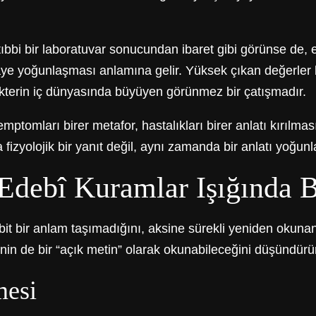
ıbbi bir laboratuvar sonucundan ibaret gibi görünse de, 
hikâye yoğunlaşması anlamına gelir. Yüksek çıkan değerler b
arakterin iç dünyasında büyüyen görünmez bir çatışmadır.
ptomları birer metafor, hastalıkları birer anlatı kırılmas
fizyolojik bir yanıt değil, aynı zamanda bir anlatı yoğun
 Edebî Kuramlar Işığında 
bit bir anlam taşımadığını, aksine sürekli yeniden okuna
in de bir “açık metin” olarak okunabileceğini düşündürür
mesi