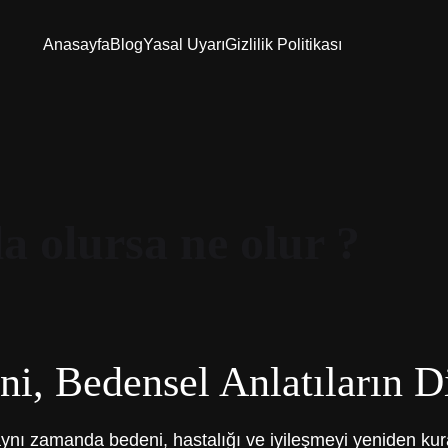
Anasayfa
Blog
Yasal Uyarı
Gizlilik Politikası
a olursa ne olur ?
ni, Bedensel Anlatıların Di
, aynı zamanda bedeni, hastalığı ve iyileşmeyi yeniden k