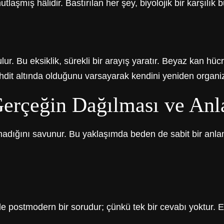
ış hâlidir. Bastırılan her şey, biyolojik bir karşılık b
. Bu eksiklik, sürekli bir arayış yaratır. Beyaz kan hücrel
tehdit altında olduğunu varsayarak kendini yeniden organi
Gerçeğin Dağılması ve An
adığını savunur. Bu yaklaşımda beden de sabit bir anla
 postmodern bir sorudur; çünkü tek bir cevabı yoktur. Enf