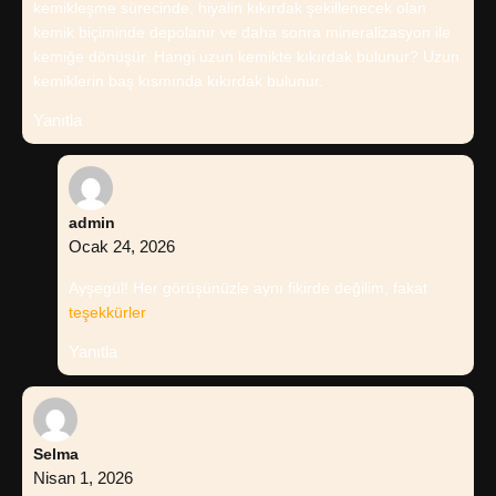
kemikleşme sürecinde, hiyalin kıkırdak şekillenecek olan
kemik biçiminde depolanır ve daha sonra mineralizasyon ile
kemiğe dönüşür. Hangi uzun kemikte kıkırdak bulunur? Uzun
kemiklerin baş kısmında kıkırdak bulunur.
Yanıtla
admin
Ocak 24, 2026
Ayşegül! Her görüşünüzle aynı fikirde değilim, fakat
teşekkürler
.
Yanıtla
Selma
Nisan 1, 2026