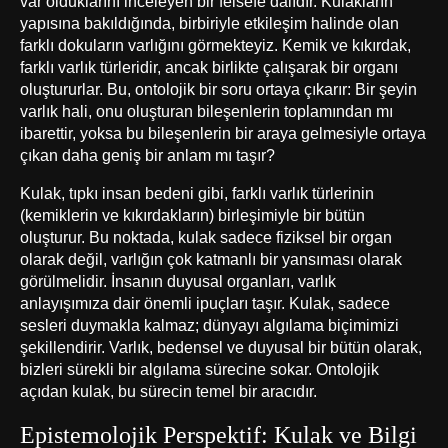
var olduklarını inceleyen bir felsefe dalıdır. Kulakların
yapısına bakıldığında, birbiriyle etkileşim halinde olan
farklı dokuların varlığını görmekteyiz. Kemik ve kıkırdak,
farklı varlık türleridir, ancak birlikte çalışarak bir organı
oluştururlar. Bu, ontolojik bir soru ortaya çıkarır: Bir şeyin
varlık hali, onu oluşturan bileşenlerin toplamından mı
ibarettir, yoksa bu bileşenlerin bir araya gelmesiyle ortaya
çıkan daha geniş bir anlam mı taşır?
Kulak, tıpkı insan bedeni gibi, farklı varlık türlerinin
(kemiklerin ve kıkırdakların) birleşimiyle bir bütün
oluşturur. Bu noktada, kulak sadece fiziksel bir organ
olarak değil, varlığın çok katmanlı bir yansıması olarak
görülmelidir. İnsanın duyusal organları, varlık
anlayışımıza dair önemli ipuçları taşır. Kulak, sadece
sesleri duymakla kalmaz; dünyayı algılama biçimimizi
şekillendirir. Varlık, bedensel ve duyusal bir bütün olarak,
bizleri sürekli bir algılama sürecine sokar. Ontolojik
açıdan kulak, bu sürecin temel bir aracıdır.
Epistemolojik Perspektif: Kulak ve Bilgi