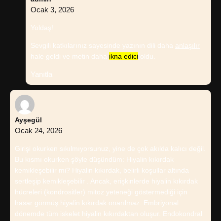
Ocak 3, 2026
Yoldaş!
Sevgili katkılarınız sayesinde yazının dili daha
anlaşılır
hale geldi ve metin daha
ikna edici
oldu.
Yanıtla
Ayşegül
Ocak 24, 2026
Girişi okurken sıkılmıyorsunuz, yine de çok akılda kalıcı değil.
Bu kısmı okurken şöyle düşündüm: Hiyalin kıkırdak
kemikleşebilir mi? Hiyalin kıkırdak, belirli koşullar altında
sertleşip kemikleşebilir . Ancak, erişkinlerde hiyalin kıkırdak
hücreleri (kondrositler) mitoz yeteneği göstermediği için
hasar görmüş hiyalin kıkırdak onarılmaz. Embriyonal
dönemde tüm iskelet hiyalin kıkırdaktan oluşur. Endokondral