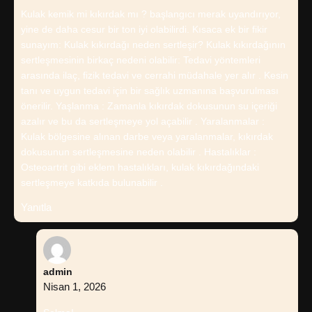
Kulak kemik mi kıkırdak mı ? başlangıcı merak uyandırıyor,
yine de daha cesur bir ton iyi olabilirdi. Kısaca ek bir fikir
sunayım: Kulak kıkırdağı neden sertleşir? Kulak kıkırdağının
sertleşmesinin birkaç nedeni olabilir: Tedavi yöntemleri
arasında ilaç, fizik tedavi ve cerrahi müdahale yer alır . Kesin
tanı ve uygun tedavi için bir sağlık uzmanına başvurulması
önerilir. Yaşlanma : Zamanla kıkırdak dokusunun su içeriği
azalır ve bu da sertleşmeye yol açabilir . Yaralanmalar :
Kulak bölgesine alınan darbe veya yaralanmalar, kıkırdak
dokusunun sertleşmesine neden olabilir . Hastalıklar :
Osteoartrit gibi eklem hastalıkları, kulak kıkırdağındaki
sertleşmeye katkıda bulunabilir .
Yanıtla
admin
Nisan 1, 2026