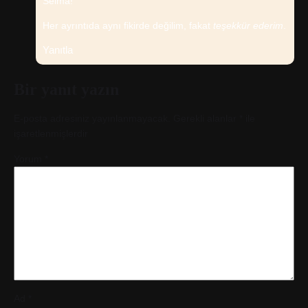
Selma!
Her ayrıntıda aynı fikirde değilim, fakat
teşekkür ederim
.
Yanıtla
Bir yanıt yazın
E-posta adresiniz yayınlanmayacak.
Gerekli alanlar
*
ile
işaretlenmişlerdir
Yorum
*
Ad
*