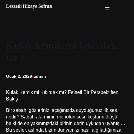
İçeriğe
Lezzetli Hikaye Sofrası
geç
Kulak kemik mi kıkırdak
mı ?
Ocak 2, 2026
•
admin
Kulak Kemik mi Kıkırdak mı? Felsefi Bir Perspektiften
Bakış
Bir sabah, gözlerinizi açtığınızda duyduğunuz ilk ses
nedir? Sabah alarmının monoton sesi, kuşların ötüşü,
belki de en yakınınızdaki birinin derin uykudan uyanışı…
Bu sesler, aslında bizim dünyamızı nasıl algıladığımıza