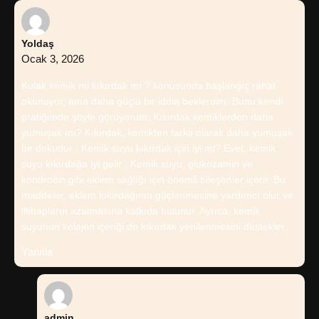
Yoldaş
Ocak 3, 2026
Kulak kemik mi kıkırdak mı ? konusunda başlangıç rahat
okunuyor, ama daha güçlü bir iddia beklerdim. Bunu kendi
pratiğimde şöyle görüyorum: Kıkırdak kemiklerden daha
yumuşak mı? Kıkırdak, kemikten farklı olarak daha yumuşak
bir dokudur . Kemik suyu kıkırdak için iyi mi? Evet, kemik
suyu kıkırdağa iyi gelir . Kemik suyu, glukozamin ve
kondroitin gibi eklem sağlığı için önemli bileşenler içerir. Bu
maddeler, eklem kıkırdağının güçlenmesine yardımcı olur ve
iltihapların azalmasına katkıda bulunur. Ayrıca, kemik
suyunun kolajen içeriği de kıkırdak yenilenmesini destekler.
Yanıtla
admin