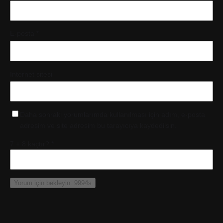
E-posta
*
İnternet sitesi
Daha sonraki yorumlarımda kullanılması için adım, e-posta
adresim ve site adresim bu tarayıcıya kaydedilsin.
7 + 8 kaçtır?
*