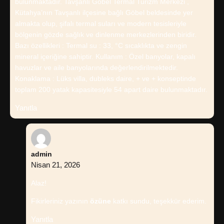
bulunmaktadır. Tavşanlı Göbel Termal Turizm Merkezi ,
Kütahya’nın Tavşanlı ilçesine bağlı Göbel beldesinde yer
almakta olup, şifalı termal suları ve modern tesisleriyle
bölgenin gözde sağlık ve dinlenme merkezlerinden biridir.
Bazı özellikleri : Termal su : 33, °C sıcaklıkta ve zengin
mineral içeriğine sahiptir. Kullanım : Özel banyolar, kapalı
havuzlar ve aile banyolarında değerlendirilmektedir.
Konaklama : Lüks villa, dubleks daire, + ve + konseptinde
toplam 200 yatak kapasitesiyle 54 apart daire bulunmaktadır.
Yanıtla
admin
Nisan 21, 2026
Alaz!
Fikirleriniz yazının
özüne
katkı sundu, teşekkür ederim.
Yanıtla