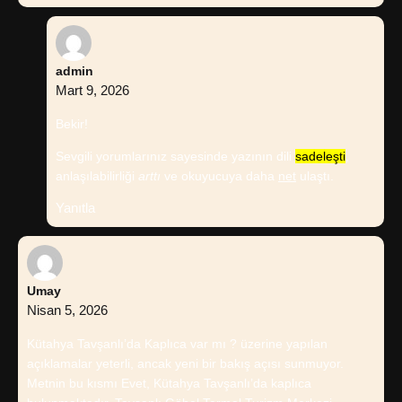
admin
Mart 9, 2026
Bekir!
Sevgili yorumlarınız sayesinde yazının dili
sadeleşti
,
anlaşılabilirliği
arttı
ve okuyucuya daha
net
ulaştı.
Yanıtla
Umay
Nisan 5, 2026
Kütahya Tavşanlı’da Kaplıca var mı ? üzerine yapılan
açıklamalar yeterli, ancak yeni bir bakış açısı sunmuyor.
Metnin bu kısmı Evet, Kütahya Tavşanlı’da kaplıca