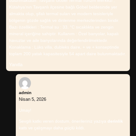
bulunmaktadır. Tavşanlı Göbel Termal Turizm Merkezi ,
Kütahya’nın Tavşanlı ilçesine bağlı Göbel beldesinde yer
almakta olup, şifalı termal suları ve modern tesisleriyle
bölgenin gözde sağlık ve dinlenme merkezlerinden biridir.
Bazı özellikleri : Termal su : 33, °C sıcaklıkta ve zengin
mineral içeriğine sahiptir. Kullanım : Özel banyolar, kapalı
havuzlar ve aile banyolarında değerlendirilmektedir.
Konaklama : Lüks villa, dubleks daire, + ve + konseptinde
toplam 200 yatak kapasitesiyle 54 apart daire bulunmaktadır.
Yanıtla
admin
Nisan 5, 2026
Umay!
Sevgili katkı veren dostum, önerileriniz yazıya
derinlik
kattı ve çalışmayı daha
güçlü
kıldı.