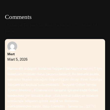
Comments
“Kütahya Tavşanlı’da Kaplıca var mı ?” ögesine 14
yanıt
Mert
Mart 5, 2026
Metnin dili anlaşılır; Kütahya Tavşanlı’da Kaplıca var mı ? için
kullanılan örnekler daha çarpıcı olabilirdi. Bu konuda akılda
tutmanın faydalı olacağını düşündüğüm detay: Evet, Kütahya
Tavşanlı’da kaplıca bulunmaktadır. Tavşanlı Göbel Termal
Turizm Merkezi , Kütahya’nın Tavşanlı ilçesine bağlı Göbel
beldesinde yer almakta olup, şifalı termal suları ve modern
tesisleriyle bölgenin gözde sağlık ve dinlenme
merkezlerinden biridir. Bazı özellikleri : Termal su : 33, °C