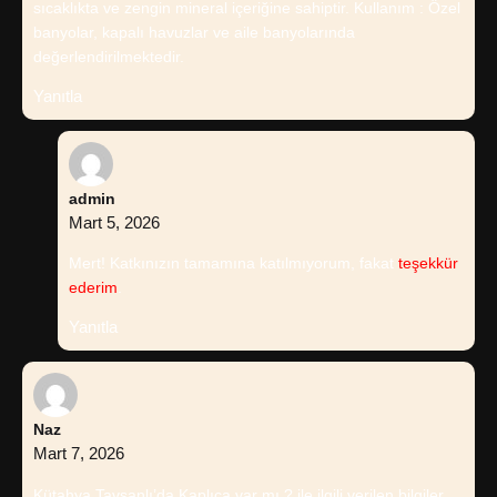
sıcaklıkta ve zengin mineral içeriğine sahiptir. Kullanım : Özel
banyolar, kapalı havuzlar ve aile banyolarında
değerlendirilmektedir.
Yanıtla
admin
Mart 5, 2026
Mert! Katkınızın tamamına katılmıyorum, fakat
teşekkür
ederim
.
Yanıtla
Naz
Mart 7, 2026
Kütahya Tavşanlı’da Kaplıca var mı ? ile ilgili verilen bilgiler