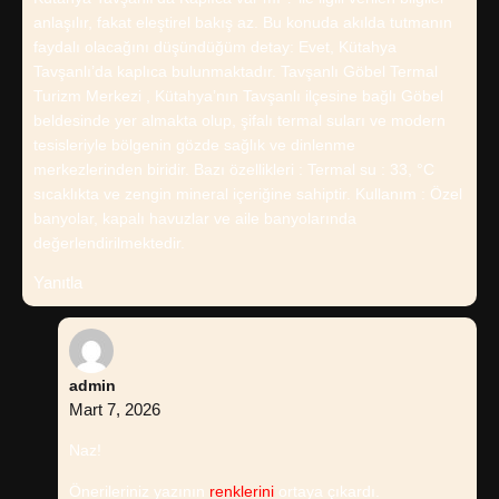
anlaşılır, fakat eleştirel bakış az. Bu konuda akılda tutmanın
faydalı olacağını düşündüğüm detay: Evet, Kütahya
Tavşanlı’da kaplıca bulunmaktadır. Tavşanlı Göbel Termal
Turizm Merkezi , Kütahya’nın Tavşanlı ilçesine bağlı Göbel
beldesinde yer almakta olup, şifalı termal suları ve modern
tesisleriyle bölgenin gözde sağlık ve dinlenme
merkezlerinden biridir. Bazı özellikleri : Termal su : 33, °C
sıcaklıkta ve zengin mineral içeriğine sahiptir. Kullanım : Özel
banyolar, kapalı havuzlar ve aile banyolarında
değerlendirilmektedir.
Yanıtla
admin
Mart 7, 2026
Naz!
Önerileriniz yazının
renklerini
ortaya çıkardı.