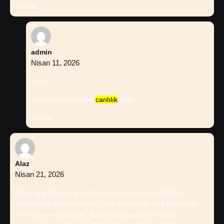
Yanıtla
admin
Nisan 11, 2026
Aylin!
Yorumlarınız yazıya
canlılık
kattı.
Yanıtla
Alaz
Nisan 21, 2026
Başlangıç bölümü genel bir çerçeve sunuyor, Kütahya
Tavşanlı’da Kaplıca var mı ? ise detaylarda güç kazanıyor.
Asıl söylenen şey Evet, Kütahya Tavşanlı’da kaplıca