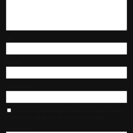
Ad
*
E-posta
*
İnternet sitesi
Daha sonraki yorumlarımda kullanılması için adım, e-posta
adresim ve site adresim bu tarayıcıya kaydedilsin.
10 – 4 kaçtır?
*