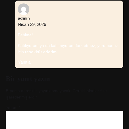
admin
Nisan 29, 2026
Fehime!
Katılıyorum ya da katılmıyorum fark etmez, yorumunuz
için
teşekkür ederim
.
Yanıtla
Bir yanıt yazın
E-posta adresiniz yayınlanmayacak.
Gerekli alanlar
*
ile
işaretlenmişlerdir
Yorum
*