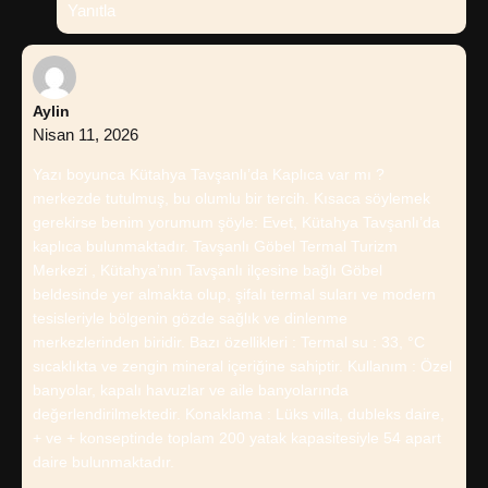
Yanıtla
Aylin
Nisan 11, 2026
Yazı boyunca Kütahya Tavşanlı’da Kaplıca var mı ?
merkezde tutulmuş, bu olumlu bir tercih. Kısaca söylemek
gerekirse benim yorumum şöyle: Evet, Kütahya Tavşanlı’da
kaplıca bulunmaktadır. Tavşanlı Göbel Termal Turizm
Merkezi , Kütahya’nın Tavşanlı ilçesine bağlı Göbel
beldesinde yer almakta olup, şifalı termal suları ve modern
tesisleriyle bölgenin gözde sağlık ve dinlenme
merkezlerinden biridir. Bazı özellikleri : Termal su : 33, °C
sıcaklıkta ve zengin mineral içeriğine sahiptir. Kullanım : Özel
banyolar, kapalı havuzlar ve aile banyolarında
değerlendirilmektedir. Konaklama : Lüks villa, dubleks daire,
+ ve + konseptinde toplam 200 yatak kapasitesiyle 54 apart
daire bulunmaktadır.