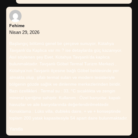
Fehime
Nisan 29, 2026
Başlangıç bölümü genel bir çerçeve sunuyor, Kütahya
Tavşanlı’da Kaplıca var mı ? ise detaylarda güç kazanıyor.
Asıl söylenen şey Evet, Kütahya Tavşanlı’da kaplıca
bulunmaktadır. Tavşanlı Göbel Termal Turizm Merkezi ,
Kütahya’nın Tavşanlı ilçesine bağlı Göbel beldesinde yer
almakta olup, şifalı termal suları ve modern tesisleriyle
bölgenin gözde sağlık ve dinlenme merkezlerinden biridir.
Bazı özellikleri : Termal su : 33, °C sıcaklıkta ve zengin
mineral içeriğine sahiptir. Kullanım : Özel banyolar, kapalı
havuzlar ve aile banyolarında değerlendirilmektedir.
Konaklama : Lüks villa, dubleks daire, + ve + konseptinde
toplam 200 yatak kapasitesiyle 54 apart daire bulunmaktadır.
Yanıtla