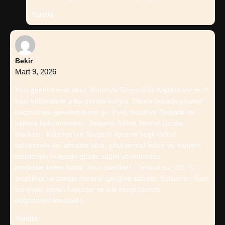
Yanıtla
Bekir
Mart 9, 2026
Yazı genel olarak akıcı; Kütahya Tavşanlı’da Kaplıca var mı ?
bazı bölümlerde arka planda kalıyor. Bence burada gözden
kaçmaması gereken kısım şu: Evet, Kütahya Tavşanlı’da
kaplıca bulunmaktadır. Tavşanlı Göbel Termal Turizm
Merkezi , Kütahya’nın Tavşanlı ilçesine bağlı Göbel
beldesinde yer almakta olup, şifalı termal suları ve modern
tesisleriyle bölgenin gözde sağlık ve dinlenme
merkezlerinden biridir. Bazı özellikleri : Termal su : 33, °C
sıcaklıkta ve zengin mineral içeriğine sahiptir. Kullanım : Özel
banyolar, kapalı havuzlar ve aile banyolarında
değerlendirilmektedir.
Yanıtla