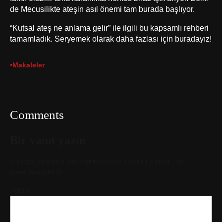
de Mecusilikte ateşin asıl önemi tam burada başlıyor.
“Kutsal ateş ne anlama gelir” ile ilgili bu kapsamlı rehberi
tamamladık. Seryemek olarak daha fazlası için buradayız!
•
Makaleler
Comments
Bir yanıt yazın
E-posta adresiniz yayınlanmayacak.
Gerekli alanlar
*
ile
işaretlenmişlerdir
Yorum
*