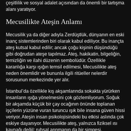
çeşitlilik ve sosyal adalet açısından da önemli bir tartışma
alanı yaratıyor.
Mecusilikte Ateşin Anlamı
Mecusilik ya da diğer adıyla Zerdüştlük, dünyanın en eski
inanç sistemlerinden biri olarak kabul ediliyor. Bu inançta
ateş kutsal kabul edilir; ancak çoğu kişinin düşündüğü
gibi doğrudan ateşe tapılmaz. Ateş, hakikatin, bilgeliğin,
temizliğin ve ilahi düzenin sembolüdür. Özellikle
karanlığa karşı ışığın temsil edilmesi, Mecusilikte ateş
neden önemlidir ve bununla ilgili ritüeller nelerdir
sorusunun merkezinde yer alır.
İstanbul’da özellikle kış akşamlarında sokakta yürürken
insanların ışığa yönelmesini çok gözlemliyorum. Soğuk
bir akşamda küçük bir çay ocağının önünde toplanan
işçilerin yüzüne vuran turuncu ışık bile insana güven hissi
veriyor. Ateşin insan psikolojisindeki bu etkisi aslında çok
eskiye dayanıyor. Mecusilikte ateş, yalnızca fiziksel ısı
kaynağı değil; ruhsal arınmanın da bir simgesi.