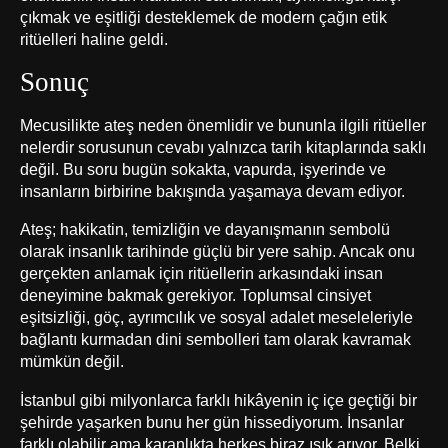
çıkmak ve eşitliği desteklemek de modern çağın etik
ritüelleri haline geldi.
Sonuç
Mecusilikte ateş neden önemlidir ve bununla ilgili ritüeller
nelerdir sorusunun cevabı yalnızca tarih kitaplarında saklı
değil. Bu soru bugün sokakta, vapurda, işyerinde ve
insanların birbirine bakışında yaşamaya devam ediyor.
Ateş; hakikatin, temizliğin ve dayanışmanın sembolü
olarak insanlık tarihinde güçlü bir yere sahip. Ancak onu
gerçekten anlamak için ritüellerin arkasındaki insan
deneyimine bakmak gerekiyor. Toplumsal cinsiyet
eşitsizliği, göç, ayrımcılık ve sosyal adalet meseleleriyle
bağlantı kurmadan dini sembolleri tam olarak kavramak
mümkün değil.
İstanbul gibi milyonlarca farklı hikâyenin iç içe geçtiği bir
şehirde yaşarken bunu her gün hissediyorum. İnsanlar
farklı olabilir ama karanlıkta herkes biraz ışık arıyor. Belki