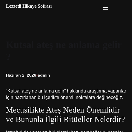
İçeriğe
Lezzetli Hikaye Sofrası
geç
Kutsal ateş ne anlama gelir
?
Haziran 2, 2026
•
admin
“Kutsal ateş ne anlama gelir” hakkında araştırma yapanlar
için hazırlanan bu içerikte önemli noktalara değineceğiz.
Mecusilikte Ateş Neden Önemlidir
ve Bununla İlgili Ritüeller Nelerdir?