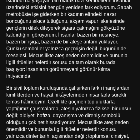
İstanbul’da yaşayan biri olarak bazı sembollerin insanlar
üzerindeki etkisini her gün yeniden fark ediyorum. Sabah
metrobüste işe giderken bir kadının elindeki nazar
boncuğunu sıkıca tuttuğunu, akşam vapur iskelesinde
gençlerin dilek dileyerek sigara çakmağını gökyüzüne
kaldırdığını görüyorum. İnsanlar bazen bir nesneye,
bazen bir ışığa, bazen de bir ateşe anlam yüklüyor.
Çünkü semboller yalnızca geçmişin değil, bugünün de
meselesi. Mecusilikte ateş neden önemlidir ve bununla
ilgili ritüeller nelerdir sorusu da tam olarak burada
başlıyor: İnsanların görünmeyeni görünür kılma
ihtiyacında.
Bir sivil toplum kuruluşunda çalışırken farklı inançlardan,
kimliklerden ve hayat hikâyelerinden insanlarla sürekli
temas hâlindeyim. Özellikle göçmen topluluklarla
yaptığımız çalışmalarda, ateşin yalnızca fiziksel bir unsur
değil; aidiyet, hafıza, dayanışma ve direniş sembolü
olduğunu çok net hissediyorum. Mecusilikte ateş neden
önemlidir ve bununla ilgili ritüeller nelerdir konusu
yalnızca dinler tarihi açısından değil; toplumsal cinsiyet,