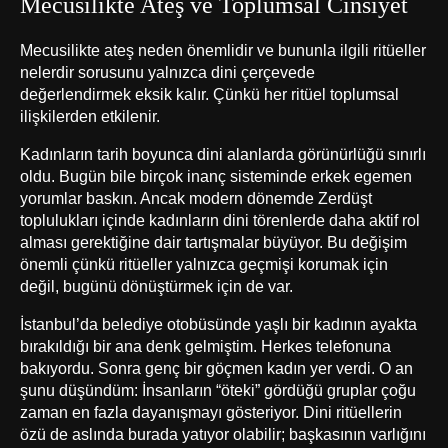
Mecusilikte Ateş ve Toplumsal Cinsiyet
Mecusilikte ateş neden önemlidir ve bununla ilgili ritüeller
nelerdir sorusunu yalnızca dini çerçevede
değerlendirmek eksik kalır. Çünkü her ritüel toplumsal
ilişkilerden etkilenir.
Kadınların tarih boyunca dini alanlarda görünürlüğü sınırlı
oldu. Bugün bile birçok inanç sisteminde erkek egemen
yorumlar baskın. Ancak modern dönemde Zerdüşt
toplulukları içinde kadınların dini törenlerde daha aktif rol
alması gerektiğine dair tartışmalar büyüyor. Bu değişim
önemli çünkü ritüeller yalnızca geçmişi korumak için
değil, bugünü dönüştürmek için de var.
İstanbul’da belediye otobüsünde yaşlı bir kadının ayakta
bırakıldığı bir ana denk gelmiştim. Herkes telefonuna
bakıyordu. Sonra genç bir göçmen kadın yer verdi. O an
şunu düşündüm: İnsanların “öteki” gördüğü gruplar çoğu
zaman en fazla dayanışmayı gösteriyor. Dini ritüellerin
özü de aslında burada yatıyor olabilir; başkasının varlığını