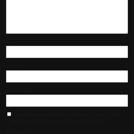
Ad
*
E-posta
*
İnternet sitesi
Daha sonraki yorumlarımda kullanılması için adım, e-posta
adresim ve site adresim bu tarayıcıya kaydedilsin.
5 + 3 kaçtır?
*