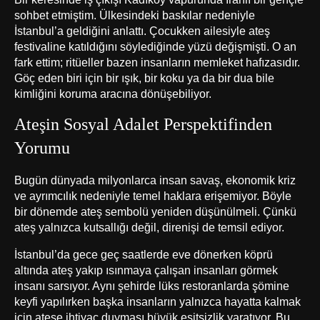
sohbet etmiştim. Ülkesindeki baskılar nedeniyle
İstanbul’a geldiğini anlattı. Çocukken ailesiyle ateş
festivaline katıldığını söylediğinde yüzü değişmişti. O an
fark ettim; ritüeller bazen insanların memleket hafızasıdır.
Göç eden biri için bir ışık, bir koku ya da bir dua bile
kimliğini koruma aracına dönüşebiliyor.
Ateşin Sosyal Adalet Perspektifinden
Yorumu
Bugün dünyada milyonlarca insan savaş, ekonomik kriz
ve ayrımcılık nedeniyle temel haklara erişemiyor. Böyle
bir dönemde ateş sembolü yeniden düşünülmeli. Çünkü
ateş yalnızca kutsallığı değil, direnişi de temsil ediyor.
İstanbul’da gece geç saatlerde eve dönerken köprü
altında ateş yakıp ısınmaya çalışan insanları görmek
insanı sarsıyor. Aynı şehirde lüks restoranlarda şömine
keyfi yapılırken başka insanların yalnızca hayatta kalmak
için ateşe ihtiyaç duyması büyük eşitsizlik yaratıyor. Bu