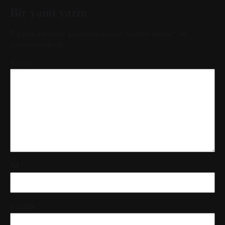
Bir yanıt yazın
E-posta adresiniz yayınlanmayacak.
Gerekli alanlar
*
ile
işaretlenmişlerdir
Yorum
*
Ad
*
E-posta
*