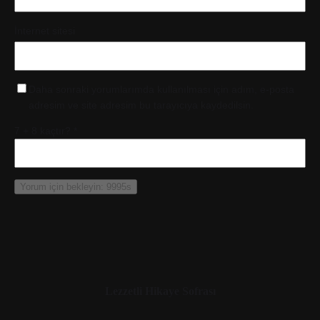
İnternet sitesi
Daha sonraki yorumlarımda kullanılması için adım, e-posta
adresim ve site adresim bu tarayıcıya kaydedilsin.
7 + 8 kaçtır?
*
Lezzetli Hikaye Sofrası