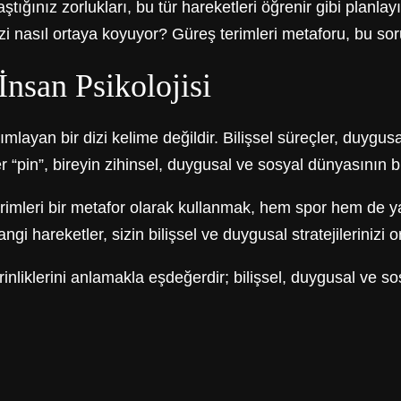
ğınız zorlukları, bu tür hareketleri öğrenir gibi planlay
zi nasıl ortaya koyuyor? Güreş terimleri metaforu, bu soru
İnsan Psikolojisi
mlayan bir dizi kelime değildir. Bilişsel süreçler, duygu
r “pin”, bireyin zihinsel, duygusal ve sosyal dünyasının 
imleri bir metafor olarak kullanmak, hem spor hem de yaşam
angi hareketler, sizin bilişsel ve duygusal stratejilerinizi 
nliklerini anlamakla eşdeğerdir; bilişsel, duygusal ve sos