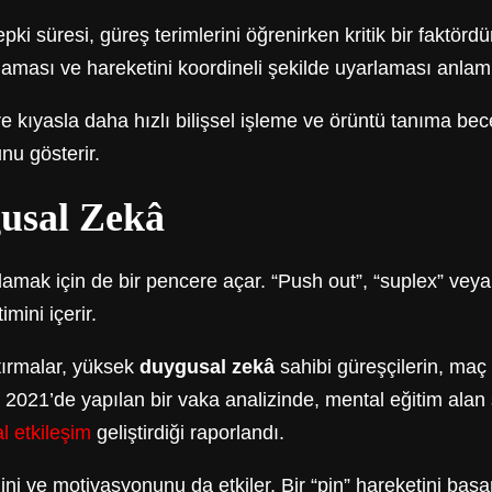
tepki süresi, güreş terimlerini öğrenirken kritik bir faktörd
aması ve hareketini koordineli şekilde uyarlaması anlamı
kıyasla daha hızlı bilişsel işleme ve örüntü tanıma beceri
unu gösterir.
usal Zekâ
nlamak için de bir pencere açar. “Push out”, “suplex” vey
mini içerir.
ştırmalar, yüksek
duygusal zekâ
sahibi güreşçilerin, maç
n, 2021’de yapılan bir vaka analizinde, mental eğitim al
l etkileşim
geliştirdiği raporlandı.
ni ve motivasyonunu da etkiler. Bir “pin” hareketini baş