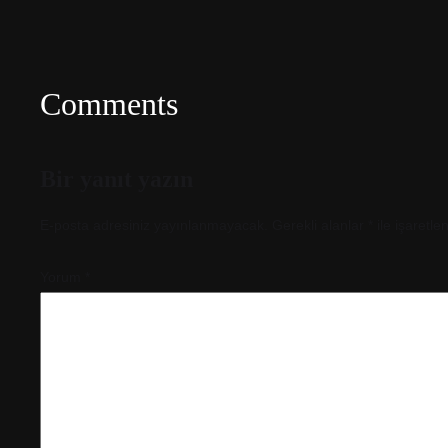
Comments
Bir yanıt yazın
E-posta adresiniz yayınlanmayacak.
Gerekli alanlar
*
ile işaretle
Yorum
*