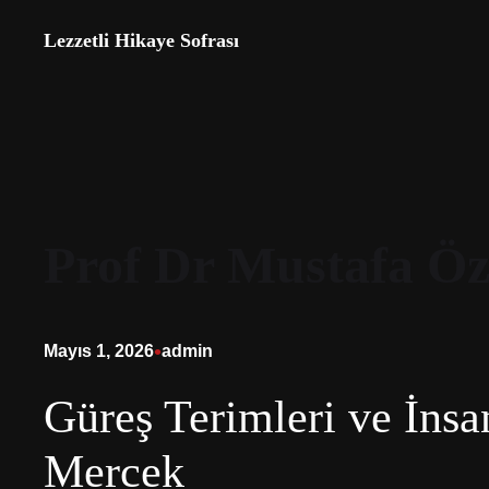
İçeriğe
Lezzetli Hikaye Sofrası
geç
Prof Dr Mustafa Öz
•
Mayıs 1, 2026
admin
Güreş Terimleri ve İnsan
Mercek