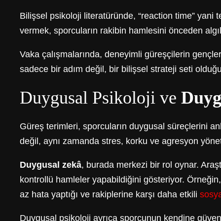
Bilişsel psikoloji literatüründe, “reaction time” yani 
vermek, sporcuların rakibin hamlesini önceden algıl
Vaka çalışmalarında, deneyimli güreşçilerin gençlere 
sadece bir adım değil, bir bilişsel strateji seti olduğ
Duygusal Psikoloji ve
Duyg
Güreş terimleri, sporcuların duygusal süreçlerini a
değil, aynı zamanda stres, korku ve agresyon yöneti
Duygusal zekâ
, burada merkezi bir rol oynar. Ara
kontrollü hamleler yapabildiğini gösteriyor. Örneği
az hata yaptığı ve rakiplerine karşı daha etkili
sosya
Duygusal psikoloji ayrıca sporcunun kendine güveni