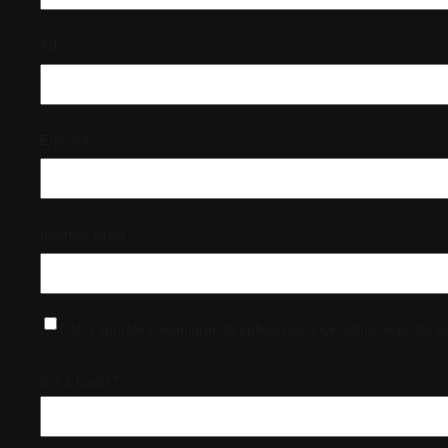
Ad
*
E-posta
*
İnternet sitesi
Daha sonraki yorumlarımda kullanılması için adım, e-posta ad
6 + 2 kaçtır?
*