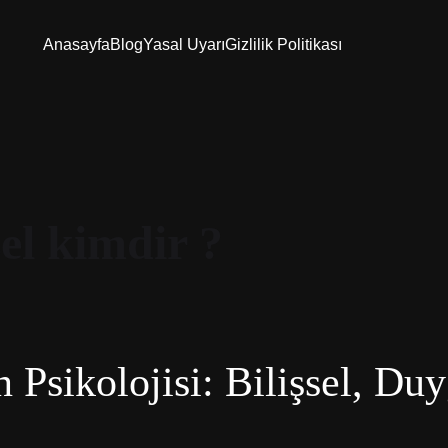
Anasayfa
Blog
Yasal Uyarı
Gizlilik Politikası
el kimdir ?
 Psikolojisi: Bilişsel, Du