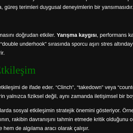
, güreş terimleri duygusal deneyimlerin bir yansımasıdır
masını doğrudan etkiler.
Yarışma kaygısı
, performans kay
r “double underhook” sırasında sporcu aşırı stres altındays
ir.
tkileşim
tkileşimi de ifade eder. “Clinch”, “takedown” veya “counter
erin yalnızca fiziksel değil, aynı zamanda iletişimsel bir 
larda sosyal etkileşimin stratejik önemini gösteriyor. Ör
ının, rakibin davranışını tahmin etmede kritik olduğunu o
ade hem de algılama aracı olarak çalışır.