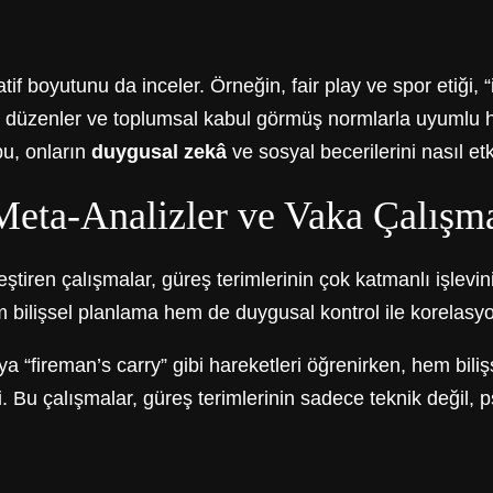
tif boyutunu da inceler. Örneğin, fair play ve spor etiği, “
rını düzenler ve toplumsal kabul görmüş normlarla uyumlu 
bu, onların
duygusal zekâ
ve sosyal becerilerini nasıl etk
Meta-Analizler ve Vaka Çalışma
rleştiren çalışmalar, güreş terimlerinin çok katmanlı işlev
hem bilişsel planlama hem de duygusal kontrol ile korelas
“fireman’s carry” gibi hareketleri öğrenirken, hem bilişse
. Bu çalışmalar, güreş terimlerinin sadece teknik değil, ps