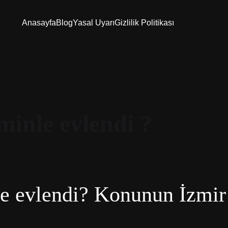
Anasayfa
Blog
Yasal Uyarı
Gizlilik Politikası
minle evlendi ?
le evlendi? Konunun İzmir