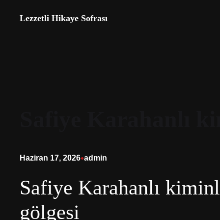
İçeriğe
Lezzetli Hikaye Sofrası
geç
Safiye Karahanlı ki
•
Haziran 17, 2026
admin
Safiye Karahanlı kimin
gölgesi