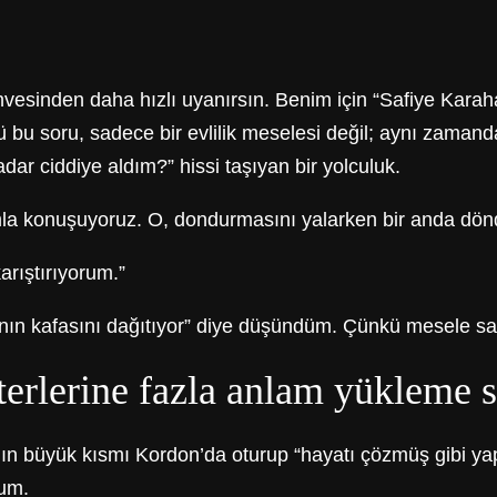
hvesinden daha hızlı uyanırsın. Benim için “Safiye Karaha
 bu soru, sadece bir evlilik meselesi değil; aynı zamanda 
dar ciddiye aldım?” hissi taşıyan bir yolculuk.
la konuşuyoruz. O, dondurmasını yalarken bir anda dönd
arıştırıyorum.”
nın kafasını dağıtıyor” diye düşündüm. Çünkü mesele sadec
kterlerine fazla anlam yükleme 
ın büyük kısmı Kordon’da oturup “hayatı çözmüş gibi ya
rum.