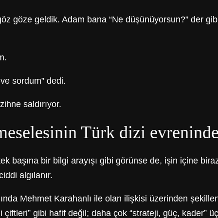
göz göze geldik. Adam bana “Ne düşünüyorsun?” der gibi
m.
ve sordum” dedi.
zihne saldırıyor.
meselesinin Türk dizi evreninde
 başına bir bilgi arayışı gibi görünse de, işin içine biraz
iddi algılanır.
lında Mehmet Karahanlı ile olan ilişkisi üzerinden şekille
çiftleri” gibi hafif değil; daha çok “strateji, güç, kader” 