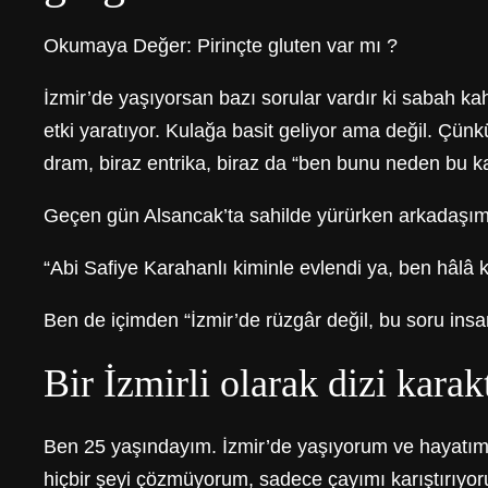
Okumaya Değer:
Pirinçte gluten var mı ?
İzmir’de yaşıyorsan bazı sorular vardır ki sabah ka
etki yaratıyor. Kulağa basit geliyor ama değil. Çünkü
dram, biraz entrika, biraz da “ben bunu neden bu ka
Geçen gün Alsancak’ta sahilde yürürken arkadaşım
“Abi Safiye Karahanlı kiminle evlendi ya, ben hâlâ k
Ben de içimden “İzmir’de rüzgâr değil, bu soru insa
Bir İzmirli olarak dizi kara
Ben 25 yaşındayım. İzmir’de yaşıyorum ve hayatım
hiçbir şeyi çözmüyorum, sadece çayımı karıştırıyo