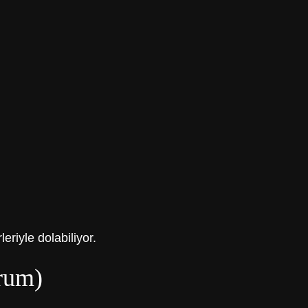
eriyle dolabiliyor.
orum)