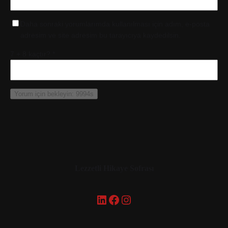
Daha sonraki yorumlarımda kullanılması için adım, e-posta
adresim ve site adresim bu tarayıcıya kaydedilsin.
7 + 8 kaçtır?
*
Lezzetli Hikaye Sofrası
LinkedIn
Facebook
Instagram