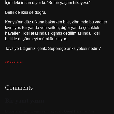
İçimdeki insan diyor ki: “Bu bir yaşam hikâyesi.”
Belki de ikisi de doğru.
Konya’nın düz ufkuna bakarken bile, zihnimde bu vadiler
kıvrılıyor. Bir yanda veri setleri, diğer yanda çocukluk
hayalleri. İkisi arasında sıkışmış değilim aslında; ikisi
birlikte düşünmeyi mümkün kılıyor.
Tavsiye Ettiğimiz İçerik:
Süperego anksiyetesi nedir ?
•
Makaleler
Comments
Bir yanıt yazın
E-posta adresiniz yayınlanmayacak.
Gerekli alanlar
*
ile