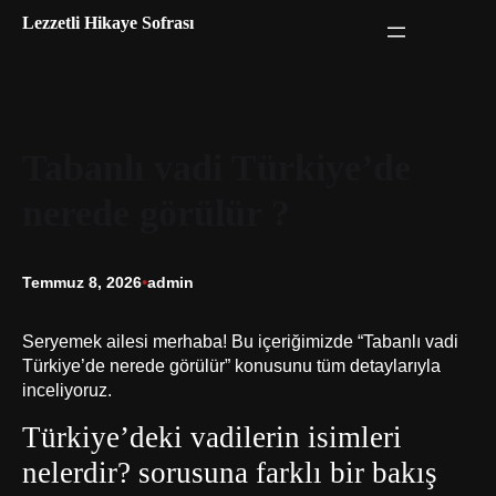
İçeriğe
Lezzetli Hikaye Sofrası
geç
Tabanlı vadi Türkiye’de
nerede görülür ?
Temmuz 8, 2026
•
admin
Seryemek ailesi merhaba! Bu içeriğimizde “Tabanlı vadi
Türkiye’de nerede görülür” konusunu tüm detaylarıyla
inceliyoruz.
Türkiye’deki vadilerin isimleri
nelerdir? sorusuna farklı bir bakış